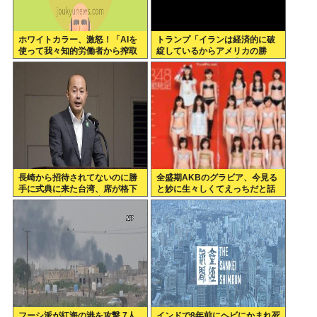
ホワイトカラー、激怒！「AIを
トランプ「イランは経済的に破
使って我々知的労働者から搾取
綻しているからアメリカの勝
するのを止めろォォオオ
利」ゴールポストが大移動
オ！！！」
長崎から招待されてないのに勝
全盛期AKBのグラビア、今見る
手に式典に来た台湾、席が格下
と妙に生々しくてえっちだと話
だとしてブチギレ欠席w
題にwww
フーシ派が紅海の港を攻撃 7人
インドで8年前にヘビにかまれ死