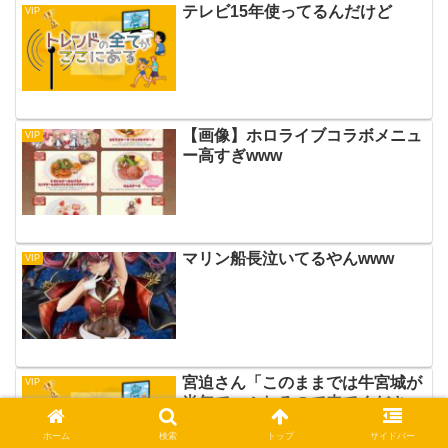
テレビ15年使ってるんだけど
VIP
【画像】ホロライブコラボメニュ
VIP
ー高すぎwww
マリン船長泣いてるやんwww
VIP
宮迫さん「このままでは牛宮城が
VIP
半年でつぶれるので来てくださ
い」とお願いしはじめる
ホーム
検索
トップ
サイドバー