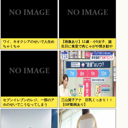
ワイ、キオクシアのせいで人生め
【画像あり】11歳・小5女子、誕
ちゃくちゃ
生日に食堂で肉じゃがや焼き鮭や
玉子焼きなど一品料理をオジサン
みたいに食べる
セブンイレブンのレジ、一部のア
三山賀子アナ 巨乳くっきり！！
ホのせいでこうなってしまう
【GIF動画あり】