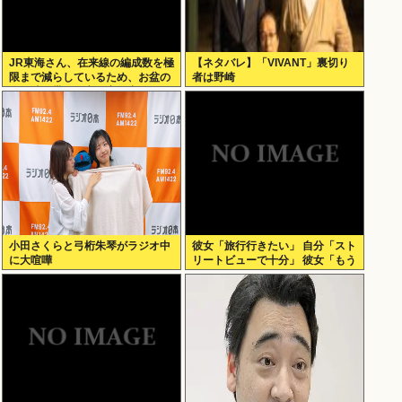
JR東海さん、在来線の編成数を極
【ネタバレ】「VIVANT」裏切り
限まで減らしているため、お盆の
者は野崎
この時間帯でも立ち客が出てしま
う
小田さくらと弓桁朱琴がラジオ中
彼女「旅行行きたい」 自分「スト
に大喧嘩
リートビューで十分」 彼女「もう
いい （ドドンガドン」 これ俺が
悪いの？