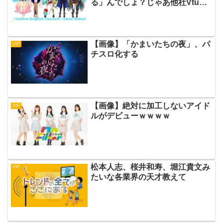
る」んでしょ？じゃあ他社Vtuber
なら炎上しないんだよな？
【画像】「かまいたちの夜」、パ
VIP
チスロ化する
【画像】絶対に加工しないアイド
VIP
ルがデビューｗｗｗｗ
松本人志、桜井和寿、堀江貴文み
VIP
たいな各業界の天才教えて