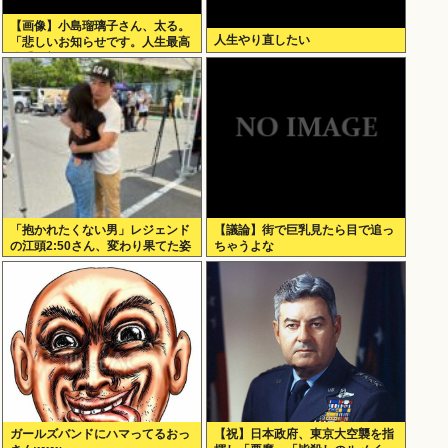
【画像】小島瑠璃子さん、太る。
人生やり直したい
「悲しいお知らせです。人生最高
体重更新しました！デニムがきつ
いw」
「抱かれたくない男」レジェンド
【議論】街で巨乳見たら目で追っ
の江頭2:50さん、変わり果てた姿
ちゃうよな
で発見される
ガールズバンドにハマってるおっ
【祝】日本政府、東京大空襲を指