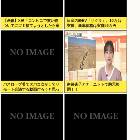
【画像】X民「コンビニで買い物
日産の軽EV「サクラ」、10万台
ついでにゴミ捨てようとしたら家
突破、新車価格は実質56万円
庭ゴミの持ち込みはダメって言わ
れた」
バスローブ着てタバコ吹かしてリ
南後杏子アナ ニットで胸元強
モート会議する動画作ろうと思っ
調！！
てるんだが