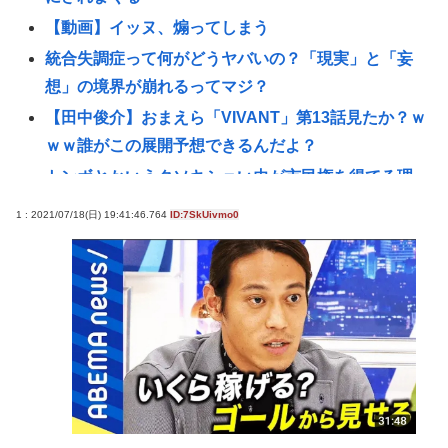
【動画】イッヌ、煽ってしまう
統合失調症って何がどうヤバいの？「現実」と「妄
想」の境界が崩れるってマジ？
【田中俊介】おまえら「VIVANT」第13話見たか？ｗ
ｗｗ誰がこの展開予想できるんだよ？
トンボとかいうクソキショい虫が市民権を得てる理
由w
1 : 2021/07/18(日) 19:41:46.764
ID:7SkUivmo0
性行為の同意のお勉強漫画が192.1万バズ！！！お前
らもこれで勉強しよう！安倍晋三
パ 「高市に野次を飛ばす理由？ 貴様はゴキブリが出
たら新聞紙で叩かないのか？」
高市早苗総理、視察時間が10秒未満www
【悲報】アメリカの新生姜、1万5000円www
中年層が「ちいかわ」にハマる理由www
令和の貝殻ビキニ、下品すぎる