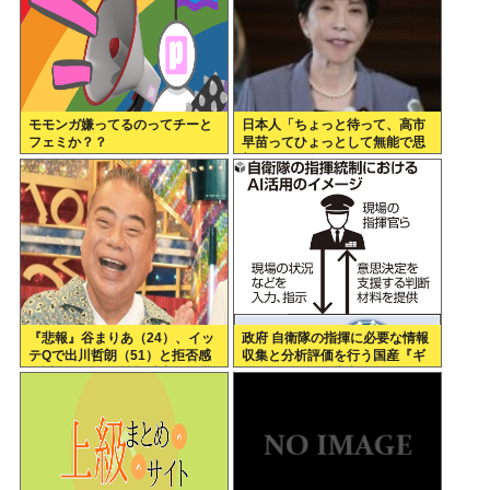
モモンガ嫌ってるのってチーと
日本人「ちょっと待って、高市
フェミか？？
早苗ってひょっとして無能で思
想もやばい女…？」 これ俺らの
声はなんで届かなかったのかな
『悲報』谷まりあ（24）、イッ
政府 自衛隊の指揮に必要な情報
テQで出川哲朗（51）と拒否感
収集と分析評価を行う国産『ギ
が近すぎると女性視聴者から批
ョギョギョAI』導入へ
判殺到…！！