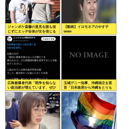
ジャンポケ斎藤の意見を誰も信
【動画】イロモネアのやす子
じずにエッヂ全体が女を信じる
www
空気感、怖すぎる
広島被爆者代表「戦争を知らな
玉城デニー知事、沖縄独立を宣
い政治家が増えています、ぜひ
言「日本政府から沖縄をとりも
原爆資料館に見学へ」高市早苗
ろす！！」
「はぁ…(ため息)」ジロッ