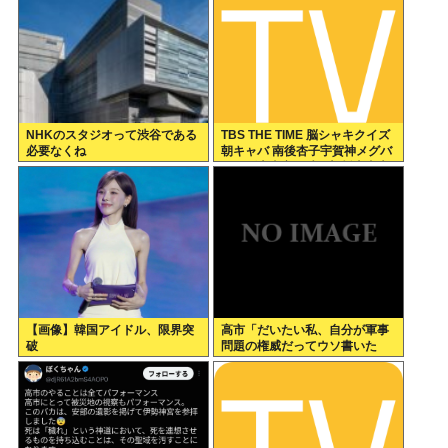
NHKのスタジオって渋谷である
TBS THE TIME 脳シャキクイズ
必要なくね
朝キャバ 南後杏子宇賀神メグバ
ーンズ恵麻安住紳一郎杉山真也
しのりなあり
【画像】韓国アイドル、限界突
高市「だいたい私、自分が軍事
破
問題の権威だってウソ書いた
の」