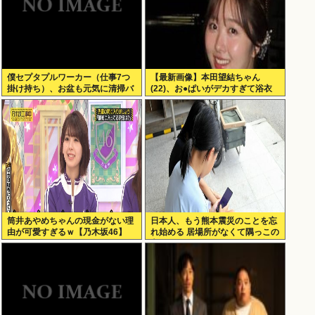
僕セプタプルワーカー（仕事7つ
【最新画像】本田望結ちゃん
掛け持ち）、お盆も元気に清掃バ
(22)、お●ぱいがデカすぎて浴衣
イト！
が…
筒井あやめちゃんの現金がない理
日本人、もう熊本震災のことを忘
由が可愛すぎるｗ【乃木坂46】
れ始める 居場所がなくて隅っこの
方でゲームするポニーテルの女子
小学生もいるんだぞ！！