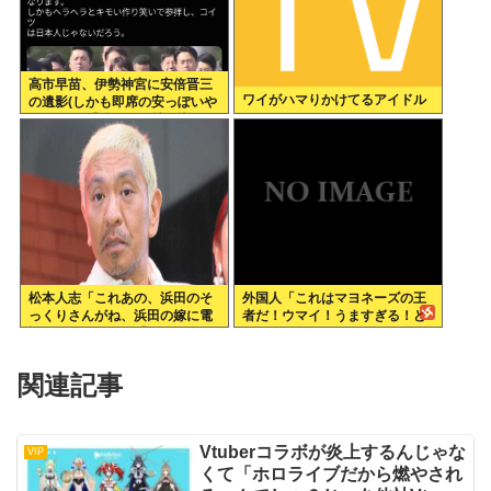
高市早苗、伊勢神宮に安倍晋三
ワイがハマりかけてるアイドル
の遺影(しかも即席の安っぽいや
つ)という「穢れ」を持ち込んで
いた
松本人志「これあの、浜田のそ
外国人「これはマヨネーズの王
っくりさんがね、浜田の嫁に電
者だ！ウマイ！うますぎる！ど
話するとか。で、『こいつ女い
こで買えるんだ？」”ジャパニー
るで』みたいな…」 ← ？？？
ズマヨネーズ”が世界にバレる
関連記事
Vtuberコラボが炎上するんじゃな
VIP
くて「ホロライブだから燃やされ