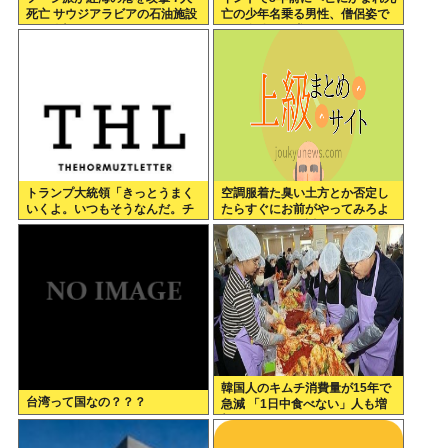
死亡 サウジアラビアの石油施設
亡の少年名乗る男性、僧侶姿で
にも攻撃
現れ金銭を要求
トランプ大統領「きっとうまく
空調服着た臭い土方とか否定し
いくよ。いつもそうなんだ。チ
たらすぐにお前がやってみろよ
ェスゲームみたいなものさ」
暑いんだよって返ししてるのよ
く見るんだが
韓国人のキムチ消費量が15年で
台湾って国なの？？？
急減 「1日中食べない」人も増
加