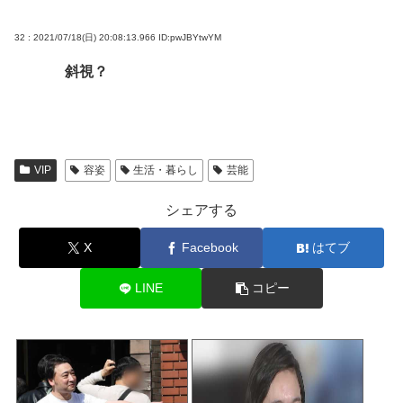
32 : 2021/07/18(日) 20:08:13.966
ID:pwJBYtwYM
斜視？
VIP
容姿
生活・暮らし
芸能
シェアする
X
Facebook
はてブ
LINE
コピー