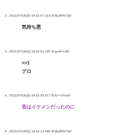
買ってきてほしい「福島土産（お菓子）」ランキン
2 : 2021/07/18(日) 19:42:07.314
ID:lEyWTe7Q0
グ！ 2位は「ままどおる（三万石）」、1位は？
気持ち悪
山の日、海の日ってあるけどみんなは「山」と
「海」 どっちが好きなの？
3 : 2021/07/18(日) 19:42:51.195
ID:per8+Ll40
Powered by livedoor 相互RSS
>>1
グロ
4 : 2021/07/18(日) 19:42:55.617
ID:k/++zTxm0
昔はイケメンだったのに
8 : 2021/07/18(日) 19:44:13.698
ID:lEyWTe7Q0