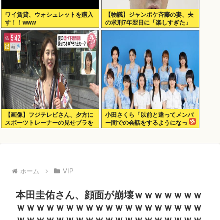
ワイ賃貸、ウォシュレットを購入
【物議】ジャンポケ斉藤の妻、夫
す！！www
の求刑7年翌日に「楽しすぎた」
とInstagram更新
【画像】フジテレビさん、夕方に
小田さくら「以前と違ってメンバ
スポーツトレーナーの見せブラを
ー間での会話をするようになっ
モロ流し
た」
ホーム
VIP
本田圭佑さん、顔面が崩壊ｗｗｗｗｗｗｗ
ｗｗｗｗｗｗｗｗｗｗｗｗｗｗｗｗｗｗｗ
ｗｗｗｗｗｗｗｗｗｗｗｗｗｗｗｗｗｗｗ