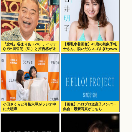
『悲報』谷まりあ（24）、イッテ
【爆乳水着画像】45歳の気象予報
Qで出川哲朗（51）と拒否感が近
士さん、脱いだらスゴすぎたwww
すぎると女性視聴者から批判殺
吉井明子、「週プレ」の初グラビ
到…！！
アが超大ヒットにつき再登
場！！！
小田さくらと弓桁朱琴がラジオ中
【画像】ハロプロ道産子メンバー
に大喧嘩
集合！最新写真がこちら