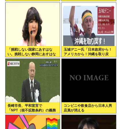
「挑戦しない国家にあすはな
玉城デニー氏「日本政府から！
い。挑戦しない静岡にあすはな
アメリカから！沖縄を取り戻
い」片山財務大臣が政府の成長
す！」
戦略など講演=静岡市葵区
長崎市長、平和宣言で
コンビニや飲食店から日本人男
「NPT（核不拡散条約）の義務
店員が消える
履行を求める重要な一文」を読
み飛ばす痛恨のミス