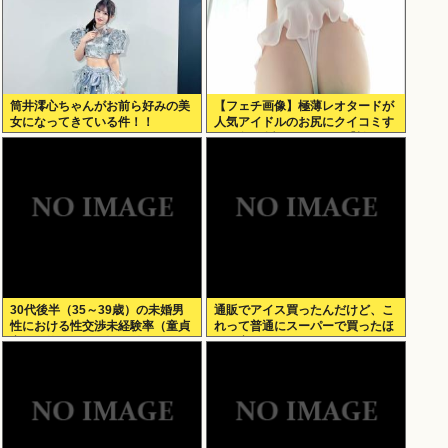
筒井澪心ちゃんがお前ら好みの美
【フェチ画像】極薄レオタードが
女になってきている件！！
人気アイドルのお尻にクイコミす
ぎて危険 透け×尻フェチ【松岡里
英】
30代後半（35～39歳）の未婚男
通販でアイス買ったんだけど、こ
性における性交渉未経験率（童貞
れって普通にスーパーで買ったほ
率）が約26%（4人に1人）
うが安くないか？