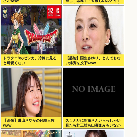
さんwww
揮し「悪魔」「皆殺しのルメイ」
の渾名を持つカーチス・ルメイ米
国空軍大将に勲一等旭日大綬章を
授与
ドラクエ8のゼシカ、冷静に見る
【芸能】国生さゆり、とんでもな
と可愛くない
い爆弾を投下www
【画像】磯山さやかの経験人数
久しぶりに新婚さんいらっしゃい
www
見たら桂三枝も山瀬まみもいなか
った