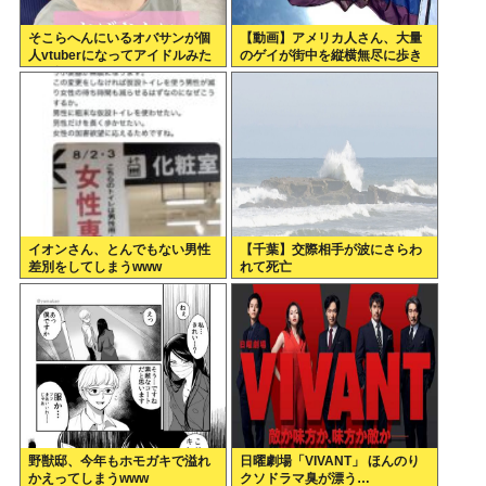
そこらへんにいるオバサンが個
【動画】アメリカ人さん、大量
人vtuberになってアイドルみた
のゲイが街中を縦横無尽に歩き
いに扱わてるのヤバない？
回る
イオンさん、とんでもない男性
【千葉】交際相手が波にさらわ
差別をしてしまうwww
れて死亡
野獣邸、今年もホモガキで溢れ
日曜劇場「VIVANT」 ほんのり
かえってしまうwww
クソドラマ臭が漂う…