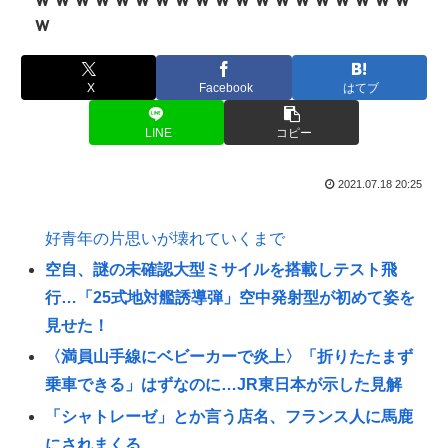
ｗ
X
Facebook
はてブ
LINE
コピー
2021.07.18 20:25
好青年の片思いが壊れていくまで
空自、謎の未確認大型ミサイルを搭載しテスト飛
行…「25式地対艦誘導弾」空中発射型が初めて姿を
見せた！
〈満員山手線にベビーカーで炎上〉「折りたたまず
乗車できる」はずなのに…JR東日本が示した見解
「シャトレーゼ」とか言う店名、フランス人に馬鹿
にされまくる