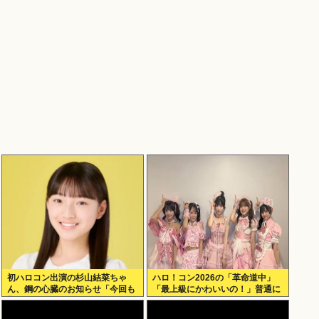
初ハロコン出演の杉山結菜ちゃ
ハロ！コン2026の「革命道中」
ん、鋼の心臓のお知らせ「今回も
「最上級にかわいいの！」普通に
緊張してません」
好評wwwww