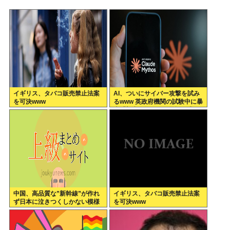
イギリス、タバコ販売禁止法案
AI、ついにサイバー攻撃を試み
を可決www
るwww 英政府機関の試験中に暴
走「架空人物になり承認要求」
中国、高品質な”新幹線”が作れ
イギリス、タバコ販売禁止法案
ず日本に泣きつくしかない模様
を可決www
www