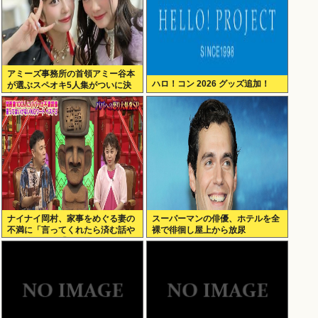
アミーズ事務所の首領アミー谷本
ハロ！コン 2026 グッズ追加！
が選ぶスペオキ5人集がついに決
定してしまう
ナイナイ岡村、家事をめぐる妻の
スーパーマンの俳優、ホテルを全
不満に「言ってくれたら済む話や
裸で徘徊し屋上から放尿
ん」になるみ「バイトやったらク
ビやで」説教受け黙り込む