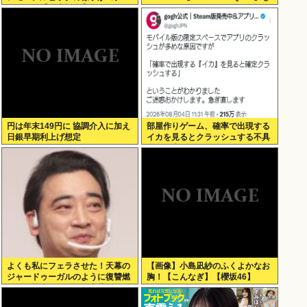
ラ！！！【乃木坂46】
か買わない
円は年末149円に 協調介入に加え
部屋作りゲーム、確率で出現する
日銀早期利上げ想定
イカを見るとクラッシュする不具
合が発生
よくも私にフェラさせた！天幕の
【画像】小島凪紗のふくよかなお
ジャードゥーガルのように復讐燃
胸！【こんなぎ】【櫻坂46】
える女性。ジャンポケ斎藤2500万
拒否