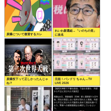
れいわ新選組→「いのちの党」
原爆について復習するスレ
に改名
原爆投下って正しかったんじゃ
元祖！バンドリ ちゃん→TV
ね？
LIVE 2026