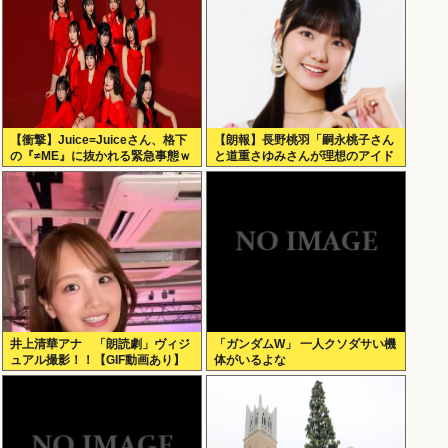
【衝撃】Juice=Juiceさん、格下
【朗報】長野桃羽「嗣永桃子さん
の『≠ME』に抜かれる緊急事態ｗ
と道重さゆみさんが理想のアイド
ｗｗｗｗｗｗｗｗｗｗｗ
ル像」
井上清華アナ 「朗読劇」ヴィジ
「ガンダムW」 一人クソダサい機
ュアル撮影！！【GIF動画あり】
体がいるよな