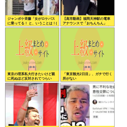
ジャンポケ斉藤「女がロケバス
【高市動画】福岡天神駅の電車
に乗ってる！ と、いうことは！(
アナウンスで「おちんちん」
*ﾟ∀ﾟ)=3ムッハー」 ボロン。
「ちんぽ」などと連呼する不審
な音声が大音量で流れる 犯人は
不明
東京の理系私大行きたいけど親
「東京観光2日目」、ガチで行く
に死ぬほど反対されてつらい
所がない