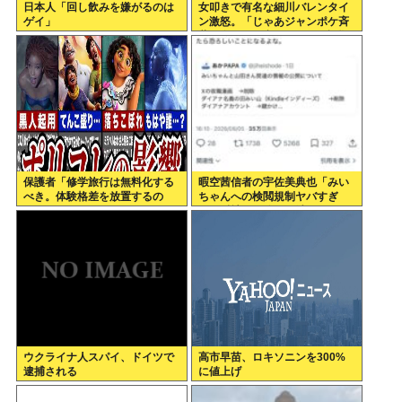
日本人「回し飲みを嫌がるのは
女叩きで有名な細川バレンタイ
ゲイ」
ン激怒。「じゃあジャンポケ斉
藤と女が不同意だったって証拠
を出せよ！！！」
保護者「修学旅行は無料化する
暇空茜信者の宇佐美典也「みい
べき。体験格差を放置するの
ちゃんへの検閲規制ヤバすぎ
か」←これ
る」反社との絡みを消させたフ
ェミ許せねえ
ウクライナ人スパイ、ドイツで
高市早苗、ロキソニンを300%
逮捕される
に値上げ