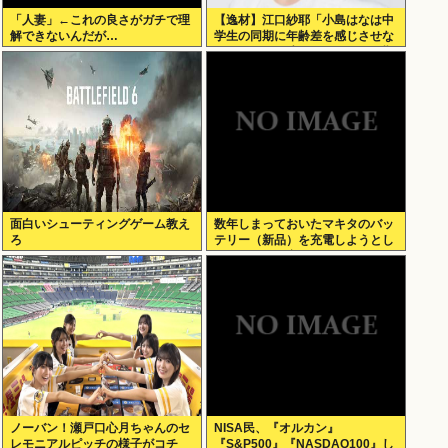
「人妻」←これの良さがガチで理
【逸材】江口紗耶「小島はなは中
解できないんだが…
学生の同期に年齢差を感じさせな
いように気を遣っているが、同期
2人は気づ
面白いシューティングゲーム教え
数年しまっておいたマキタのバッ
ろ
テリー（新品）を充電しようとし
たらエラーで充電できないんだ
が！復活させる方法教えろ
ノーバン！瀬戸口心月ちゃんのセ
NISA民、『オルカン』
レモニアルピッチの様子がコチ
『S&P500』『NASDAQ100』し