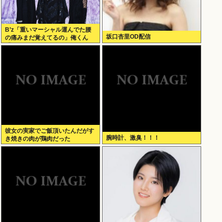
B’z「重いマーシャル運んでた腰
坂口杏里OD配信
の痛みまだ覚えてるの」俺くん
「マーシャルって何？ 」
彼女の実家でご飯頂いたんだがす
腕時計、激臭！！！
き焼きの肉が鶏肉だった