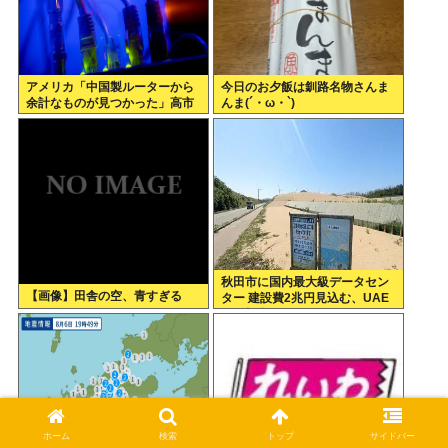
アメリカ「中国製ルーターから
今日のお夕飯は釧路名物さんま
余計なものが見つかった」高市
んま(´・ω・`)
どうするのこれ
秋田市に国内最大級データセン
【画像】田舎の空、青すぎる
ター 建設費2兆円見込む、UAE
など投資
ホーム
検索
トップ
サイドバー