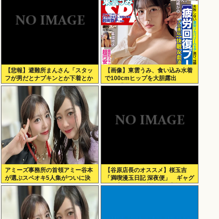
【悲報】避難所まんさん「スタッ
【画像】東雲うみ、食い込み水着
フが男だとナプキンとか下着とか
で100cmヒップを大胆露出
取りにくいの！！」
www「週刊SPA!」のグラビアオ
フショットが万バズ！！！
アミーズ事務所の首領アミー谷本
【谷原店長のオススメ】桜玉吉
が選ぶスペオキ5人集がついに決
「満喫漫玉日記 深夜便」 ギャグ
定してしまう
漫画家としての苦悩経た中年の日
常に共感