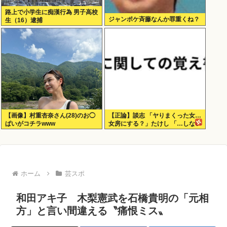
路上で小学生に痴漢行為 男子高校
ジャンポケ斉藤なんか罪重くね？
生（16）逮捕
【画像】村重杏奈さん(28)のお◯
【正論】談志 「ヤりまくった女…
ぱいがコチラwww
女房にする？」たけし 「…しない
だろうねぇ、やっぱ」
ホーム
芸スポ
和田アキ子 木梨憲武を石橋貴明の「元相
方」と言い間違える〝痛恨ミス〟