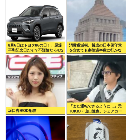
8月6日はトヨタ86の日！←原爆
消費税減税、賛成の日本保守党
平和記念日だぞ？不謹慎だろ4ね
を含めても参院過半数に行かな
や車カス
い模様 野党は一斉に批判し神谷
「天下の愚策」 おや、チみ？
「また運転できるように…」元
坂口杏里OD配信
TOKIO・山口達也、シェアカー
運転&ギター演奏姿にファン感
動