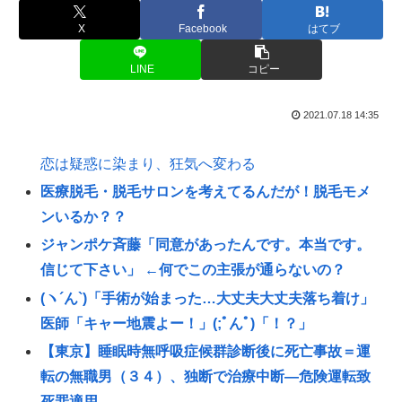
X
Facebook
はてブ
LINE
コピー
2021.07.18 14:35
恋は疑惑に染まり、狂気へ変わる
医療脱毛・脱毛サロンを考えてるんだが！脱毛モメ
ンいるか？？
ジャンポケ斉藤「同意があったんです。本当です。
信じて下さい」 ←何でこの主張が通らないの？
(ヽ´ん`)「手術が始まった…大丈夫大丈夫落ち着け」
医師「キャー地震よー！」(;ﾟんﾟ)「！？」
【東京】睡眠時無呼吸症候群診断後に死亡事故＝運
転の無職男（３４）、独断で治療中断―危険運転致
死罪適用