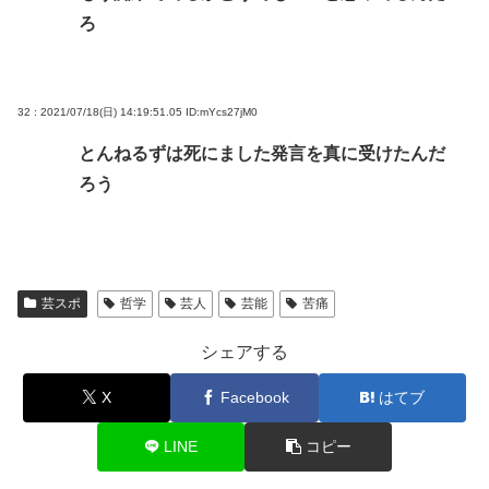
ろ
32 : 2021/07/18(日) 14:19:51.05
ID:mYcs27jM0
とんねるずは死にました発言を真に受けたんだ
ろう
芸スポ
哲学
芸人
芸能
苦痛
シェアする
X
Facebook
はてブ
LINE
コピー