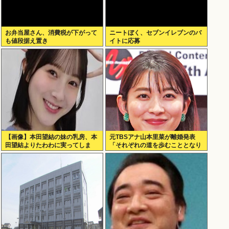
お弁当屋さん、消費税が下がって
ニートぼく、セブンイレブンのバ
も値段据え置き
イトに応募
【画像】本田望結の妹の乳房、本
元TBSアナ山本里菜が離婚発表
田望結よりたわわに実ってしま
「それぞれの道を歩むこととなり
う！
ました」