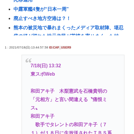
中露軍艦4隻が“日本一周”
廃止すべき地方空港は？！
熊本の被災地で暴れまくったメディア取材陣、堪忍
袋の緒が切れた地元住民が苦情を寄せまくった結
果……
1 : 2021/07/18(日) 13:44:57.58
ID:CAP_USER9
【北海道】『クマスプレーを誤って噴射してしまい
浴びてしまった』トムラウシ山で登山中の女子高校
7/18(日) 13:32
生が熊除
東スポWeb
地震の瞬間の手術室の防犯カメラが開示されてしま
う 熊本県八代
和田アキ子 木梨憲武を石橋貴明の
サイバーコネクトツー取締役松山洋、ジャンプ垢に
「元相方」と言い間違える〝痛恨ミ
ブロックされてお気持ち表明。何かあったらまず晒
ス〟
す！これが令和のレスバや！
和田アキ子
【悲報】清水良太郎が逝ったら小はだが暴露しまく
歌手でタレントの和田アキ子（７
りｗｗｗ
１）が１８日に生放送されたＴＢＳ系