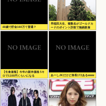
早稲田大生、複数名がゴールドカ
48歳で貯金160万て普通？
ードのポイント詐欺で無銭飲食
【乞食速報】今年の新米価格 5キ
あーしJKだけど身長172あるwww
ロで1100円くらいになる