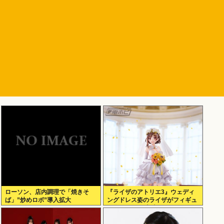
ローソン、店内調理で「焼きそ
『ライザのアトリエ3』ウェディ
ば」”炒めロボ”導入拡大
ングドレス姿のライザがフィギュ
ア化キタ───(ﾟ∀ﾟ)───!!!!!