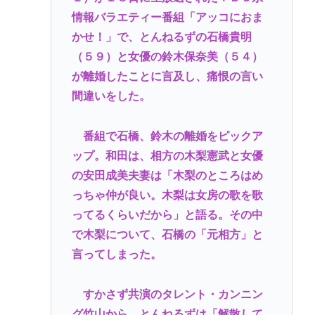
情報バラエティー番組「アッコにおま
【渡邊渚】PTSD発言で大炎上「当時は浸透してなか
かせ！」で、とんねるずの石橋貴明
った」にネット総ツッコミ
（５９）と女優の鈴木保奈美（５４）
【公然わいせつ】55歳会社員、女子大生に「ニヤニ
が離婚したことに言及し、痛恨の言い
ヤ」目撃され逮捕の末路
間違いをした。
【朗報】イオン、ポケカを「小・中学生限定販売」
に 転売ヤー対策が大絶賛ｗｗｗ
番組で石橋、鈴木の離婚をピックア
【衝撃】ビールだけ注ぐと倒れる！？「よなよなエ
ップ。和田は、相方の木梨憲武と女優
ール」がまさかのU字グラスを発売ｗｗｗ
の安田成美夫妻は「木梨のところはめ
っちゃ仲が良い。木梨は女房の歌を歌
Powered by livedoor 相互RSS
ってるくらいだから」と語る。その中
で木梨について、石橋の「元相方」と
言ってしまった。
すかさず共演のタレント・カンニン
グ竹山から、とんねるずは「解散して