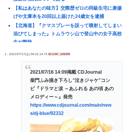
【私はあなたの味方】交際歴ゼロの同級生宅に唐揚
げや文庫本を20回以上届けた24歳女を逮捕
【北海道】『クマスプレーを誤って噴射してしまい
浴びてしまった』トムラウシ山で登山中の女子高校
生が熊除
【土用丑の日に食中毒】ドン・キホーテ出店の露店
1 : 2021/07/17(土) 06:31:14.75
ID:CAP_USER9
で「うなぎの蒲焼」食べ14人が発熱や下痢
おまえらが今までに使った事がある【ズル休み】の
2021/07/16 14:09掲載 CDJournal
理由
柴門ふみ描き下ろし“泣きジャケ”コン
【悲報】女子自転車競技、ブラに綿を詰めまくって
ピ『ドラマと涙 ～あふれる あの頃 あの
空気抵抗を減らすチート技が発覚ｗｗｗ
メロディー～』発売
パズー「お父さん嘘つき呼ばわりされて死んじゃっ
https://www.cdjournal.com/main/new
た」ってセリフあるけど、どんな自殺方法だった
s/dj-blue/92332
の？
「バス停にされてる？」幼稚園バスが自宅前に“無断