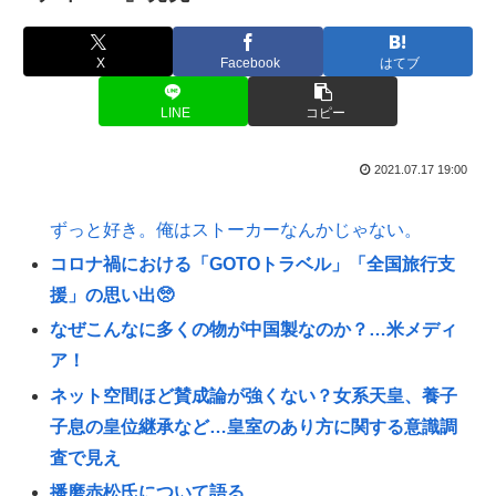
X
Facebook
はてブ
LINE
コピー
2021.07.17 19:00
ずっと好き。俺はストーカーなんかじゃない。
コロナ禍における「GOTOトラベル」「全国旅行支
援」の思い出🥺
なぜこんなに多くの物が中国製なのか？…米メディ
ア！
ネット空間ほど賛成論が強くない？女系天皇、養子
子息の皇位継承など…皇室のあり方に関する意識調
査で見え
播磨赤松氏について語る