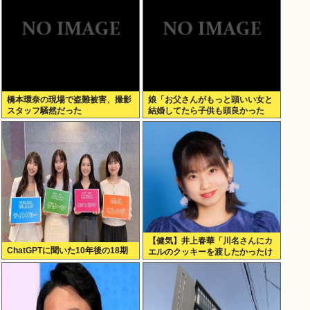
肉」
橋本環奈の現場で盗難被害、撮影
娘「お父さんがもっと頭いい女と
スタッフ騒然だった
結婚してたら子供も頭良かった
よ。頭悪いクソ女と結婚してごめ
んなさいって謝れよ」どう返せば
いい？
【健気】井上春華「川名さんにカ
ChatGPTに聞いた10年後の18期
エルのクッキーを渡したかったけ
ど、話しかけられず結局自分で食
べた」