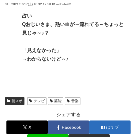
31 : 2021/07/17(土) 18:32:12.58
ID:rzdEidw4O
占い
Qおじいさま、熱い血が～流れてる～ちょっと
見じゃ～♪？
「見えなかった」
→わからないけど～♪
芸スポ
テレビ
芸能
音楽
シェアする
X
Facebook
はてブ