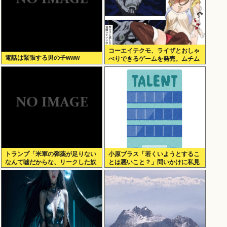
コーエイテクモ、ライザとおしゃ
電話は緊張する男の子www
べりできるゲームを発売。ムチム
チムワァ
トランプ「米軍の弾薬が足りない
小原ブラス「若くいようとするこ
なんて嘘だからな、リークした奴
とは悪いこと？」問いかけに私見
は懲役刑だ！」
「若作りして20代の土俵で戦おう
とし出すとクソ痛いヤツに…」