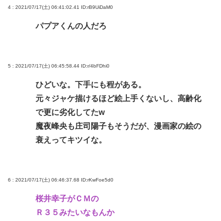
4 : 2021/07/17(土) 06:41:02.41
ID:rB9UiDaM0
パプアくんの人だろ
5 : 2021/07/17(土) 06:45:58.44
ID:r/4bFDhi0
ひどいな。下手にも程がある。
元々ジャケ描けるほど絵上手くないし、高齢化
で更に劣化してたw
魔夜峰央も庄司陽子もそうだが、漫画家の絵の
衰えってキツイな。
6 : 2021/07/17(土) 06:46:37.68
ID:rKwFoe5d0
桜井幸子がＣＭの
Ｒ３５みたいなもんか