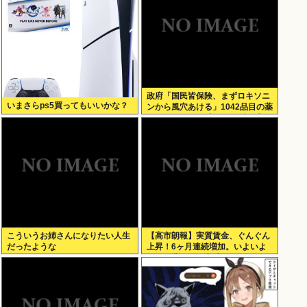
政府「国民皆保険、まずロキソニ
いまさらps5買ってもいいかな？
ンから風穴あける」1042品目の薬
価4分の1を保険適用外で財布直
撃、2027年3月開始
こういうお姉さんになりたい人生
【高市朗報】実質賃金、ぐんぐん
だったような
上昇！6ヶ月連続増加。いよいよ
国民も豊かさを実感か？インフレ
加速しなければ