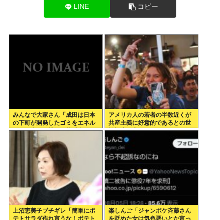
LINE
コピー
みんなで大家さん「成田は日本
アメリカ人の若者の半数近くが
の下町が開発したゴミをエネル
共産主義に好意的であるとの世
ギーに変える技術と核融合発電
論調査が出てしまう
を使うのでエコで高い資産価値
があり利益が出る
上沼恵美子ブチギレ「簡単にポ
楽しんご「ジャンポケ斉藤さん
テトサラダ作れ言うな！ポテト
を貶めた女は気色悪いとか言っ