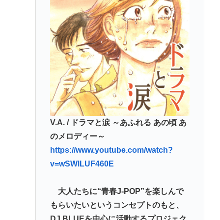
停車” 敷地内に侵入も…保護者マナーに「我慢の限
界」
重大インシデント該当せず、ANAと国交省機の接近
で航空機衝突防止装置（TCAS）の警報が作動したト
ラブル、羽田空港沖、全日空に通知
【悲報】高市さん、非核三原則「今後も堅持してい
く」の表現を削除www
中国SNS なぜフランス人はこれほど日本が好きな
V.A. / ドラマと涙 ～あふれる あの頃 あ
のか? 投稿では「中国人も日本が好き」「普通の人
のメロディー～
は…」[8/6]
https://www.youtube.com/watch?
【東京】睡眠時無呼吸症候群診断後に死亡事故=運転
v=wSWlLUF460E
の無職男（34）、独断で治療中断-危険運転致死罪適
用も
大人たちに“青春J-POP”を楽しんで
もらいたいというコンセプトのもと、
Powered by livedoor 相互RSS
DJ BLUEを中心に活動するプロジェク