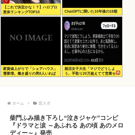
【これで決定かな！？】ハロプロ
ChatGPTに聞いた10年後の18期
恵体ランキングTOP10
家賃値上がりで「シェアハウス」
就活女子大生「マジでどうしよ
需要増。働き盛りの男8人いれば
う。手取り20万超えてて営業セコ
一軒家暮らしも余裕で毎日楽しい
カン以外で転勤無しの会社ない」
ホーム
芸スポ
柴門ふみ描き下ろし“泣きジャケ”コンピ
『ドラマと涙 ～あふれる あの頃 あのメロ
ディー～』発売