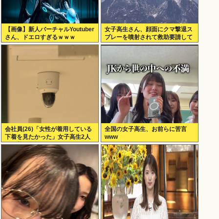
【画像】新人バーチャルYoutuber
女子高生さん、顔面にクマ撃退ス
さん、ドエロすぎるｗｗｗ
プレーを噴射されて救助要請して
しまう
会社員(26)「女性が着用している
全国の女子高生、お前らに苦言
下着を見たかった」女子高生2人
www
の下着を盗撮