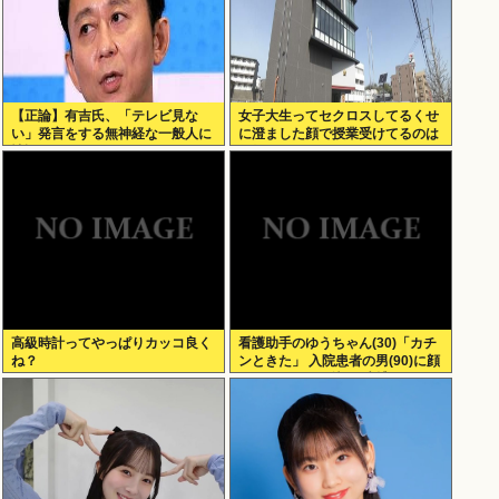
【正論】有吉氏、「テレビ見な
女子大生ってセクロスしてるくせ
い」発言をする無神経な一般人に
に澄ました顔で授業受けてるのは
憤慨
何故？？
高級時計ってやっぱりカッコ良く
看護助手のゆうちゃん(30)「カチ
ね？
ンときた」 入院患者の男(90)に顔
面パンチを叩き込む 逮捕