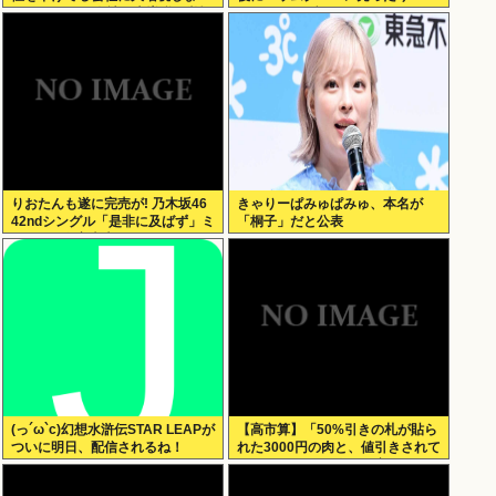
す。低PBRの会社は大増税を覚悟
TikTokライブしててムカついた」
せよ」
りおたんも遂に完売が! 乃木坂46
きゃりーぱみゅぱみゅ、本名が
42ndシングル「是非に及ばず」ミ
「桐子」だと公表
ーグリ 8次完売表がこちら!
(っ´ω`c)幻想水滸伝STAR LEAPが
【高市算】「50%引きの札が貼ら
ついに明日、配信されるね！
れた3000円の肉と、値引きされて
いない1000円の肉では安いのはど
ちらか」父の答え「50%引きの