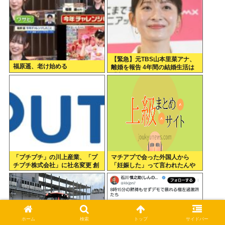
【緊急】元TBS山本里菜アナ、
福原遥、老け始める
離婚を報告 4年間の結婚生活は
「宝物」
「プチプチ」の川上産業、「プ
マチアプで会った外国人から
チプチ株式会社」に社名変更 創
「妊娠した」って言われたんや
業58年で
が
ホーム
検索
トップ
サイドバー