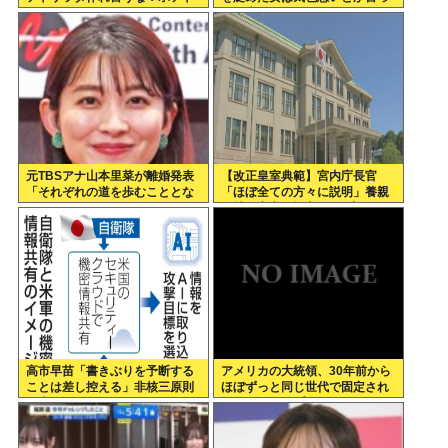
サラダ作りてしんどいんやで！
てる癖にフェラするとか口だけ
」
は素直なんだな！週刊誌から金
もらってるだろ」
元TBSアナ山本里菜が離婚発表
【改正皇室典範】宮内庁長官
「それぞれの道を歩むこととな
「ほぼ全ての方々に説明」養親
りました」
候補の宮家皇族方に 男系男子の
養子候補は「把握せず」
高市早苗「書きぶりを予断する
アメリカの大統領、30年前から
ことは差し控える」非核三原則
ほぼずっと同じ世代で固定され
見直しについて
てる（トランプ含む）。そらジ
ジイばっかりになるよ