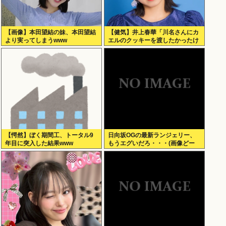
【画像】本田望結の妹、本田望結
【健気】井上春華「川名さんにカ
より実ってしまうwww
エルのクッキーを渡したかったけ
ど、話しかけられず結局自分で食
べた」
【愕然】ぼく期間工、トータル9
日向坂OGの最新ランジェリー、
年目に突入した結果www
もうエグいだろ・・・(画像どー
ん)