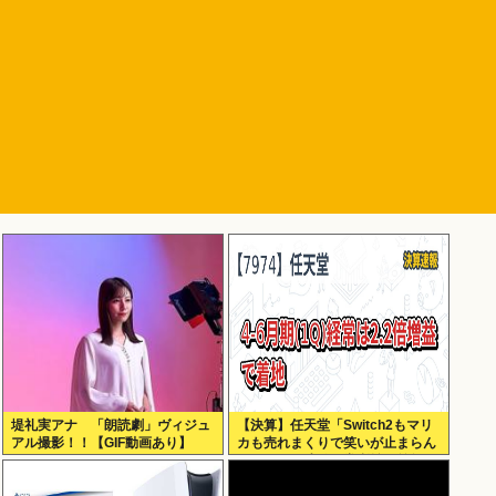
堤礼実アナ 「朗読劇」ヴィジュ
【決算】任天堂「Switch2もマリ
アル撮影！！【GIF動画あり】
カも売れまくりで笑いが止まらん
どすえ！」連結経常利益は前年同
期比2.2倍の2061億円に