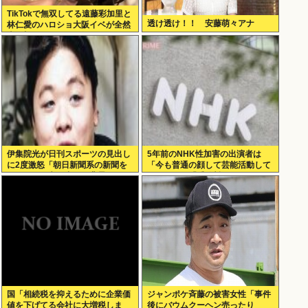
TikTokで無双してる遠藤彩加里と
透け透け！！ 安藤萌々アナ
林仁愛のハロショ大阪イベが全然
売り切れないのは何故？ボトム2
の有
伊集院光が日刊スポーツの見出し
5年前のNHK性加害の出演者は
に2度激怒「朝日新聞系の新聞を
「今も普通の顔して芸能活動して
やめる」と言い出した背景
る」ネット「受信料を取るくらい
なら詳細を伝えよ」
国「相続税を抑えるために企業価
ジャンポケ斉藤の被害女性「事件
値を下げてる会社に大増税しま
後にバウムクーヘン売ったり