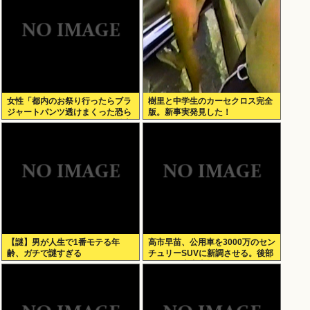
女性「都内のお祭り行ったらブラ
樹里と中学生のカーセクロス完全
ジャートパンツ透けまくった恐ら
版。新事実発見した！
くSHEINで買ったペラペラの浴衣
着てる女の子がいる」
【謎】男が人生で1番モテる年
高市早苗、公用車を3000万のセン
齢、ガチで謎すぎる
チュリーSUVに新調させる。後部
ガラスは車中喫煙を撮らせないた
めの特殊仕様に