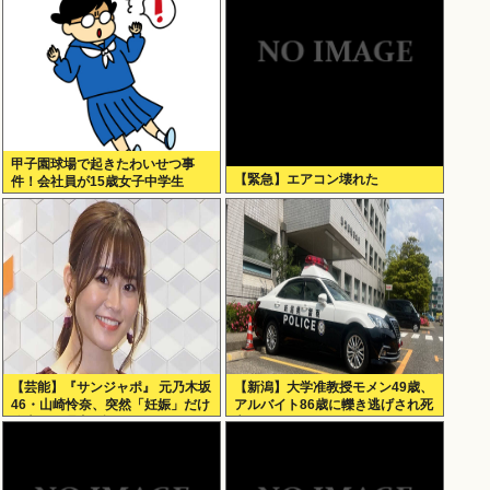
甲子園球場で起きたわいせつ事
【緊急】エアコン壊れた
件！会社員が15歳女子中学生
に・・
【芸能】『サンジャポ』 元乃木坂
【新潟】大学准教授モメン49歳、
46・山崎怜奈、突然「妊娠」だけ
アルバイト86歳に轢き逃げされ死
公表した理由を語る
亡