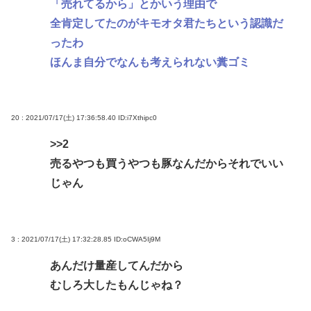
「売れてるから」とかいう理由で
小さいのがいるのになんで猫はみんな同じ大きさな
全肯定してたのがキモオタ君たちという認識だ
の？」
ったわ
ガチで死にたい時ってどうしたらいいの？
ほんま自分でなんも考えられない糞ゴミ
新しいキーボード買いたいんだけど、今のキーボー
ド壊れなくて買う理由が見つからない
20 : 2021/07/17(土) 17:36:58.40
ID:i7Xthipc0
「世界唯一の被爆国は北朝鮮」と主張し、チラシを
配布する輩が発生
>>2
売るやつも買うやつも豚なんだからそれでいい
結婚式やると近所の花屋が潰れない理由がわかる
じゃん
「こんなに金取るのかよ！？」って驚くぞ
Powered by livedoor 相互RSS
3 : 2021/07/17(土) 17:32:28.85
ID:oCWA5Ij9M
あんだけ量産してんだから
むしろ大したもんじゃね？