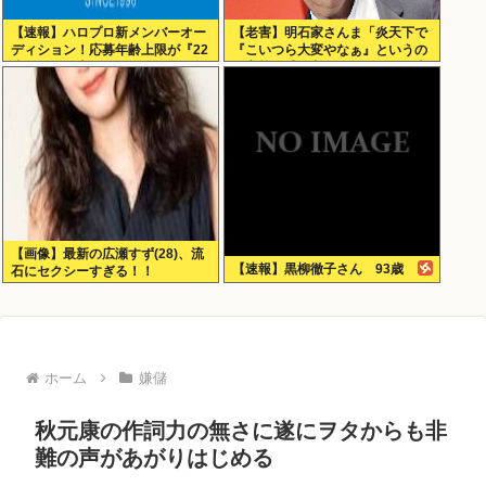
【速報】ハロプロ新メンバーオー
【老害】明石家さんま「炎天下で
ディション！応募年齢上限が『22
『こいつら大変やなぁ』というの
歳』に引き上げられる
が高校野球の良さ。ナイターが当
たり前だとつまらない」
【画像】最新の広瀬すず(28)、流
【速報】黒柳徹子さん 93歳
石にセクシーすぎる！！
ホーム
嫌儲
秋元康の作詞力の無さに遂にヲタからも非
難の声があがりはじめる