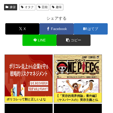
嫌儲
オタク
芸能
趣味
シェアする
X
Facebook
はてブ
LINE
コピー
【「実存的境界例論」番外編】
ポリコレって割と正しいよな
（ヤスパースの）実存主義と仏
教、それとワンピース 【ネタバ
レ注意】【スクリプト負けてて
草w】