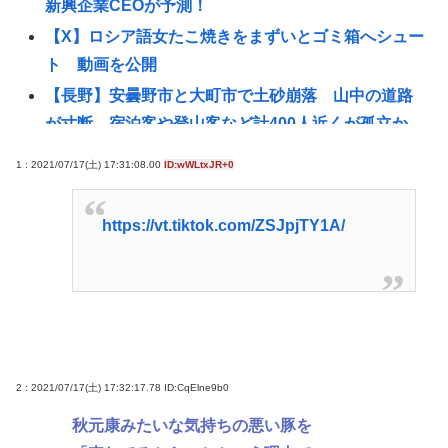
新興企業CEOが予測！
【X】ロシア語女たこ焼きをまずいとゴミ箱へシュー
ト 動画を公開
【長野】安曇野市と大町市で土砂崩落 山中の道路
が寸断 宿泊客や登山客など計400人近くが孤立か
土石流で橋が流されたとの情報も
1 : 2021/07/17(土) 17:31:08.00
ID:wWLtxJR+0
8割がGemini利用、ChatGPTは68%
トー横キッズ、大人に失望「相談しても具体的に何
https://vt.tiktok.com/ZSJpjTY1A/
もしてくれなくて傷つく。福祉は自由が奪われる」
【高市早苗】マンションですれ違う時に「こんにち
は」って言ってくる奴がクソ気持ち悪い。話しかけ
てくんなよ
【中共を共産主義独裁から解放】「いずれ本物の戦
争に突入」アメリカの右派が夢見る〈露骨に交戦
2 : 2021/07/17(土) 17:32:17.78
ID:CqElne9b0
的〉なシナリオ
秋元康みたいな気持ちの悪い豚を
(📞´ん`)「はい嫌儲子供電話相談室」👧「犬は大きい