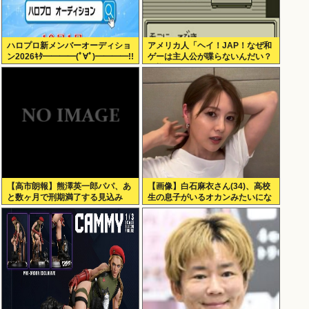
ハロプロ新メンバーオーディショ
アメリカ人「ヘイ！JAP！なぜ和
ン2026ｷﾀ━━━━(ﾟ∀ﾟ)━━━━!!
ゲーは主人公が喋らないんだい？
異様だよ？」
【高市朗報】熊澤英一郎パパ、あ
【画像】白石麻衣さん(34)、高校
と数ヶ月で刑期満了する見込み
生の息子がいるオカンみたいにな
ってしまう