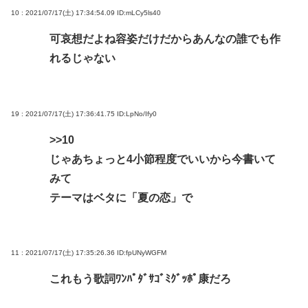
10 : 2021/07/17(土) 17:34:54.09
ID:mLCy5ls40
可哀想だよね容姿だけだからあんなの誰でも作
れるじゃない
19 : 2021/07/17(土) 17:36:41.75
ID:LpNo/Ify0
>>10
じゃあちょっと4小節程度でいいから今書いて
みて
テーマはベタに「夏の恋」で
11 : 2021/07/17(土) 17:35:26.36
ID:fpUNyWGFM
これもう歌詞ﾜﾝﾊﾟﾀﾞｻｺﾞﾐｸﾞｯﾎﾟ康だろ