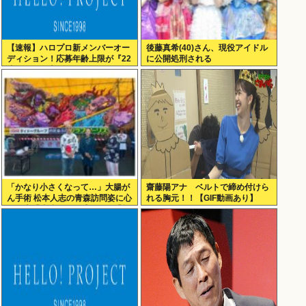
【速報】ハロプロ新メンバーオー
後藤真希(40)さん、現役アイドル
ディション！応募年齢上限が『22
に公開処刑される
歳』に引き上げられる
「かなり小さくなって…」大腸が
齋藤陽アナ ベルトで締め付けら
ん手術 松本人志の青森訪問姿に心
れる胸元！！【GIF動画あり】
配の声「脂肪のない感じが」「無
理せずに」