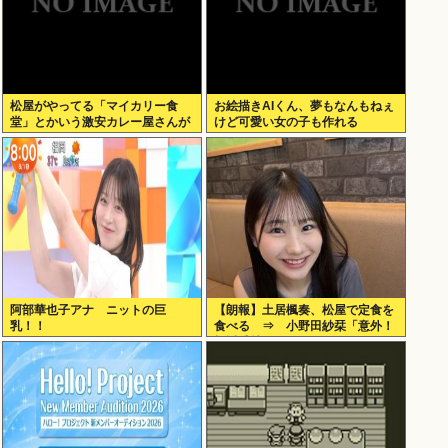
松屋がやってる「マイカリー食
お絵描きAIくん、夢もなんもねぇ
堂」とかいう激安カレー屋さんが
けど可愛い女の子も作れる
こちらwww
阿部華也子アナ ニットの巨
【朗報】土居楓奏、松屋で定食を
乳！！
食べる ⇒ 小野田紗栞「意外！
親近感持った」