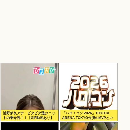
浦野芽良アナ ピタピタ透けニッ
「ハロ！コン 2026」TOYOTA
トの乗せ乳！！【GIF動画あり】
ARENA TOKYO公演のMVPとい
えば？