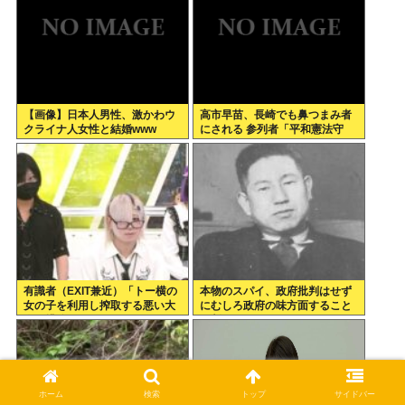
【画像】日本人男性、激かわウ
高市早苗、長崎でも鼻つまみ者
クライナ人女性と結婚www
にされる 参列者「平和憲法守
れ」
有識者（EXIT兼近）「トー横の
本物のスパイ、政府批判はせず
女の子を利用し搾取する悪い大
にむしろ政府の味方面すること
人は排除しないといけない」
が判明
ホーム
検索
トップ
サイドバー