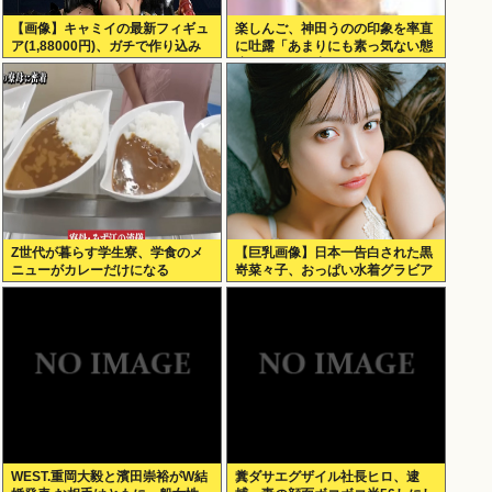
【画像】キャミイの最新フィギュ
楽しんご、神田うのの印象を率直
ア(1,88000円)、ガチで作り込み
に吐露「あまりにも素っ気ない態
がエグすぎる
度を取られて寂しい」
Z世代が暮らす学生寮、学食のメ
【巨乳画像】日本一告白された黒
ニューがカレーだけになる
嵜菜々子、おっぱい水着グラビア
がエッチすぎるwww
WEST.重岡大毅と濱田崇裕がW結
糞ダサエグザイル社長ヒロ、逮