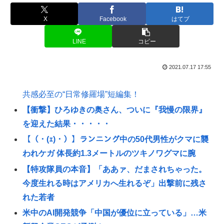
X
Facebook
はてブ
LINE
コピー
2021.07.17 17:55
共感必至の“日常修羅場”短編集！
【衝撃】ひろゆきの奥さん、ついに『我慢の限界』
を迎えた結果・・・・・
【（・(ｪ)・）】ランニング中の50代男性がクマに襲
われケガ 体長約1.3メートルのツキノワグマに腕
【特攻隊員の本音】「ああァ、だまされちゃった。
今度生れる時はアメリカへ生れるぞ」出撃前に残さ
れた若者
米中のAI開発競争「中国が優位に立っている」…米