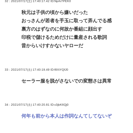
32 : 2021/07/17(土) 17:40:17.42
ID:NpAr7PEK0
秋元は子供の頃から嫌いだった
おっさんが若者を手玉に取って弄んでる感
裏方のはずなのに何故か番組に顔出す
印税で儲けるためだけに量産される歌詞
昔からいけすかないヤローだ
33 : 2021/07/17(土) 17:40:19.49
ID:f8XiYQfJ0
セーラー服を脱がさないでの変態さは異常
34 : 2021/07/17(土) 17:40:20.81
ID:v3jbK6Qj0
何年も前から本人は作詞なんてしてないぞ