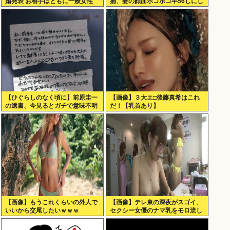
婚発表 お相手はともに一般女性
捕、妻の顔面ボコボコ半56しにし
重岡はすでに子供も「尊い」
た。
【ひぐらしのなく頃に】前原圭一
【画像】３大エ□後藤真希はこれ
の遺書、今見るとガチで意味不明
だ！【乳首あり】
すぎるwww
【画像】もうこれくらいの外人で
【画像】テレ東の深夜がスゴイ、
いいから交尾したいｗｗｗ
セクシー女優のナマ乳をモロ流し