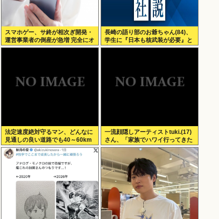
スマホゲー、サ終が相次ぎ開発・
長崎の語り部のお爺ちゃん(84)、
運営事業者の倒産が急増 完全にオ
学生に『日本も核武装が必要』と
ワコンか
言われびっくり
法定速度絶対守るマン、どんなに
一流顔隠しアーティストtuki.(17)
見通しの良い道路でも40～60km
さん、「家族でハワイ行ってきた
以上出さない
w」 自己顕示欲がどんどん抑えら
れなくなる