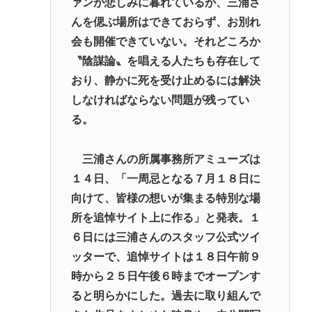
ァンが悲しみに暮れているが、三浦さ
日本『30℃』でも涼しい
んを偲ぶ場所はできておらず、お別れ
会も開催できていない。それどころか
【衝撃】北朝鮮、ロシアに5万人派兵か
〝陰謀論〟を唱える人たちも存在して
ベジットのベジータ要素、ネーミングセンスしかな
おり、静かに死を受け止めるには解決
い
しなければならない問題が残ってい
クーラーつけるくらいなら死を選ぶ 7割超え
る。
Powered by livedoor 相互RSS
三浦さんの所属事務所アミューズは
１４日、「一周忌となる７月１８日に
向けて、皆様の想いが集まる特別な場
所を追悼サイト上に作る」と発表。１
６日には三浦さんのスタッフ公式ツイ
ッターで、追悼サイトは１８日午前９
時から２５日午後６時までオープンす
ると明らかにした。過去に取り組んで