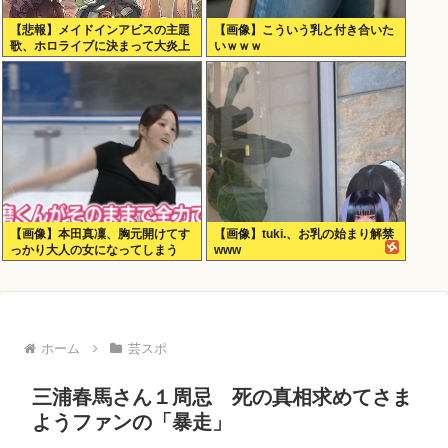
【悲報】メイドインアビスの主題
【画像】こういう乳と付き合いた
歌、ホロライブに決まって大炎上
いｗｗｗ
www
【画像】本田真凜、胸元開けてす
【画像】tuki.、お乳の始まり解禁
っかり大人の女になってしまう
www
ホーム
芸スポ
三浦春馬さん１周忌 死の真相求めてさま
ようファンの「暴走」