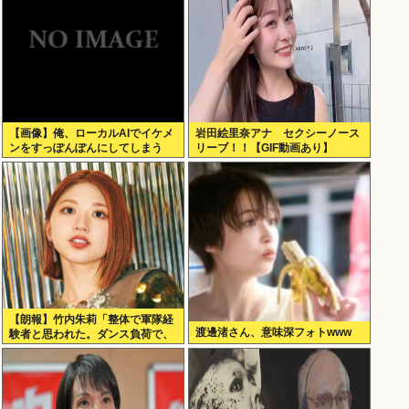
【画像】俺、ローカルAIでイケメ
岩田絵里奈アナ セクシーノース
ンをすっぽんぽんにしてしまう
リーブ！！【GIF動画あり】
www
【朗報】竹内朱莉「整体で軍隊経
渡邊渚さん、意味深フォトwww
験者と思われた。ダンス負荷で、
私の骨と筋肉はもうグチャグチャ
になってい