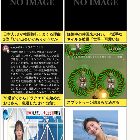
日本人JDが韓国旅行しまくる理由
妊娠中の倖田來未(43)、ド派手な
1位「いい出会いがありそうだか
ネイルを披露「世界一可愛い妊
ら」
婦」と称賛の声
70過ぎてからドラクエ10を始めた
スプラトゥーン詰まらな過ぎる
おじさん、急逝したせいで娘に
色々開示されてしまう