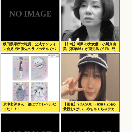
秋田県県庁の職員、公式オンライ
【訃報】昭和の大女優・小川真由
ン会見で出張先のラブホテルでバ
美（享年86）が鹿児島で3月に死
スローブを着て喫煙しながら登場
去していた 実娘が明かす「毒母」
www
の素顔と空白の晩年
米津玄師さん、絵はプロレベルだ
【画像】YOASOBI・ikura(25)の
った！！！
最新お●ぱい、めちゃくちゃデカ
くなってるやんけ！