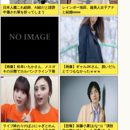
日本人艦これ絵師、AI絵だと誹謗
レインボー池田、超美人女子アナ
中傷され筆を折ってしまう
と結婚www
【画像】松本いちかさん、メスガ
【画像】ギャルJKさん、脱いだら
キの分際でカルバンクライン下着
とてつもなかったｗｗｗ
を着てしまうwww
ライブ終わりのばぶにゃぎとれん
【悲報】加藤小夏(おなつ)「演技