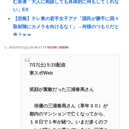
む若者「大人に相談しても具体的に何もしてくれな
い」EX
【悲報】テレ東の若手女子アナ「国民が勝手に我々
取材陣にカメラを向けるな！」→何様のつもりだと
炎上ｗｗ
ラーメン二郎「もう食わない？ さっきは食べれるっ
1 : 2021/07/17(土) 05:36:17.73
ID:CAP_USER9
て言ったじゃねーか！」（ヽ´ん`）「」 反論できる？
昔のおまいら「マクドはクソ！モスバーガー最高
7/17(土) 5:15配信
や！」👈この風潮はもう無くなった？
東スポWeb
【悲報】3大バーガーキングの弱点「冷めてる」
【画像】1998年のギャルゲー雑誌www
笑顔が素敵だった三浦春馬さん
現在ヤフコメ時速ランキング1位の記事がこれ。どう
思う？
俳優の三浦春馬さん（享年３０）が
「まるで難民キャンプ」 避難所の劣悪な環境に専
都内のマンションで亡くなってから、
門家も「びっくりした」 車中泊にもリスクが
１８日で１年が経つ。いまだ多くのフ
「熱したフライパンに飛び込むようなもの」