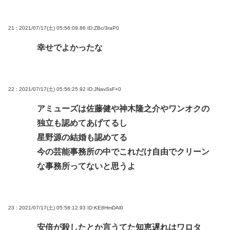
21 : 2021/07/17(土) 05:56:09.86
ID:ZBc/3raP0
幸せでよかったな
22 : 2021/07/17(土) 05:56:25.92
ID:JNavSsF+0
アミューズは佐藤健や神木隆之介やワンオクの
独立も認めてあげてるし
星野源の結婚も認めてる
今の芸能事務所の中でこれだけ自由でクリーン
な事務所ってないと思うよ
23 : 2021/07/17(土) 05:58:12.93
ID:KE8HmDAl0
安倍が殺したとか言うてた知恵遅れはワロタ