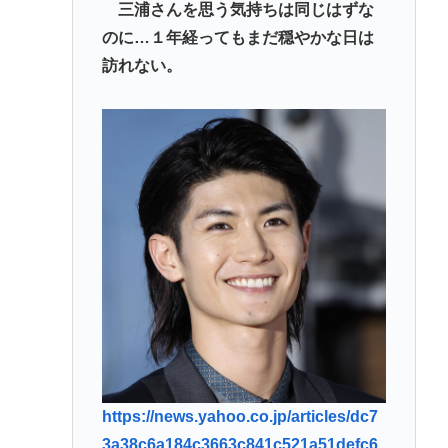
三浦さんを思う気持ちは同じはずな
のに…１年経ってもまだ穏やかな日は
訪れない。
https://news.yahoo.co.jp/articles/dc7
3a38c6a184c3663c841c521a51defc6