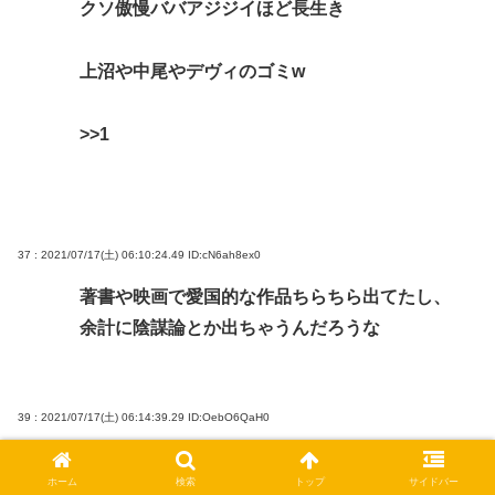
クソ傲慢ババアジジイほど長生き
上沼や中尾やデヴィのゴミw
>>1
37 : 2021/07/17(土) 06:10:24.49
ID:cN6ah8ex0
著書や映画で愛国的な作品ちらちら出てたし、
余計に陰謀論とか出ちゃうんだろうな
39 : 2021/07/17(土) 06:14:39.29
ID:OebO6QaH0
他殺だろな
ホーム
検索
トップ
サイドバー
警察はどうなってんのかね？