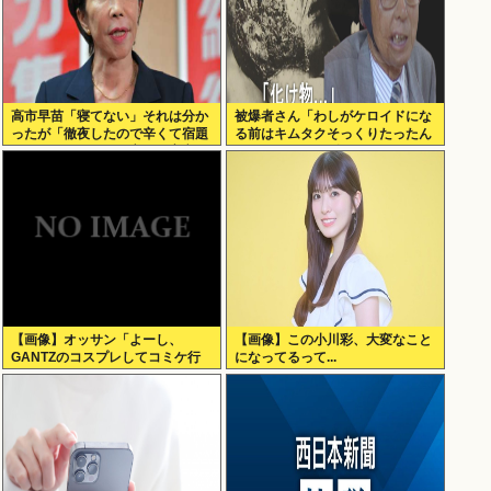
高市早苗「寝てない」それは分か
被爆者さん「わしがケロイドにな
ったが「徹夜したので辛くて宿題
る前はキムタクそっくりたったん
やってません」って言う奴高市早
じゃ」ハードなギャグをかます
苗以外に見たことないのだが
【画像】オッサン「よーし、
【画像】この小川彩、大変なこと
GANTZのコスプレしてコミケ行
になってるって...
くかー」