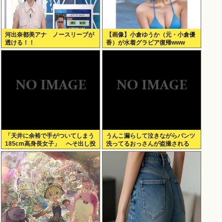
河出奈都美アナ ノースリーブが
【画像】小倉ゆうか（元・小倉優
透ける！！
香）が水着グラビア復帰www
「天井に余裕で手がついてしまう
うんこ漏らして泣きながらパンツ
185cm高身長女子」 へそ出し投
洗ってるおっさんが盗撮される
稿に「ピッタリの服があるのがす
ぎょい！」の声