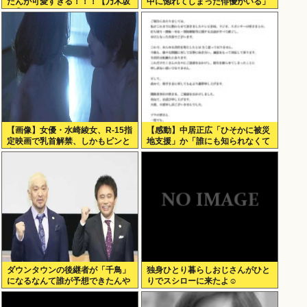
たんが可愛すぎる！！！【乃木坂
中に惚れてしまった俳優がいる」
46】
（※動画あり）
【画像】女優・水崎綾女、R-15指
【感動】中居正広「ひそかに被災
定映画で乳首解禁、しかもピンと
地支援」か「誰にも知られなくて
立ってる
いい」
ダウンタウンの後継者が「千鳥」
独身ひとり暮らしおじさんがひと
になるなんて誰が予想できたんや
りでスシローに来たよ☺