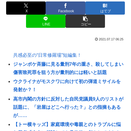
X
Facebook
はてブ
LINE
コピー
2021.07.17 06:25
共感必至の“日常修羅場”短編集！
ジャンポケ斉藤に見る量刑7年の重さ、殺してしまい
傷害致死罪を狙う方が量刑的には軽いと話題
ウクライナがモスクワに向けて初の弾道ミサイルを
発射か？！
高市内閣の方針に反対した自民党議員9人のリストが
話題に、「岩屋はどこへ行った？」との指摘もある
が……
【トー横キッズ】家庭環境や毒親とのトラブルに悩