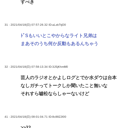
すべき
31 : 2021/04/18(日) 07:57:26.32
ID:aLzbTtjO0
ﾄﾞSもいいとこやからなライト兄弟は
まあそのうち何か反動もあるんちゃう
32 : 2021/04/18(日) 07:58:13.34
ID:3JSjKhmM0
芸人のラジオとかよしログとでか水ダウは台本
なしガチってトークしか聞いたこと無いな
それすら嘘松ならしゃーないけど
41 : 2021/04/18(日) 08:01:04.71
ID:8c88ZJI00
>>32