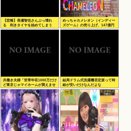
【悲報】長瀬智也さんぶっ壊れ
めっちゃカメレオン（インディー
る 利きタイヤを始めてしまう
ズゲーム）の売り上げ、147億円
www（動画あり）
突破www
共働き夫婦「世帯年収1000万だけ
結局ドラム式洗濯機否定派って時
ど東京じゃマイホームが買えませ
給が安いだけなんだよな
ん 」