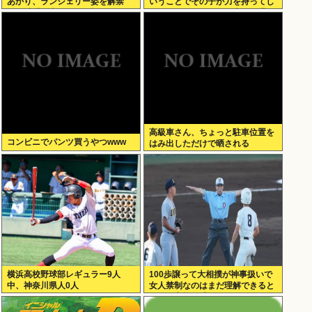
あかり、ランジェリー姿を解禁
いうことでその子が力を持ってし
www卒業後初フォトブックで
まわないように、研修生とは喋ら
SEXY下着ショットを大胆披
ないようにしてる」
露！！
高級車さん、ちょっと駐車位置を
コンビニでパンツ買うやつwww
はみ出しただけで晒される
wwwWwwWWw
横浜高校野球部レギュラー9人
100歩譲って大相撲が神事扱いで
中、神奈川県人0人
女人禁制なのはまだ理解できると
して、高校野球のグラウンドが女
人禁制だったのはマジ意味わから