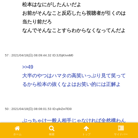
松本はなにがしたんいだよ
お前がそんなこと反応したら視聴者が引くのは
当たり前だろ
なんでそんなことすらわからなくなってんだよ
57 : 2021/04/18(日) 08:09:44.32
ID:3JSjKhmM0
>>49
大半のやつはハマタの高笑いっぷり見て笑って
るから松本の抜くなよはお笑い的には正解よ
50 : 2021/04/18(日) 08:08:01.53
ID:q9rZmTEl0
ぶっちゃけ一般人相手じゃなければ全然構わん
引くならチャンネル変えろ
ホーム
検索
トップ
サイドバー