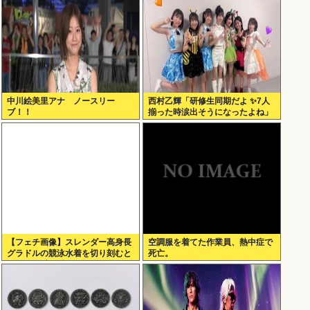
中川絵美里アナ ノースリー
西村乙輝「研修生同期だよ ✨7人
ブ！！
揃った時涙出そうになったよね」
【フェチ画像】スレンダー高身長
空調服を着てた作業員、熱中症で
グラドルの競泳水着を切り刻むと
死亡。
ヌルヌル 大開脚×マッサージ
【鹿】