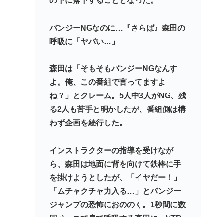
の下に落下することとなった。
バンジーNGなのに…『さらば』森田の
呼吸に「ヤバい…」
森田は「そもそもバンジーNGなんす
よ。俺、この番組で言ってますよ
ね？」とクレーム。5人中3人がNG、残
る2人も苦手と明かしたが、番組側は構
わず企画を続行した。
インストラクターの指導を受けなが
ら、森田は地面に背を向けて鉄棒に手
を掛けようとしたが、「イヤだー！」
「ムチャクチャ力入る…」とバンジー
ジャンプの恐怖におののく。1秒間に数