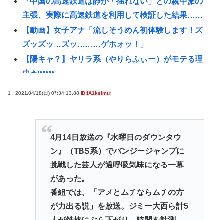
「中国の高速鉄道は静か・揺れない」との親中派の
主張、実際に高速鉄道を利用して検証した結果……
【動画】女子アナ「流しそうめん初体験します！ズ
ズッズッ…ズッ………ゲホォッ！」
【陽キャ？】ヤリラ系（やりらふぃー）がモテる理
由🔥www
「バカすぎて“東大なんて無理”とわからなかった」
1 : 2021/04/18(日) 07:34:13.88
ID:IA1ksImur
学年ビリで偏差値35→2浪で東大へ…「社会の両側」
書いてベストセラー作家になった経緯
【速報】税務署職員の男が約1億3500万円脱税
4月14日放送の『水曜日のダウンタウ
護憲派集会で市民運動家の菱山南帆子さん「責任あ
ン』（TBS系）でバンジージャンプに
る未来像を若者たちに」平和の尊さを訴える 北海道
挑戦した芸人が過呼吸気味になる一幕
北見市
があった。
韓国サッカー協会審判部関係者「外国人審判たちが
番組では、「アメとムチならムチの方
先にマッサージを望んだ」と主張 [8/10]
が力出る説」を放送。ジミー大西ら計5
【悲報】35歳実家暮らし底辺メンヘラ無職喪女
人が鉄棒にぶら下がり、時間を計測。