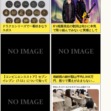
ドラクエシリーズで一番好きなラ
B’z稲葉浩志の歌詞は何かに本気
スボス
で取り組んでみないと実感として
わからない
【コンビニエンスストア】セブン
相続税の納付額は平均1,946万
イレブン（7-11）について知って
円、怒りで震えが止まらない…
いること