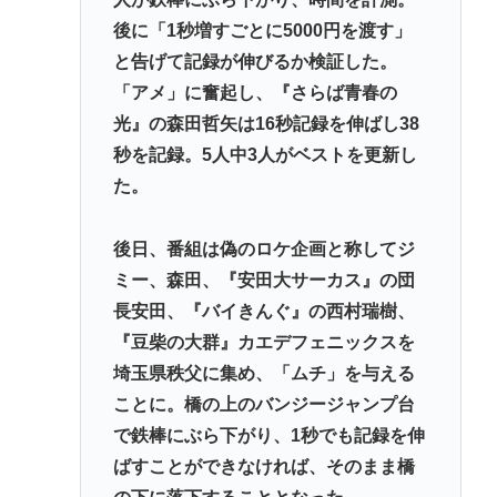
後に「1秒増すごとに5000円を渡す」
【なぞなぞ】義母、義妹、エ口いのどっち！
と告げて記録が伸びるか検証した。
スーパーカブとハンターカブで迷っているどっちが
「アメ」に奮起し、『さらば青春の
いいの
光』の森田哲矢は16秒記録を伸ばし38
Redditを読んでると外人って日本に対してはよく調
秒を記録。5人中3人がベストを更新し
べもせずに思い込みで勝手に議論してるよな
た。
愛知県最強のスーパー、満場一致で決まる
後日、番組は偽のロケ企画と称してジ
Powered by livedoor 相互RSS
ミー、森田、『安田大サーカス』の団
長安田、『バイきんぐ』の西村瑞樹、
『豆柴の大群』カエデフェニックスを
埼玉県秩父に集め、「ムチ」を与える
ことに。橋の上のバンジージャンプ台
で鉄棒にぶら下がり、1秒でも記録を伸
ばすことができなければ、そのまま橋