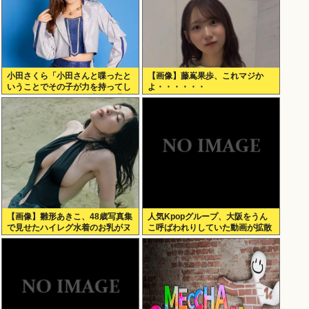
小田さくら「小田さんと喋ったと
【画像】藤嶌果歩、これマジか
いうことでその子が力を持ってし
よ・・・・・・
まわないように、研修生とは喋ら
ないように
【画像】雛形あきこ、48歳写真集
人気Kpopグループ、大阪をうん
で見せたハイレグ水着のお乳がヌ
こ呼ばわれりしていた動画が拡散
ケる
www