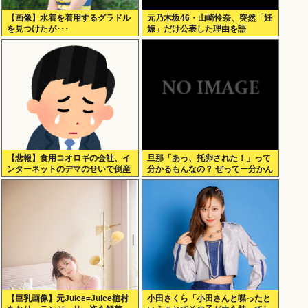
【画像】水着を着用するグラドル
元乃木坂46・山崎怜奈、突然「妊
を見つけたが･･･
娠」だけ公表した理由を語
る！！！
【悲報】食用コオロギの会社、イ
旦那「あっ、托卵された！」って
ンターネットのデマのせいで倒産
分かるもんなの？ ぜってー分かん
へ
ないだろ。
【巨乳画像】元Juice=Juice植村
小田さくら「小田さんと喋ったと