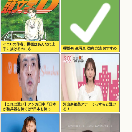
ん
イニDの作者、機械はあんなに上
櫻坂46 生写真 収納 方法 おすすめ
手に描けるのにさ
【これは重い】アンガ田中「日本
河出奈都美アナ うっすらと透け
が核兵器を持てば“日本も持っ
る！！
た”と世界中に広がる」