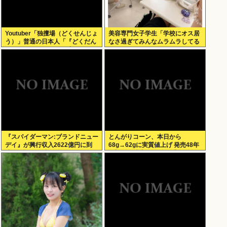
Youtuber「独擅場（どくせんじょ
美容専門女子学生「学校にオス居
う）」普通の日本人「『どくだん
なさ過ぎてみんなムラムラしてる
じょう』ね もしかして中国人？」
」
er「それは独壇場」
『スパイダーマン:ブランドニュー
とんがりコーン、本日から
デイ』が興行収入2622億円に到
68g→62gに実質値上げ 発売48年
達！2週目も好調に推移へ
で初の箱縮小 メーカー「CO2も
1067トン削減できます笑」