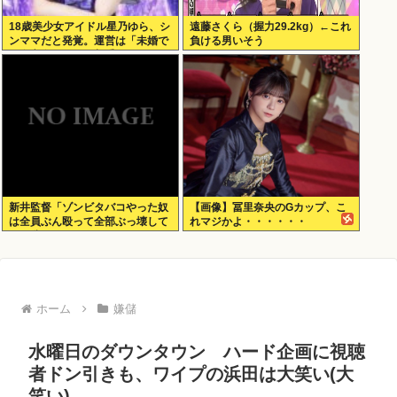
18歳美少女アイドル星乃ゆら、シ
遠藤さくら（握力29.2kg）←これ
ンママだと発覚。運営は「未婚で
負ける男いそう
現在交際している相手もいないの
で大丈夫」と発表
新井監督「ゾンビタバコやった奴
【画像】冨里奈央のGカップ、こ
は全員ぶん殴って全部ぶっ壊して
れマジかよ・・・・・・
から辞めたい」
ホーム
嫌儲
水曜日のダウンタウン ハード企画に視聴
者ドン引きも、ワイプの浜田は大笑い(大
笑い)