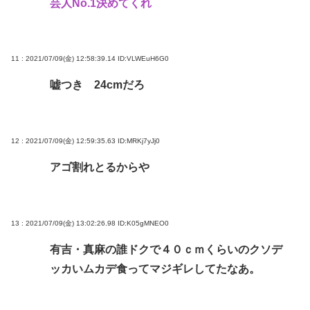
芸人No.1決めてくれ
11 : 2021/07/09(金) 12:58:39.14
ID:VLWEuH6G0
嘘つき 24cmだろ
12 : 2021/07/09(金) 12:59:35.63
ID:MRKj7yJj0
アゴ割れとるからや
13 : 2021/07/09(金) 13:02:26.98
ID:K05gMNEO0
有吉・真麻の誰ドクで４０ｃｍくらいのクソデ
ッカいムカデ食ってマジギレしてたなあ。