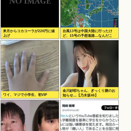
来月からコカコーラが220円に値
台風13号は中国大陸に行ったけ
上げ
ど、15号の予想進路…なんだこ
れ？
金川紗耶ちゃん、ぎっくり腰のお
ワイ、マジで小学生、初VIP
知らせ…【乃木坂46】