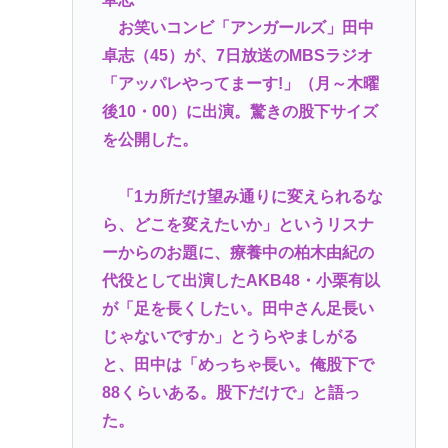
お笑いコンビ「アンガールズ」田中
【悲報】全盛期のエマ・ワトソン可愛すぎワロッタ
卓志（45）が、7日放送のMBSラジオ
www
「アッパレやってまーす!」（月～木曜
1.7kmの間何度も何度も 煽り追突
後10・00）に出演。驚きの股下サイズ
スマ●コ、石破岸田ってなんでにあんなに叩かれた
を公開した。
の？自民党の政治家だし普通に保守じゃん
ボロい安い車って最強じゃね？
「1カ所だけ望み通りに変えられるな
ら、どこを変えたいか」というリスナ
Powered by livedoor 相互RSS
ーからのお題に、療養中の柏木由紀の
代役として出演したAKB48・小栗有以
が「足を長くしたい。田中さん足長い
じゃないですか」とうらやましがる
と、田中は「めっちゃ長い。俺股下で
88くらいある。股下だけで」と語っ
た。