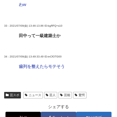
わw
33 : 2021/07/09(金) 13:46:13.86
ID:bgRFQ+s10
田中って一級建築士か
34 : 2021/07/09(金) 13:49:33.49
ID:tnCfOTG00
歯列を整えたらモテそう
芸スポ
ニュース
芸人
芸能
驚愕
シェアする