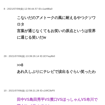
8 : 2021/07/09(金) 12:56:44.57
ID:c1air9Ba0
こないだのアメトークの風に耐えるやつクソワ
ロタ
言葉が通じなくてもお笑いの原点というは世界
に通じる笑いだw
29 : 2021/07/09(金) 13:39:26.14
ID:1EYIay8b0
>>8
あれ久しぶりにテレビで涙出るぐらい笑ったわ
10 : 2021/07/09(金) 12:58:21.28
ID:c16fC3bF0
田中VS島田秀平VS濱口VSほっしゃんVS布川で