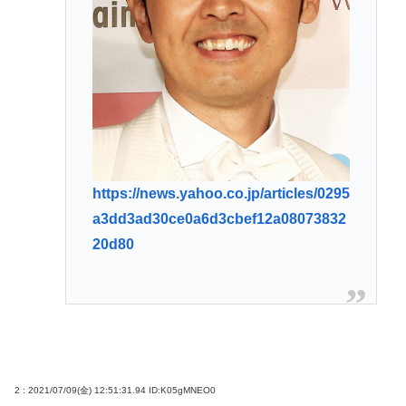
https://news.yahoo.co.jp/articles/0295
a3dd3ad30ce0a6d3cbef12a08073832
20d80
2 : 2021/07/09(金) 12:51:31.94
ID:K05gMNEO0