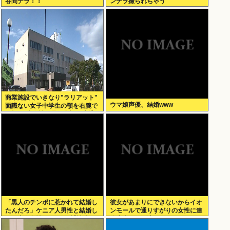
谷間チラ！！
ンチラ撮られちゃう
商業施設でいきなり"ラリアット"
ウマ娘声優、結婚www
面識ない女子中学生の顎を右腕で
殴打 22歳女性を暴行容疑で逮捕
「黒人のチンポに惹かれて結婚し
彼女があまりにできないからイオ
たんだろ」ケニア人男性と結婚し
ンモールで通りすがりの女性に連
た日本人女性（31）に”誹謗中
絡先書いた紙渡すよ
傷”殺到