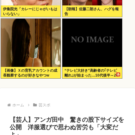
伊集院光「カレーにじゃがいもは
【朗報】佐藤二朗さん、ハグを報
いらない」
告
【画像】Ｘの育乳アカウントの成
“テレビ大好き”高齢者の｢テレビ
長観察するのが好きなやつw
離れ｣が始まった…10代後半～20
代の約7割が”ほぼ見ない”
ホーム
芸スポ
【芸人】アンガ田中 驚きの股下サイズを
公開 洋服選びで思わぬ苦労も「大変だ
よ」