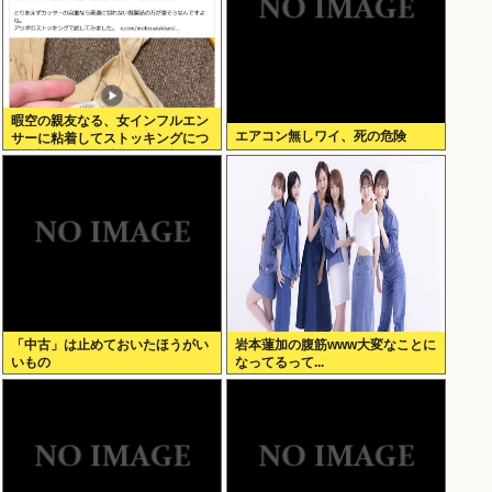
暇空の親友なる、女インフルエン
エアコン無しワイ、死の危険
サーに粘着してストッキングにつ
いて語りだし嫌儲卿として格を見
せつける
「中古」は止めておいたほうがい
岩本蓮加の腹筋www大変なことに
いもの
なってるって...