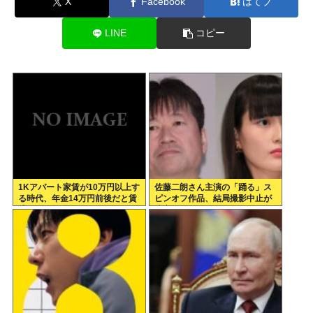
X
Facebook
はてブ
LINE
コピー
1Kアパート家賃が10万円以上す
佐藤二朗さん主演の「踊る」ス
る時代、年金14万円前後だと賃
ピンオフ作品、結局撮影中止が
貸の人は無理じゃね？
決定www