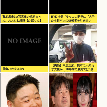
藤嶌果歩1st写真集の感想まと
BYD社長「ラッコの開発に『大手
め。おおむね好評【かほりん】
から日本人の技術者を引き抜い
【日向坂46】
た』って噂は嘘。開発チームに日
本人は0人です」
【胸熱】中居正広、熊本に人知れ
日傘バカ女は4ね
ず支援か 10年前の震災では3度
現地入り「誰にも知られなくて良
い」