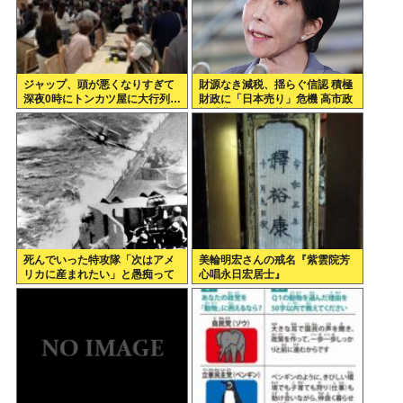
ジャップ、頭が悪くなりすぎて
財源なき減税、揺らぐ信認 積極
深夜0時にトンカツ屋に大行列…
財政に「日本売り」危機 高市政
権「悲願」に固執〔深層探訪〕
死んでいった特攻隊「次はアメ
美輪明宏さんの戒名『紫雲院芳
リカに産まれたい」と愚痴って
心唱永日宏居士』
いた