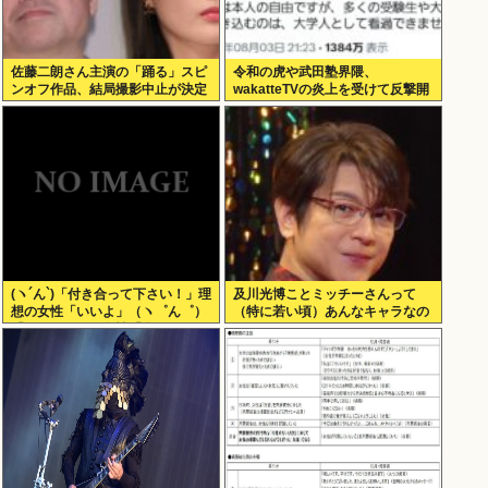
佐藤二朗さん主演の「踊る」スピ
令和の虎や武田塾界隈、
ンオフ作品、結局撮影中止が決定
wakatteTVの炎上を受けて反撃開
www
始
(ヽ´ん`)「付き合って下さい！」理
及川光博ことミッチーさんって
想の女性「いいよ」（ヽ゜ん゜）
（特に若い頃）あんなキャラなの
「ほんと！？」女性「私のうんち
にあんまアンチおらんよな、男で
食べたらね」
も