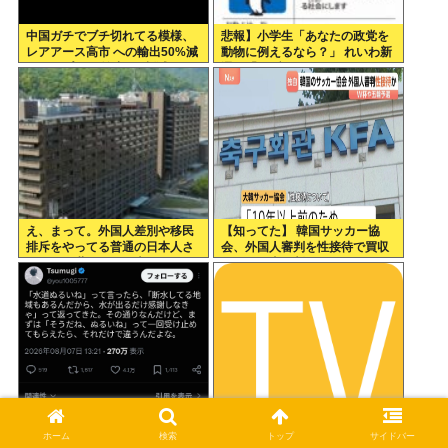
中国ガチでブチ切れてる模様、
悲報】小学生「あなたの政党を
レアアース高市 への輸出50%減
動物に例えるなら？」 れいわ新
トランプ への輸出も3割減
選組「」ブチッッ
え、まって。外国人差別や移民
【知ってた】 韓国サッカー協
排斥をやってる普通の日本人さ
会、外国人審判を性接待で買収
んって、世界から日本がヘイト
していた事が判明
スピーチ国家だと思われていい
の
「水道ぬるいね」って言われて
孤独のグルメのドラマの初期案
ホーム
検索
トップ
サイドバー
何て返すかでモラハラかどうか
には長嶋ー茂をキャスティング