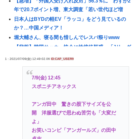
【急増】「外国人受け入れ反対」56.3％に わずか2
年で20.7ポイント増、東大調査「若い世代ほど増
日本人はBYDの軽EV「ラッコ」をどう見ているの
か？…中国メディア！
堀大輔さん、寝る間も惜しんでレスバ祭りwww
【悲報】韓国サッカー協会に性接待疑惑、「Jリーグ
の審判を統括する人物」も含まれると報道
1 : 2021/07/09(金) 12:49:02.06
ID:CAP_USER9
「救える命だった」ウィシュマさん死亡めぐる国賠
訴訟が結審、遺族側は「入管の責任」改めて訴え
7/9(金) 12:45
(ヽ´ん`) 嫌儲民「ケンモメン」の定義 👈 何て答え
スポニチアネックス
る？
【悲報】佐藤二朗さん主演の「踊る」スピンオフ作
アンガ田中 驚きの股下サイズを公
品、結局撮影中止が決定www
開 洋服選びで思わぬ苦労も「大変だ
「14歳の少年に挿入を…」性器に火をつけ脅迫、少
よ」
女達はモップで…657人が死亡した韓国“最悪の人権
お笑いコンビ「アンガールズ」の田中
侵害”のおぞましすぎる実態
卓志