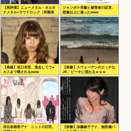
【再評価】ニューメタル・オルタ
ジャンポケ斉藤と被害者の証言、
ナメタル=ラウドロック（和製英
想像以上に違ったwww
語）がZに刺さってるらしい。お
前らがキッズの頃好きだったバン
ドは何？
【画像】坂口杏里、逃走してウ●
【画像】スウェーデンのエッチな
カスまで晒されるwww
JK、ビーチに現れるｗｗｗ
河出奈都美アナ ニットの巨乳、
【画像】加藤綾子アナ、無防備パ