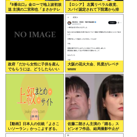
『8番出口』金ローで地上波初放
【ロシア】 左翼リベラル政党、
送 主演の二宮和也「まさかテレ
スパイ認定されて下院選から排
ビにまで迷い込んでしまうと
除
は」
政府「だから女性に子供を産ん
大阪の花火大会、民度がレベチ
でもらうには、どうしたらいい
www
のよ;;」
【動画】日本人の伝統「よさこ
佐藤二朗さん主演の「踊る」ス
いソーラン」かっこよすぎる。
ピンオフ作品、結局撮影中止が
古来から我々のDNAに刻まれた
決定www