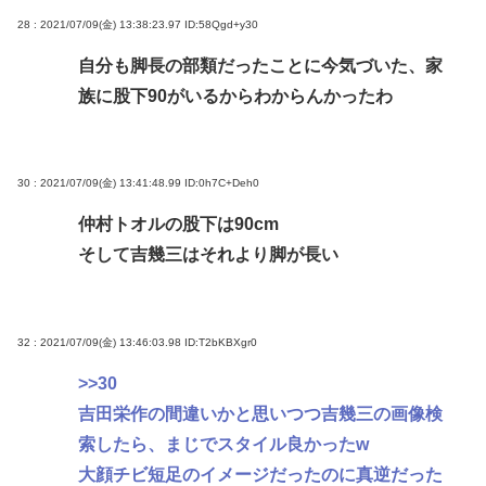
28 : 2021/07/09(金) 13:38:23.97
ID:58Qgd+y30
自分も脚長の部類だったことに今気づいた、家
族に股下90がいるからわからんかったわ
30 : 2021/07/09(金) 13:41:48.99
ID:0h7C+Deh0
仲村トオルの股下は90cm
そして吉幾三はそれより脚が長い
32 : 2021/07/09(金) 13:46:03.98
ID:T2bKBXgr0
>>30
吉田栄作の間違いかと思いつつ吉幾三の画像検
索したら、まじでスタイル良かったw
大顔チビ短足のイメージだったのに真逆だった