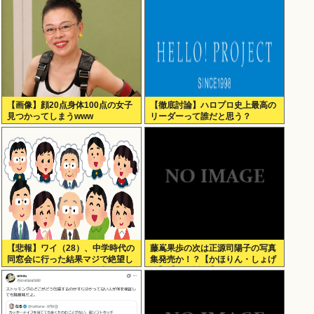
【画像】顔20点身体100点の女子
【徹底討論】ハロプロ史上最高の
見つかってしまうwww
リーダーって誰だと思う？
【悲報】ワイ（28）、中学時代の
藤嶌果歩の次は正源司陽子の写真
同窓会に行った結果マジで絶望し
集発売か！？【かほりん・しょげ
てしまう・・・・・・理由がこち
こ】【日向坂46】
ら・・・・・・