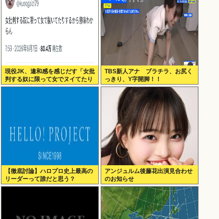
現役JK、違和感を感じだす「女批
TBS新人アナ ブラチラ、お尻く
判する奴に限って女でヌイてたり
っきり、Y字開脚！！
するから意味わからなくなってき
た 」
【徹底討論】ハロプロ史上最高の
アンジュルム後藤花出演見合わせ
リーダーって誰だと思う？
のお知らせ