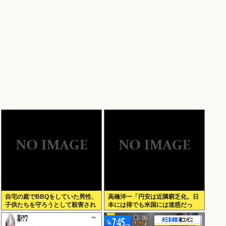
自宅の庭でBBQをしていた男性、
高橋洋一「円安は近隣窮乏化。日
子供たちを守ろうとして殺害され
本には得でも米国には迷惑だっ
てしまう
た」