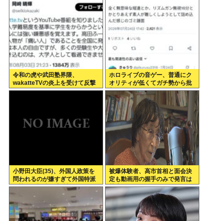
踊り
令和の虎や武田塾界隈、
ホロライブの音ゲー、普通にク
wakatteTVの炎上を受けて反撃
オリティが低くてガチ勢から批
開始
判殺到www
小野田大臣(35)、外国人政策を
被爆体験者、高市首相と面会決
問われるのが嫌すぎて外国特派
定も動画用の握手のみで発言は
員協会の招待を連続拒否www
禁止www