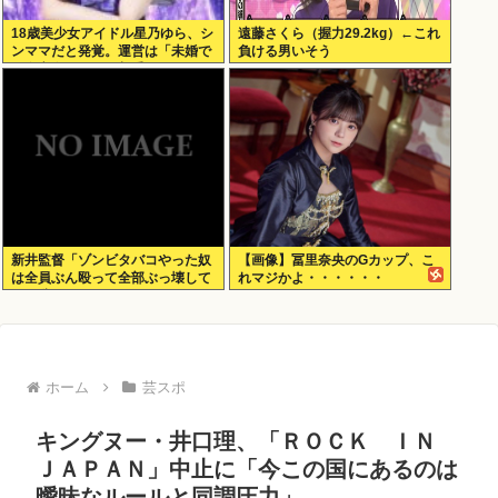
18歳美少女アイドル星乃ゆら、シ
遠藤さくら（握力29.2kg）←これ
ンママだと発覚。運営は「未婚で
負ける男いそう
現在交際している相手もいないの
で大丈夫」と発表
新井監督「ゾンビタバコやった奴
【画像】冨里奈央のGカップ、こ
は全員ぶん殴って全部ぶっ壊して
れマジかよ・・・・・・
から辞めたい」
ホーム
芸スポ
キングヌー・井口理、「ＲＯＣＫ ＩＮ
ＪＡＰＡＮ」中止に「今この国にあるのは
曖昧なルールと同調圧力」