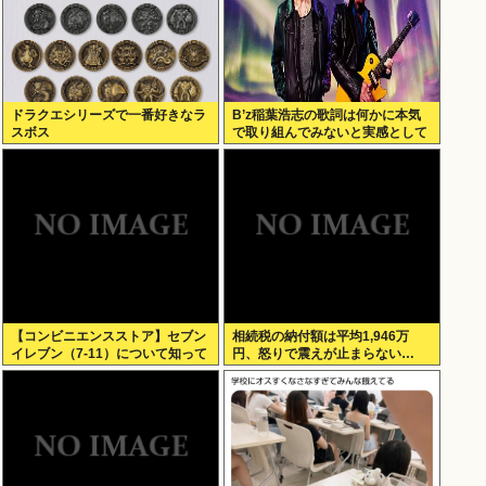
ドラクエシリーズで一番好きなラ
B’z稲葉浩志の歌詞は何かに本気
スボス
で取り組んでみないと実感として
わからない
【コンビニエンスストア】セブン
相続税の納付額は平均1,946万
イレブン（7-11）について知って
円、怒りで震えが止まらない…
いること