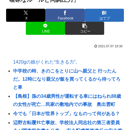
X
Facebook
はてブ
LINE
コピー
2021.07.07 19:30
1420gの娘がくれた“生きる力”。
中学校の時、きのこをとりに山へ親父と 行ったん
だ。12時になり親父が飯を買ってくるから待ってろ
と車
【島根】孫の34歳男性が運転する車にはねられ88歳
の女性が死亡…民家の敷地内での事故 奥出雲町
今でも「日本が世界トップ」なものって何がある？
辺野古転覆ﾀﾋ亡事故、学校法人同志社の第三者委員