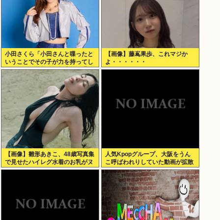
小田さくら「小田さんと喋ったと
【画像】藤嶌果歩、これマジか
いうことでその子が力を持ってし
よ・・・・・・
まわないように、研修生とは喋ら
ないように
【画像】雛形あきこ、48歳写真集
人気Kpopグループ、大阪をうん
で見せたハイレグ水着のお乳がヌ
こ呼ばわれりしていた動画が拡散
ケる
www