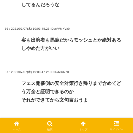
してるんだろうな
36 : 2021/07/07(水) 19:03:45.26
ID:zVVhI+Vx0
客も出演者も馬鹿だからモッシュとか絶対ある
しやめた方がいい
37 : 2021/07/07(水) 19:03:47.25
ID:IRdvJdx70
フェス開催側の安全対策行き帰りまで含めてど
う万全と証明できるのか
それができてから文句言おうよ
38 : 2021/07/07(水) 19:03:53.28
ID:dRgty3pY0
ホーム
検索
トップ
サイドバー