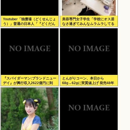
Youtuber「独擅場（どくせんじょ
美容専門女子学生「学校にオス居
う）」普通の日本人「『どくだん
なさ過ぎてみんなムラムラしてる
じょう』ね もしかして中国人？」
」
er「それは独壇場」
『スパイダーマン:ブランドニュー
とんがりコーン、本日から
デイ』が興行収入2622億円に到
68g→62gに実質値上げ 発売48年
達！2週目も好調に推移へ
で初の箱縮小 メーカー「CO2も
1067トン削減できます笑」