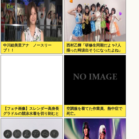
中川絵美里アナ ノースリー
西村乙輝「研修生同期だよ ✨7人
ブ！！
揃った時涙出そうになったよね」
【フェチ画像】スレンダー高身長
空調服を着てた作業員、熱中症で
グラドルの競泳水着を切り刻むと
死亡。
ヌルヌル 大開脚×マッサージ
【鹿】