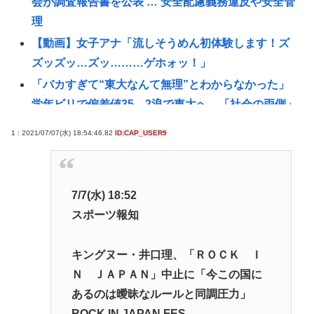
会が調査報告書を公表 … 安全配慮義務違反や安全管
理
【動画】女子アナ「流しそうめん初体験します！ズ
ズッズッ…ズッ………ゲホォッ！」
「バカすぎて“東大なんて無理”とわからなかった」
学年ビリで偏差値35→2浪で東大へ…「社会の両側」
書いてベストセラー作家になった経緯
1 : 2021/07/07(水) 18:54:46.82
ID:CAP_USER9
【速報】税務署職員の男が約1億3500万円脱税
護憲派集会で市民運動家の菱山南帆子さん「責任あ
る未来像を若者たちに」平和の尊さを訴える 北海道
7/7(水) 18:52
北見市
スポーツ報知
韓国サッカー協会審判部関係者「外国人審判たちが
先にマッサージを望んだ」と主張 [8/10]
キングヌー・井口理、「ＲＯＣＫ Ｉ
【悲報】35歳実家暮らし底辺メンヘラ無職喪女
Ｎ ＪＡＰＡＮ」中止に「今この国に
【なぞなぞ】義母、義妹、エ口いのどっち！
あるのは曖昧なルールと同調圧力」
ROCK IN JAPAN FES
スーパーカブとハンターカブで迷っているどっちが