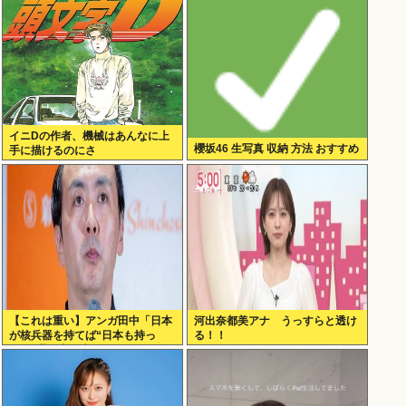
ん
イニDの作者、機械はあんなに上
櫻坂46 生写真 収納 方法 おすすめ
手に描けるのにさ
【これは重い】アンガ田中「日本
河出奈都美アナ うっすらと透け
が核兵器を持てば“日本も持っ
る！！
た”と世界中に広がる」