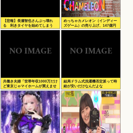
【悲報】長瀬智也さんぶっ壊れ
めっちゃカメレオン（インディー
る 利きタイヤを始めてしまう
ズゲーム）の売り上げ、147億円
www（動画あり）
突破www
共働き夫婦「世帯年収1000万だけ
結局ドラム式洗濯機否定派って時
ど東京じゃマイホームが買えませ
給が安いだけなんだよな
ん 」