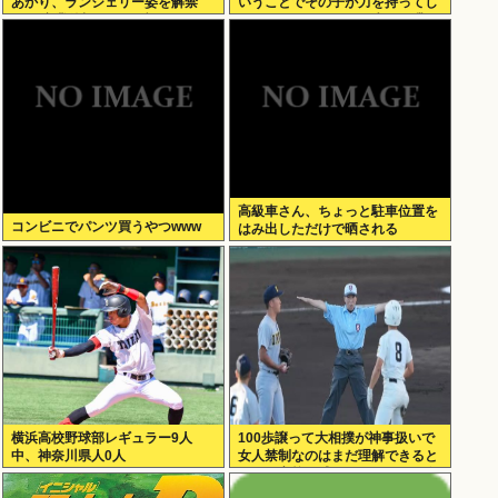
あかり、ランジェリー姿を解禁
いうことでその子が力を持ってし
www卒業後初フォトブックで
まわないように、研修生とは喋ら
SEXY下着ショットを大胆披
ないようにしてる」
露！！
高級車さん、ちょっと駐車位置を
コンビニでパンツ買うやつwww
はみ出しただけで晒される
wwwWwwWWw
横浜高校野球部レギュラー9人
100歩譲って大相撲が神事扱いで
中、神奈川県人0人
女人禁制なのはまだ理解できると
して、高校野球のグラウンドが女
人禁制だったのはマジ意味わから