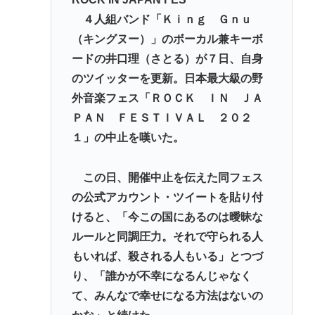
４人組バンド「Ｋｉｎｇ Ｇｎｕ
いいの
（キングヌー）」のボーカル兼キーボ
Redditを読んでると外人って日本に対してはよく調
ードの井口理（さとる）が７日、自身
べもせずに思い込みで勝手に議論してるよな
のツイッターを更新。日本最大級の野
愛知県最強のスーパー、満場一致で決まる
外音楽フェス「ＲＯＣＫ ＩＮ ＪＡ
マチアプ女と会ってきたんやが職業詐称して病気も
ＰＡＮ ＦＥＳＴＩＶＡＬ ２０２
隠してたんやが
１」の中止を嘆いた。
Powered by livedoor 相互RSS
この日、開催中止を伝えた同フェス
の公式アカウント・ツイートを貼り付
けると、「今この国にあるのは曖昧な
ルールと同調圧力。それで守られる人
もいれば、殺される人もいる」とつづ
り、「誰かが不幸になるんじゃなく
て、みんなで幸せになる方法はないの