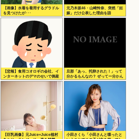
【画像】水着を着用するグラドル
元乃木坂46・山崎怜奈、突然「妊
を見つけたが･･･
娠」だけ公表した理由を語
る！！！
【悲報】食用コオロギの会社、イ
旦那「あっ、托卵された！」って
ンターネットのデマのせいで倒産
分かるもんなの？ ぜってー分かん
へ
ないだろ。
【巨乳画像】元Juice=Juice植村
小田さくら「小田さんと喋ったと