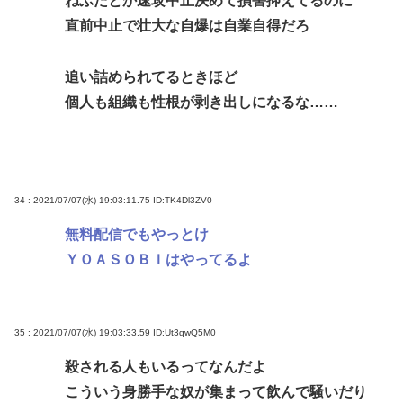
ねぶたとか速攻中止決めて損害抑えてるのに
直前中止で壮大な自爆は自業自得だろ
追い詰められてるときほど
個人も組織も性根が剥き出しになるな……
34 : 2021/07/07(水) 19:03:11.75
ID:TK4Dl3ZV0
無料配信でもやっとけ
ＹＯＡＳＯＢＩはやってるよ
35 : 2021/07/07(水) 19:03:33.59
ID:Ut3qwQ5M0
殺される人もいるってなんだよ
こういう身勝手な奴が集まって飲んで騒いだり