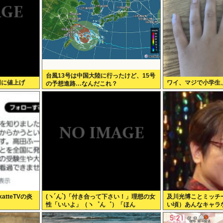
台風13号は中国大陸に行ったけど、15号
円に値上げ
ワイ、マジで小学生、
の予想進路…なんだこれ？
tteTVの炎
(ヽ´ん`)「付き合って下さい！」理想の女
及川光博ことミッチ
性「いいよ」（ヽ゜ん゜）「ほん
い頃）あんなキャラ
と！？」女性「私のうんち食べたらね」
おらんよな、男でも