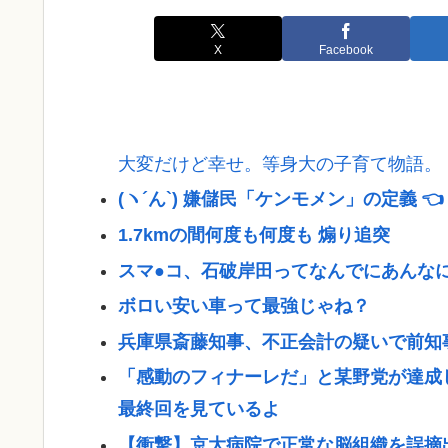
X
Facebook
大変だけど幸せ。等身大の子育て物語。
(ヽ´ん`) 嫌儲民「ケンモメン」の定義 
1.7kmの間何度も何度も 煽り追突
スマ●コ、石破岸田ってなんでにあんな
ボロい安い車って最強じゃね？
兵庫県斎藤知事、不正会計の疑いで前知
「感動のフィナーレだ」と某野党が達成
最終回を見ているよ
【衝撃】京大病院で正常な脳組織を誤摘