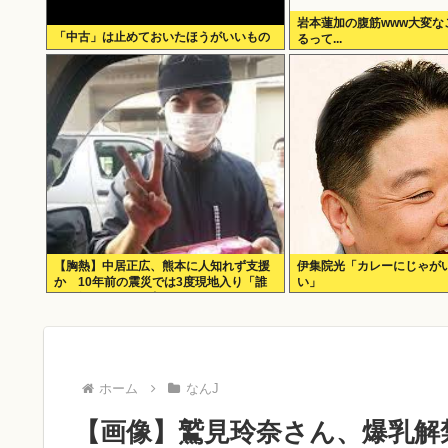
岩本蓮加の腹筋www大変な
「中古」は止めておいたほうがいいもの
るって...
【胸熱】中居正広、熊本に人知れず支援
伊集院光「カレーにじゃが
か 10年前の震災では3度現地入り「誰
い」
にも知られなくて良い」
ホーム
なんJ
【画像】鷲見玲奈さん、爆乳解