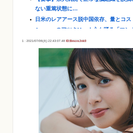
ない重篤状態に…
日米のレアアース脱中国依存、量とコス
AmazonのアツさMax！心も踊る「マ
【朗報】 国交省「『四国新幹線』と『
1 : 2021/07/06(火) 22:43:07.48
ID:BmcreJnk0
グリーンコーラ？！
誤って脳幹を摘出された女性､重篤な植
【訃報】外国人さんにまだバレてないガ
【悲報】コメ卸大手さん、営業利益83
幕へ
【画像】男の一人暮らし部屋、結局この
Powered by livedoor 相互RSS