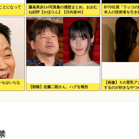
ことになって
藤嶌果歩1st写真集の感想まとめ。おおむ
BYD社長「ラッコ
ね好評【かほりん】【日向坂46】
本人の技術者を引き
嘘。開発チームに日
いもはいらな
【画像】Ｘの育乳ア
【朗報】佐藤二朗さん、ハグを報告
するのが好きなやつ
禁