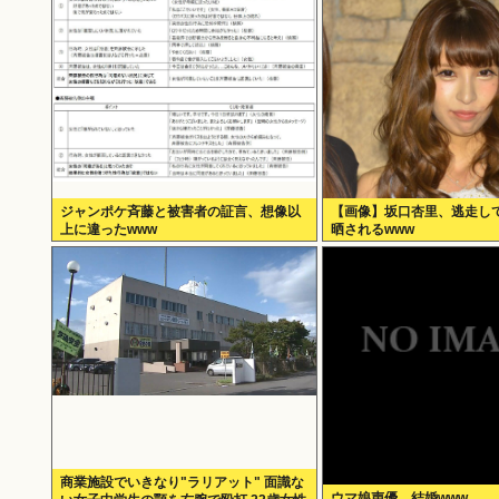
ジャンポケ斉藤と被害者の証言、想像以
【画像】坂口杏里、逃走し
上に違ったwww
晒されるwww
商業施設でいきなり"ラリアット" 面識な
ウマ娘声優、結婚www