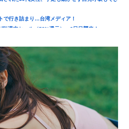
トで行き詰まり…台湾メディア！
ンガ毎週末セール（50%還元）」2日目襲来！
東九州新幹線』、ガチで検討するわ。ガチのマジ」
物状態だが､意識は正常で何かを思考していると判明
チで美味い日本の食べ物www
％減 高値で買い込んだ米が売れず「損切り祭り」開
あたりが最強www