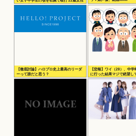
い女子中学生の顎を右腕で殴打 22歳女性
を暴行容疑で逮捕
【徹底討論】ハロプロ史上最高のリーダ
【悲報】ワイ（28）、中学
ーって誰だと思う？
に行った結果マジで絶望し
う・・・・・・理由がこち
ら・・・・・・