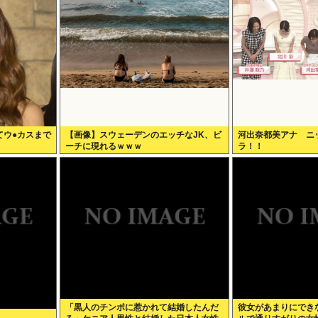
てウ●カスまで
【画像】スウェーデンのエッチなJK、ビ
河出奈都美アナ ニ
ーチに現れるｗｗｗ
ラ！！
「黒人のチンポに惹かれて結婚したんだ
彼女があまりにでき