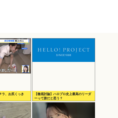
ラチラ、お尻くっき
【徹底討論】ハロプロ史上最高のリーダ
ーって誰だと思う？