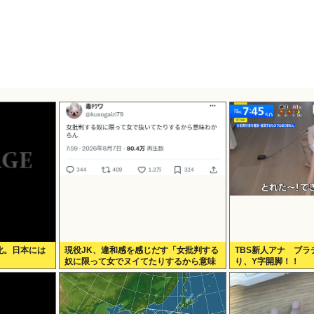
化。日本には
現役JK、違和感を感じだす「女批判する
TBS新人アナ ブ
」
奴に限って女でヌイてたりするから意味
り、Y字開脚！！
わからなくなってきた 」