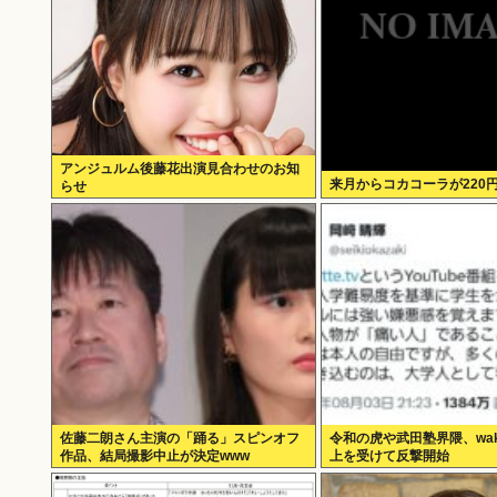
アンジュルム後藤花出演見合わせのお知
来月からコカコーラが220
らせ
佐藤二朗さん主演の「踊る」スピンオフ
令和の虎や武田塾界隈、waka
作品、結局撮影中止が決定www
上を受けて反撃開始