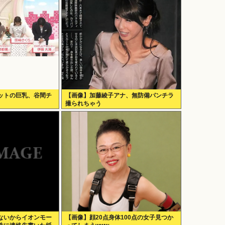
ットの巨乳、谷間チ
【画像】加藤綾子アナ、無防備パンチラ
撮られちゃう
ないからイオンモー
【画像】顔20点身体100点の女子見つか