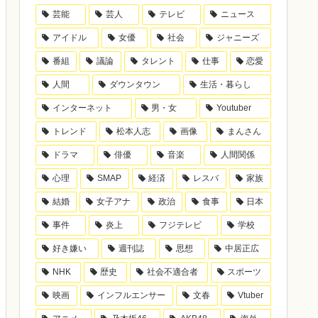
芸能
芸人
テレビ
ニュース
アイドル
女優
社会
ジャニーズ
番組
議論
タレント
仕事
恋愛
人間
ダウンタウン
生活・暮らし
インターネット
男・女
Youtuber
トレンド
松本人志
画像
まんさん
ドラマ
俳優
音楽
人間関係
心理
SMAP
経済
レスバ
家族
結婚
女子アナ
政治
食事
日本
事件
炎上
フジテレビ
学校
好き嫌い
週刊誌
思想
中居正広
NHK
歴史
社会不適合者
スポーツ
映画
インフルエンサー
文春
Vtuber