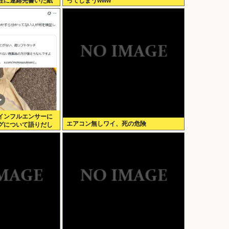
性に連絡先書いた紙
ってしまうwww
インフルエンサーに
エアコン無しワイ、死の危険
グについて語りだし
せつける