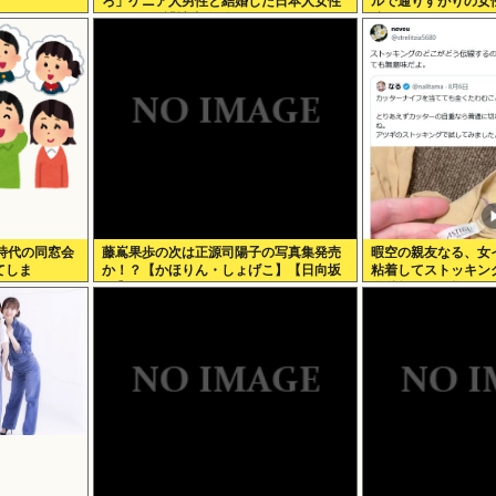
ろ」ケニア人男性と結婚した日本人女性
ルで通りすがりの女
（31）に”誹謗中傷”殺到
渡すよ
時代の同窓会
藤嶌果歩の次は正源司陽子の写真集発売
暇空の親友なる、女
てしま
か！？【かほりん・しょげこ】【日向坂
粘着してストッキン
46】
嫌儲卿として格を見