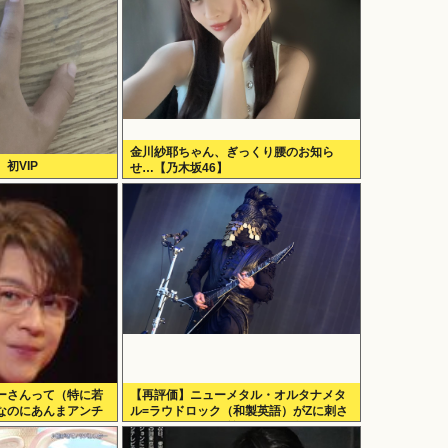
金川紗耶ちゃん、ぎっくり腰のお知ら
初VIP
せ…【乃木坂46】
ーさんって（特に若
【再評価】ニューメタル・オルタナメタ
なのにあんまアンチ
ル=ラウドロック（和製英語）がZに刺さ
ってるらしい。お前らがキッズの頃好き
だったバンドは何？