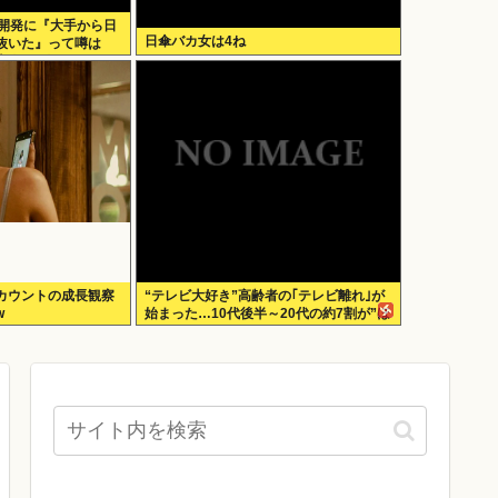
の開発に『大手から日
日傘バカ女は4ね
抜いた』って噂は
本人は0人です」
カウントの成長観察
“テレビ大好き”高齢者の｢テレビ離れ｣が
w
始まった…10代後半～20代の約7割が”ほ
ぼ見ない”