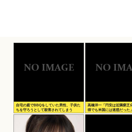
自宅の庭でBBQをしていた男性、子供た
高橋洋一「円安は近隣窮乏
ちを守ろうとして殺害されてしまう
得でも米国には迷惑だった