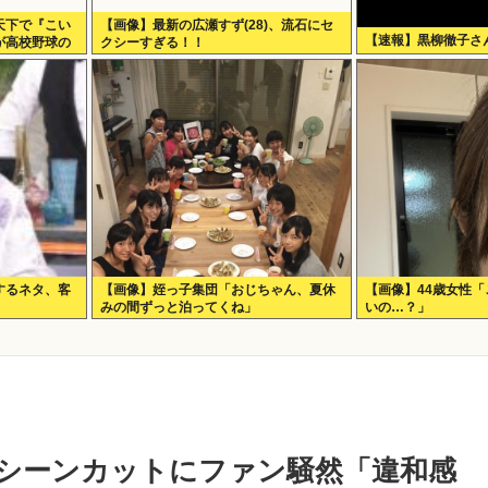
天下で『こい
【画像】最新の広瀬すず(28)、流石にセ
【速報】黒柳徹子さん
が高校野球の
クシーすぎる！！
だとつまらな
するネタ、客
【画像】姪っ子集団「おじちゃん、夏休
【画像】44歳女性
」
みの間ずっと泊ってくね」
いの…？」
演シーンカットにファン騒然「違和感