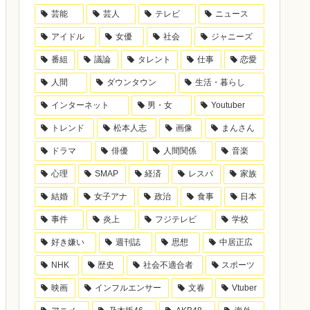
芸能
芸人
テレビ
ニュース
アイドル
女優
社会
ジャニーズ
番組
議論
タレント
仕事
恋愛
人間
ダウンタウン
生活・暮らし
インターネット
男・女
Youtuber
トレンド
松本人志
画像
まんさん
ドラマ
俳優
人間関係
音楽
心理
SMAP
経済
レスバ
家族
結婚
女子アナ
政治
食事
日本
事件
炎上
フジテレビ
学校
好き嫌い
週刊誌
思想
中居正広
NHK
歴史
社会不適合者
スポーツ
映画
インフルエンサー
文春
Vtuber