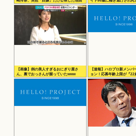
崎怜奈、突然「妊娠」だけ公表した理由
イト86歳に轢き逃げされ死
を語る
【画像】例の美人すぎるおにぎり屋さ
【速報】ハロプロ新メンバ
ん、裏でおっさんが握っていたwww
ョン！応募年齢上限が『22
げられる