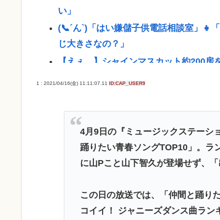
い」
(📞´ん`)「はい嫌儲子供電話相談室」
じ大きさなの？」
【えぇ…】シャインマスカット約200房
【画像】最近の水着JK、レベルが高すぎ
1 : 2021/04/16(金) 11:11:07.11
ID:CAP_USER9
ガチで死にたい時ってどうしたらいいの
新しいキーボード買いたいんだけど、今
長崎の語り部のお爺ちゃん(84)、学生
4月9日の『ミュージックステーシ
踊りたい青春ソングTOP10」。
【ﾌｧﾝｻﾏﾘｨ】台湾、長崎式典の参加
に山Pこと山下智久が登場せず、
し、日本に友好的な台湾をおとしめた」
【悲報】無職35歳、JCに「パパ活」斡
この日の放送では、「仲間と踊りた
「世界唯一の被爆国は北朝鮮」と主張し
コイイ！ ジャニーズダンス曲ラン
結婚式やると近所の花屋が潰れない理由