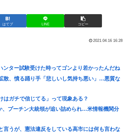
はてブ
LINE
コピー
2021.04.16 16:28
めてハンター試験受けた時ってゴンより若かったんだね
拡散、憤る踊り手「悲しいし気持ち悪い」…悪質な
けはガチで信じてる」って現象ある？
撃か、プーチン大統領が追い詰められ…米情報機関分
と言うが、憲法違反をしている高市には何も言わな