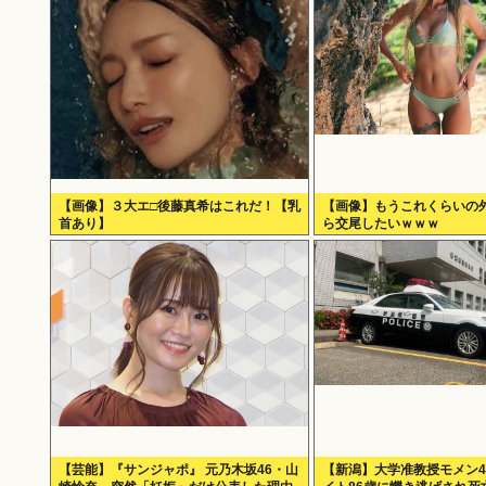
【画像】３大エ□後藤真希はこれだ！【乳
【画像】もうこれくらいの
首あり】
ら交尾したいｗｗｗ
【芸能】『サンジャポ』 元乃木坂46・山
【新潟】大学准教授モメン4