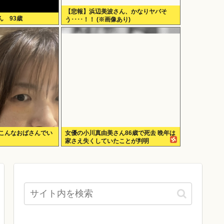
【悲報】浜辺美波さん、かなりヤバそ
 93歳
う････！！ (※画像あり)
「こんなおばさんでい
女優の小川真由美さん86歳で死去 晩年は
家さえ失くしていたことが判明