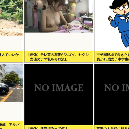
外人でいいか
【画像】テレ東の深夜がスゴイ、セクシ
甲子園球場で起きた
ー女優のナマ乳をモロ流し
員が15歳女子中学生
9歳、アルバ
【画像】迷惑行為って何？
東海の大自然に逝き