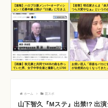
【速報】ハロプロ新メンバーオーディシ
【老害】明石家さんま「炎
ョン！応募年齢上限が『22歳』に引き上
つら大変やなぁ』というの
げられる
良さ。ナイターが当たり前
い」
【画像】秋元康と共同でAKBの曲を作っ
お笑い芸人「容姿をバカに
ていた男、女子中学生達と撮影した1700
が全然笑わなくなってきた
点のAVをネットで販売していたwww
ホーム
芸スポ
山下智久『Mステ』出禁!? 出