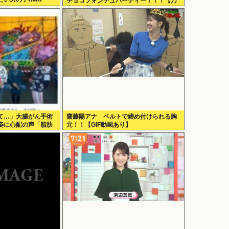
チョコフォンデュパーティー！！！【乃
木坂46】
て…」大腸がん手術
齋藤陽アナ ベルトで締め付けられる胸
姿に心配の声「脂肪
元！！【GIF動画あり】
理せずに」