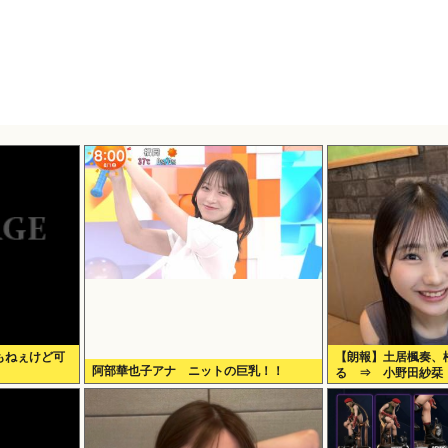
もねぇけど可
【朗報】土居楓奏、
阿部華也子アナ ニットの巨乳！！
る ⇒ 小野田紗栞
た」