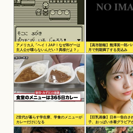
アメリカ人「ヘイ！JAP！なぜ和ゲーは
【高市朗報】熊澤英一郎パ
主人公が喋らないんだい？異様だよ？」
月で刑期満了する見込み
Z世代が暮らす学生寮、学食のメニューが
【巨乳画像】日本一告白さ
カレーだけになる
子、おっぱい水着グラビア
るwww