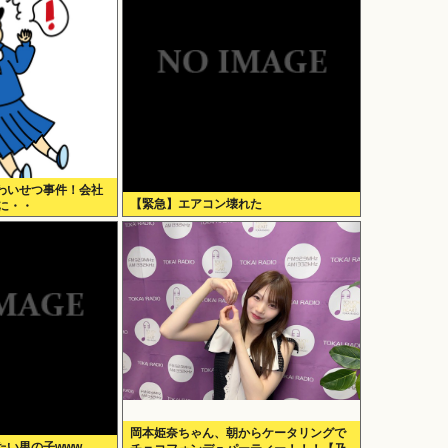
わいせつ事件！会社
【緊急】エアコン壊れた
に・・
岡本姫奈ちゃん、朝からケータリングで
たい男の子www