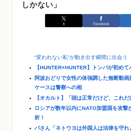
しかない」
X
Facebook
“変われない私”が動き出す瞬間に出会う
【HUNTER×HUNTER】トンパが初
阿波おどりで女性の体強調した無断動画
ケースは警察への相
【オカルト】「頭は正常だけど、これだ
ロシアが数年以内にNATO加盟国を攻
析！
パさん「ネトウヨは外国人は法律を守れ