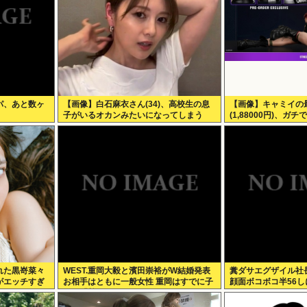
パ、あと数ヶ
【画像】白石麻衣さん(34)、高校生の息
【画像】キャミイの
子がいるオカンみたいになってしまう
(1,88000円)、
る
れた黒嵜菜々
WEST.重岡大毅と濱田崇裕がW結婚発表
糞ダサエグザイル社
がエッチすぎ
お相手はともに一般女性 重岡はすでに子
顔面ボコボコ半56し
供も「尊い」