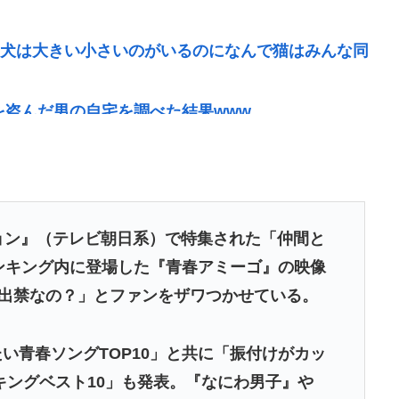
👧「犬は大きい小さいのがいるのになんで猫はみんな同
を盗んだ男の自宅を調べた結果www
るwww
？
のキーボード壊れなくて買う理由が見つからない
に『日本も核武装が必要』と言われびっくり
ョン』（テレビ朝日系）で特集された「仲間と
ランキング内に登場した『青春アミーゴ』の映像
者格下げ 席が「外交団エリア外」と抗議「中国に追従
「出禁なの？」とファンをザワつかせている。
…日本と台湾にミサイル向ける国家に配慮か
旋し売春させ逮捕
い青春ソングTOP10」と共に「振付けがカッ
、チラシを配布する輩が発生
キングベスト10」も発表。『なにわ男子』や
がわかる「こんなに金取るのかよ！？」って驚くぞ