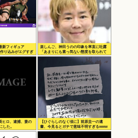
最新フィギュア
楽しんご、神田うのの印象を率直に吐露
ガチで作り込みがエグすぎ
「あまりにも素っ気ない態度を取られて
寂しい」
長ヒロ、逮捕、妻の
【ひぐらしのなく頃に】前原圭一の遺
にした。
書、今見るとガチで意味不明すぎるwww