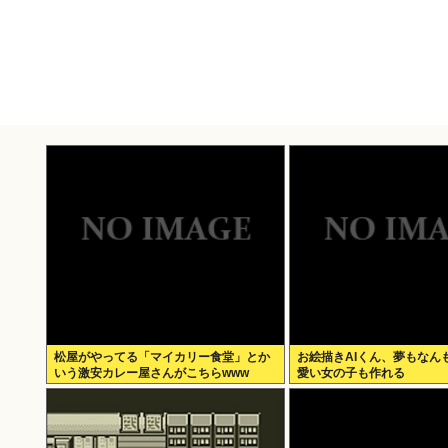
松屋がやってる「マイカリー食堂」とか
お絵描きAIくん、夢もなん
いう激安カレー屋さんがこちらwww
愛い女の子も作れる