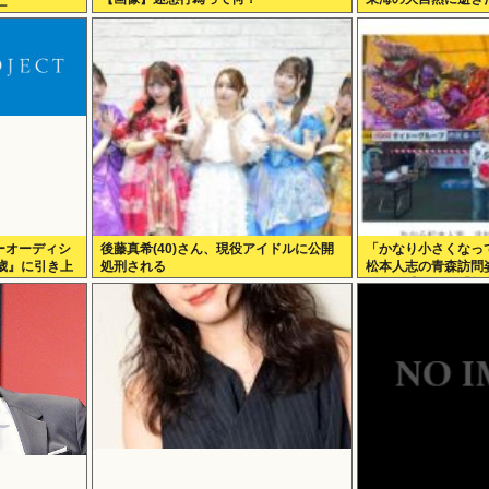
亡
ーオーディシ
後藤真希(40)さん、現役アイドルに公開
「かなり小さくなっ
歳』に引き上
処刑される
松本人志の青森訪問
のない感じが」「無