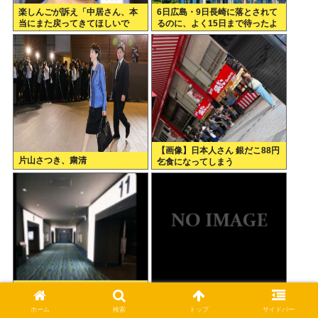
楽しんごが訴え「中居さん、本
6日広島・9日長崎に落とされて
当にまた戻ってきてほしいで
るのに、よく15日まで待ったよ
す。中居さんいないテレビ
な
は…」
【画像】日本人さん 銀だこ88円
片山さつき、粛清
乞食になってしまう
【画像】X民「映画館のこの通
日本『30℃』でも涼しい
路からしか得られない栄養って
ホーム
検索
トップ
サイドバー
あると思う」 共感できると話題