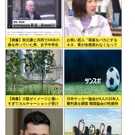
【画像】秋元康と共同でAKBの
お笑い芸人「容姿をバカにする
曲を作っていた男、女子中学生
ネタ、客が全然笑わなくなって
達と撮影した1700点のAVをネ
きた」
ットで販売していたwww
【画像】大阪がイメージと違い
日本サッカー協会が4人の日本人
すぎてカルチャーショック受け
審判員を調査 韓国協会の性接待
てる
疑惑で