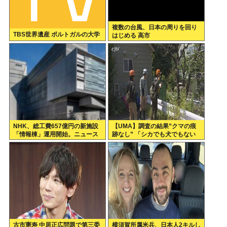
複数の台風、日本の周りを回り
TBS世界遺産 ポルトガルの大学
はじめる 高市
NHK、総工費657億円の新施設
【UMA】調査の結果”クマの痕
「情報棟」運用開始。ニュース
跡なし” 「シカでも犬でもない
スタジオがスケスケになる
ゴロンとして黒い動物を見た」
札幌市清田区
古市憲寿 中居正広問題で第三委
横須賀所属米兵、日本人2キルし