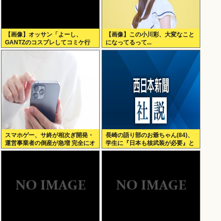
【画像】オッサン「よーし、
【画像】この小川彩、大変なこと
GANTZのコスプレしてコミケ行
になってるって...
くかー」
スマホゲー、サ終が相次ぎ開発・
長崎の語り部のお爺ちゃん(84)、
運営事業者の倒産が急増 完全にオ
学生に『日本も核武装が必要』と
ワコンか
言われびっくり