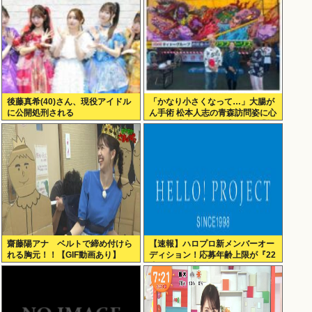
後藤真希(40)さん、現役アイドル
「かなり小さくなって…」大腸が
に公開処刑される
ん手術 松本人志の青森訪問姿に心
配の声「脂肪のない感じが」「無
理せずに」
齋藤陽アナ ベルトで締め付けら
【速報】ハロプロ新メンバーオー
れる胸元！！【GIF動画あり】
ディション！応募年齢上限が『22
歳』に引き上げられる