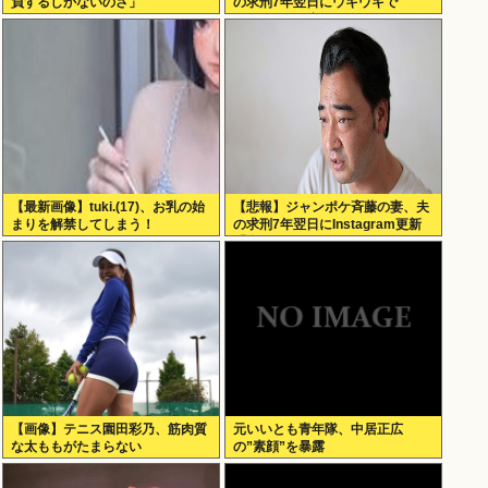
負するしかないのさ」
の求刑7年翌日にウキウキで
Instagram更新
【最新画像】tuki.(17)、お乳の始
【悲報】ジャンポケ斉藤の妻、夫
まりを解禁してしまう！
の求刑7年翌日にInstagram更新
「楽しすぎた」←これｗ
【画像】テニス園田彩乃、筋肉質
元いいとも青年隊、中居正広
な太ももがたまらない
の”素顔”を暴露