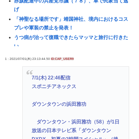
赤旗配達中の共産党市議（７８）、車で民家当て逃
げ
「神聖なる場所です」靖国神社、境内におけるコス
プレや軍装の禁止を発表！
うつ病が治って復職できたらマッマと旅行に行きた
い
レスバトル星人「この惑星で一番レスバが強い奴を
1 : 2021/07/01(木) 23:13:44.50
ID:CAP_USER9
出せ。そいつが負けたら滅ぼす」👈誰を出す？
8/22開催「琵琶湖三市同時花火大会」、市公式「そん
7/1(木) 22:46配信
な花火大会は存在しない」→ SNS阿鼻叫喚
スポニチアネックス
「そば（うどん）+いなり寿司」ってセットをあまり
食わなくなった理由。
ダウンタウンの浜田雅功
「そうめんともう一品」何にする？ | そうめんの味付
けどんなのかある？
ダウンタウン・浜田雅功（58）が1日
省内で「片山氏交代の噂」 後任に小野寺税調会長
放送の日本テレビ系「ダウンタウン
の名前