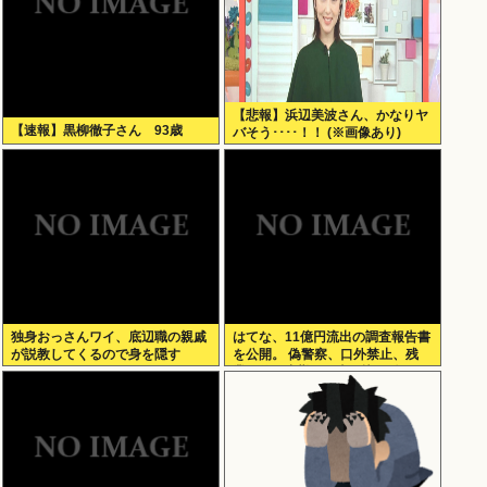
【悲報】浜辺美波さん、かなりヤ
【速報】黒柳徹子さん 93歳
バそう････！！ (※画像あり)
独身おっさんワイ、底辺職の親戚
はてな、11億円流出の調査報告書
が説教してくるので身を隠す
を公開。 偽警察、口外禁止、残
業・休日出勤200時間越、孤
立…。やばすぎて草はえる