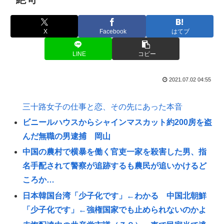
X
Facebook
はてブ
LINE
コピー
2021.07.02 04:55
三十路女子の仕事と恋、その先にあった本音
ビニールハウスからシャインマスカット約200房を盗
んだ無職の男逮捕 岡山
中国の農村で横暴を働く官吏一家を殺害した男、指
名手配されて警察が追跡するも農民が追いかけるど
ころか…
日本韓国台湾「少子化です」←わかる 中国北朝鮮
「少子化です」←強権国家でも止められないのかよ