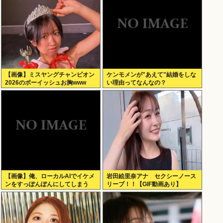
【画像】ミスヤングチャンピオン
ケンモメンが"あえて"結婚をしな
2026のボーイッシュお胸www
い理由ってなんなの？
【画像】俺、ローカルAIでイケメ
岩田絵里奈アナ セクシーノース
ンをすっぽんぽんにしてしまう
リーブ！！【GIF動画あり】
www