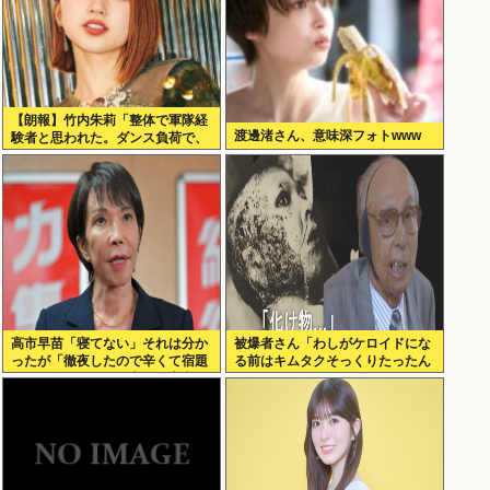
【朗報】竹内朱莉「整体で軍隊経
渡邊渚さん、意味深フォトwww
験者と思われた。ダンス負荷で、
私の骨と筋肉はもうグチャグチャ
になってい
高市早苗「寝てない」それは分か
被爆者さん「わしがケロイドにな
ったが「徹夜したので辛くて宿題
る前はキムタクそっくりたったん
やってません」って言う奴高市早
じゃ」ハードなギャグをかます
苗以外に見たことないのだが