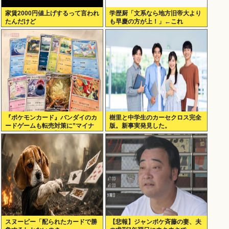
家賃2000円値上げするって言われ
学歴厨「文系なら地方旧帝大より
たんだけど
も早慶の方が上！」←これ
『ポケモンカード』バンダイのカ
樹里と中学生のカーセクロス完全
ードゲームも転売対策に”マイナ
版。新事実発見した。
ンバー”導入開始「効果テキメ
ン」
スヌーピー「配られたカードで勝
【悲報】ジャンポケ斉藤の妻、夫