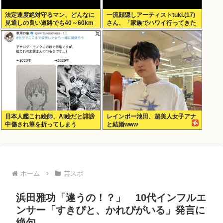
法定速度絶対守るマン、どんなに
一流顔隠しアーティストtuki.(17)
見通しの良い道路でも40～60km
さん、「家族でハワイ行ってきた
以上出さない
w」 自己顕示欲がどんどん抑えら
れなくなる
日本人艦これ絵師、AI絵だと誹謗
レインボー池田、超美人女子アナ
中傷され筆を折ってしまう
と結婚www
ホーム
芸スポ
浜田雅功「違うの！？」 10代インフルエ
ンサー「すきぴと、かれぴがいる」発言に
絶句