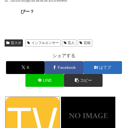
32 : 2021/07/02(金) 04:38:06.44
ID:C/cVKHfV0
ぴー？
芸スポ
インフルエンサー
芸人
芸能
シェアする
X
Facebook
はてブ
LINE
コピー