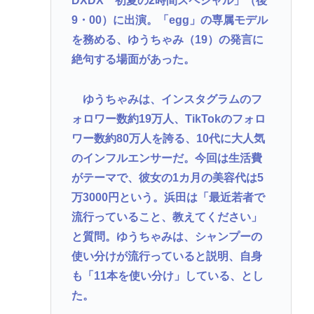
DXDX 初夏の2時間スペシャル」（後
【悲報】米農家「もう無理です…」。過去最大の在
9・00）に出演。「egg」の専属モデル
庫を抱える状態で新米収穫。新米価格安すぎて赤字
を務める、ゆうちゃみ（19）の発言に
に
絶句する場面があった。
【唐揚げ20回】24歳無職女、中学同級生に8年ストー
ゆうちゃみは、インスタグラムのフ
カー…「純愛」と「恐怖」の声
ォロワー数約19万人、TikTokのフォロ
ラーメン二郎「もう食わない？ さっきは食べれるっ
ワー数約80万人を誇る、10代に大人気
て言ったじゃねーか！」（ヽ´ん`）「」 反論できる？
のインフルエンサーだ。今回は生活費
昔のおまいら「マクドはクソ！モスバーガー最高
がテーマで、彼女の1カ月の美容代は5
や！」👈この風潮はもう無くなった？
万3000円という。浜田は「最近若者で
流行っていること、教えてください」
Powered by livedoor 相互RSS
と質問。ゆうちゃみは、シャンプーの
使い分けが流行っていると説明、自身
も「11本を使い分け」している、とし
た。