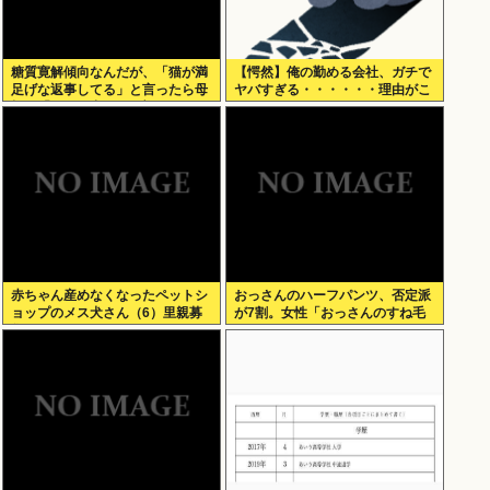
糖質寛解傾向なんだが、「猫が満
【愕然】俺の勤める会社、ガチで
足げな返事してる」と言ったら母
ヤバすぎる・・・・・・理由がこ
親に「お気の毒w」と言われた
ちら・・・・・・
赤ちゃん産めなくなったペットシ
おっさんのハーフパンツ、否定派
ョップのメス犬さん（6）里親募
が7割。女性「おっさんのすね毛
集されてしまうwww
なんて見たくないじゃないですか
w」