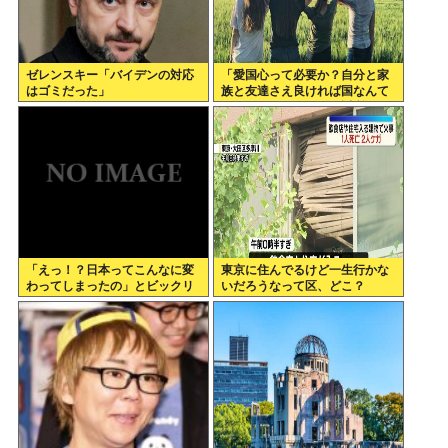
ゼレンスキー「バイデンの対応
「愛国心って必要か？自分と家
はゴミだった」
族と友達さえ良ければ国なんて
どうでもいいじゃん。近所のコ
ンビニの方がまだ大切だわ」7万
いいね
「えっ！？日本ってこんなに変
東京に住んでるけど一生行かな
わってしまったの」とビックリ
いだろうなって区、どこ？
したこと