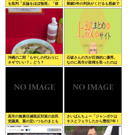
を批判「反論をほぼ無視」「彼
禁錮3年の判決がくだるも恩赦で
らが一方的に言ったことが世の
釈放！ニュー速愛国者「辺野
中に定着してしまう」橋下徹も
古！」
同調
沖縄の二郎「もやしの代わりに
石破さんの方が圧倒的に優秀。
ネギでいい？」どう？
なのに高市が政権を取ったのは
おかしい
高市の無責任減税反対派の自民
さいばんちょー「ジャンポケは
党議員、案の定いつものまとも
キスとフェラしたから懲役7年！
なメンツだったwww
執行猶予なし！」←殺人並みに
重くて草