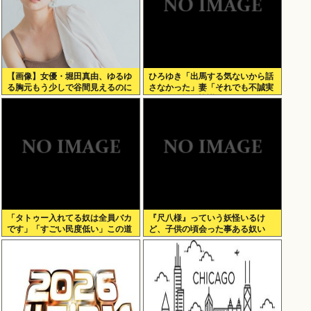
【画像】女優・堀田真由、ゆるゆ
ひろゆき「出馬する気ないから話
る胸元もう少しで谷間見えるのに
さなかった」妻「それでも不誠実
だろ」→離婚協議へwww
「タトゥー入れてる奴は全員バカ
『尺八様』っていう妖怪いるけ
です」「すごい民度低い」この道
ど、子供の頃会った事ある奴い
23年の彫り師YouTuberの動画が
る？？
話題