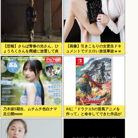
【悲報】さらば青春の光さん、ひ
【画像】引きこもりの女更生ドキ
ょうろくさんを廃墟に放置して炎
ュメントでドエロい放送事故ｗｗ
上www
ｗ
乃木坂5期生、ムチムチ色白ナマ
AIに「ドラクエ5の昔風アニメを
足公開www
作って」と命令してできた作品が
これ、感想よろ