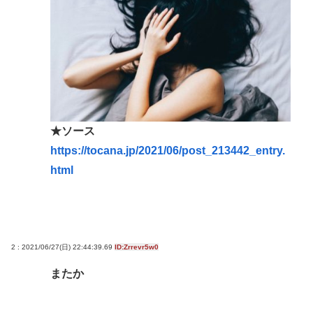
★ソース
https://tocana.jp/2021/06/post_213442_entry.
html
2 : 2021/06/27(日) 22:44:39.69
ID:Zrrevr5w0
またか