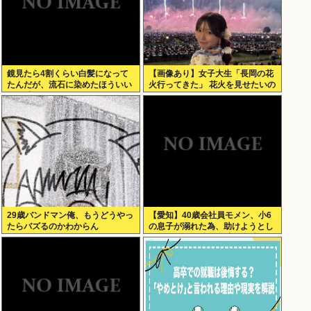
鏡見たら4割くらい白髪になって
【画像あり】女子大生「長岡の花
たんだが、流石に染めたほういい
火行ってきた」 花火を見せたいの
の ？半分おじいちゃんでドン引き
か自分を見せたいのかどっちだ
したわ
よ！
29歳バンドマン俺、もうどうやっ
【愛知】40歳会社員モメン、小6
たらバズるのかわからん
の息子が溺れた為、助けようとし
て溺れる なお息子は妻が救出