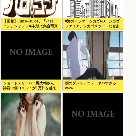
【画像】Juice=Juice、「ハロ！
■海外ドラマ シカゴPD、シカゴ
コン」シャッフル衣装で集合写真
ファイア、シカゴメッド なぜあ
の人は、あそこまで背負うのか
ショートスリーパー堀大輔さん、
例のダンスアニメ、ヤバすぎる
誹謗中傷コメントが1万件を越え
www
て号泣してしまう