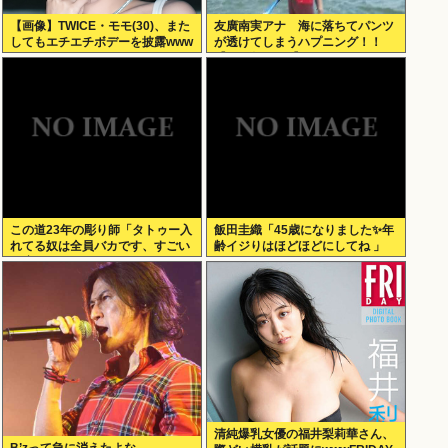
【画像】TWICE・モモ(30)、また
友廣南実アナ 海に落ちてパンツ
してもエチエチボデーを披露www
が透けてしまうハプニング！！
【GIF動画あり】
この道23年の彫り師「タトゥー入
飯田圭織「45歳になりました✨年
れてる奴は全員バカです、すごい
齢イジりはほどほどにしてね 」
民度低い」
清純爆乳女優の福井梨莉華さん、