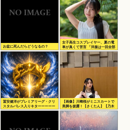
女子高生コスプレイヤー、夏の電
お盆に死んだらどうなるの？
車が臭くて苦言 「洋服は一回全部
熱湯につけよう！洗濯機はキッチ
ンハイター薄めた水で一回まわそ
う！」
冨安健洋がプレミアリーグ・クリ
【画像】川﨑桜がミニスカートで
スタルパレス入りキターーーーー
美脚を披露！【さくたん】【乃木
ー！
坂46】