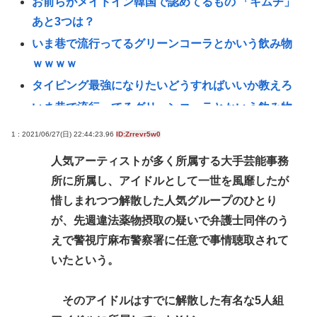
お前らがメイドイン韓国で認めてるもの 「キムチ」
あと3つは？
いま巷で流行ってるグリーンコーラとかいう飲み物
ｗｗｗｗ
タイピング最強になりたいどうすればいいか教えろ
いま巷で流行ってるグリーンコーラとかいう飲み物
www
1 : 2021/06/27(日) 22:44:23.96
ID:Zrrevr5w0
お前らが知っているちょっとした雑学
人気アーティストが多く所属する大手芸能事務
誰かワンウェイネジってやつの外し方教えて
所に所属し、アイドルとして一世を風靡したが
【画像】移民についての日本人の本音、だいたいこ
惜しまれつつ解散した人気グループのひとり
れwww
が、先週違法薬物摂取の疑いで弁護士同伴のう
認知症の高齢者の資産260兆円が狙われている！ 「被
えで警視庁麻布警察署に任意で事情聴取されて
害者の8割がだまされた認識なし」
いたという。
【命題】ZZガンダムをリメイクで大ヒットさせた
い。じゃあ、何の要素を足せばいい？
そのアイドルはすでに解散した有名な5人組