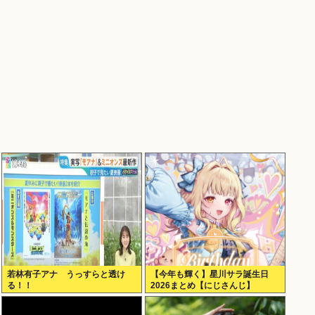
若林有子アナ うっすらと透け
【今年も輝く】星川サラ誕生日
る！！
2026まとめ【にじさんじ】