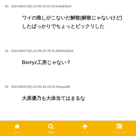
50 : 2021/06/27(日) 22:50:23.52
ID:Kx0a6IQc0
ワイの推しがこないだ解散(解散じゃないけど)
したばっかりでちょっとビックリした
51 : 2021/06/27(日) 22:50:25.78
ID:Z4PGxOD20
Berryz工房じゃない？
52 : 2021/06/27(日) 22:50:34.19
ID:JXsqxyI90
大原優乃も大体当てはまるな
53 : 2021/06/27(日) 22:50:43.71
ID:PI0R0weaa
ホーム
検索
トップ
サイドバー
5人組で一世風靡で女優、全くわからん