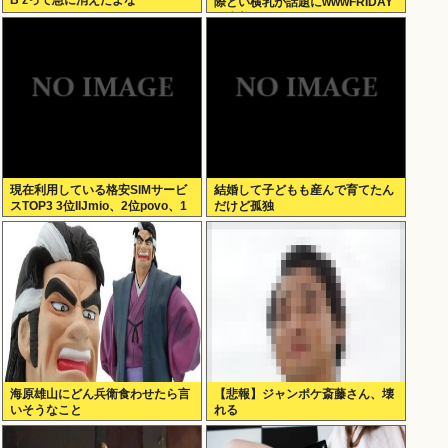
B’zって急に消えたよな
際どい横乳が話題にwwwFRIDAY
の水着グラビアオフショットにフ
ァン大興奮！！
現在利用している格安SIMサービ
結婚して子どもも産んで育てたん
スTOP3 3位IIJmio、2位povo、1
だけど孤独
位ahamo
海原雄山にどん兵衛食わせたら言
【悲報】ジャンポケ斎藤さん、壊
いそうなこと
れる