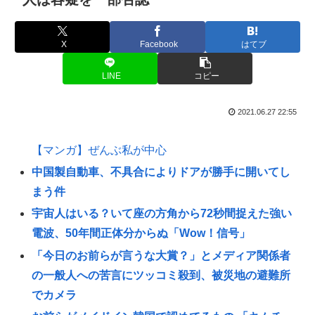
X
Facebook
はてブ
LINE
コピー
2021.06.27 22:55
【マンガ】ぜんぶ私が中心
中国製自動車、不具合によりドアが勝手に開いてし
まう件
宇宙人はいる？いて座の方角から72秒間捉えた強い
電波、50年間正体分からぬ「Wow！信号」
「今日のお前らが言うな大賞？」とメディア関係者
の一般人への苦言にツッコミ殺到、被災地の避難所
でカメラ