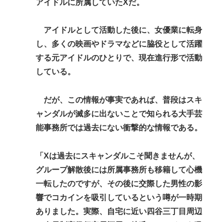
【緊急】少子化の原因、判明するwww
アイドルに所属していたXだ。
誰でもできる仕事してるやつって死にたくならん
アイドルとして活動した後に、女優業に転身
の？
し、多くの映画やドラマなどに脇役として活躍
なして君ら「テスラ」買わないの？モデル3なら300
する元アイドルのひとりで、現在進行形で活動
万程度で買える.コスパ最強車がここにあるのに
している。
Powered by livedoor 相互RSS
だが、この情報が事実であれば、普段はスキ
ャンダルが滅多に出ないことで知られる大手芸
能事務所では過去にない衝撃的な情報である。
「Xは過去にスキャンダルこそ聞きませんが、
グループ解散後には所属事務所も移籍して心機
一転したのですが、その後に交際した男性の影
響でコカインを吸引しているという噂が一時期
ありました。実際、自宅に近い四谷三丁目周辺