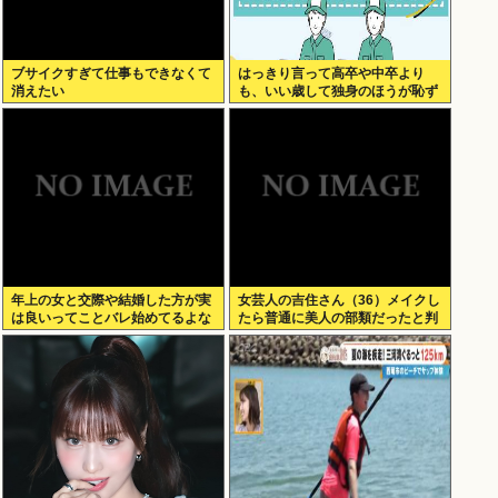
ブサイクすぎて仕事もできなくて
はっきり言って高卒や中卒より
消えたい
も、いい歳して独身のほうが恥ず
かしいよな
年上の女と交際や結婚した方が実
女芸人の吉住さん（36）メイクし
は良いってことバレ始めてるよな
たら普通に美人の部類だったと判
明www