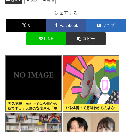
シェアする
X
Facebook
はてブ
LINE
コピー
天気予報「暦の上では今日から
やる偽善って意味わからんよな
秋です☺」天国の安倍さん「馬
鹿みたいな暦だな」