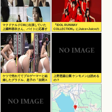
マクドナルドCMに出演していた
『IDOL RUNWAY
上國料萌衣さん、バイトに応募す
COLLECTION』にJuice=Juiceの
るも書類選考で落ちる
出演決定
ケツで売れててプロゲーマーと結
上野恩賜公園 ケンモメンは読める
婚したグラドル、息子の「自閉ス
の？
ペクトラム症」診断にショックで
泣く