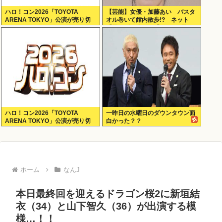
ハロ！コン2026「TOYOTA
【芸能】女優・加藤あい バスタ
ARENA TOKYO」公演が売り切
オル巻いて館内散歩!? ネット
れない
「思わず二度見」「IWGPを思い
出す」「セクシーサンキュー」
ハロ！コン2026「TOYOTA
一昨日の水曜日のダウンタウン面
ARENA TOKYO」公演が売り切
白かった？？
れない
ホーム
なんJ
本日最終回を迎えるドラゴン桜2に新垣結
衣（34）と山下智久（36）が出演する模
様…！！