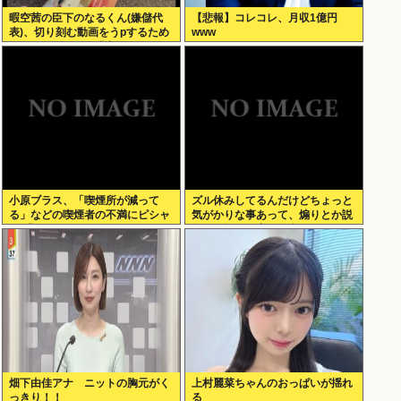
暇空茜の臣下のなるくん(嫌儲代
【悲報】コレコレ、月収1億円
表)、切り刻む動画をうpするため
www
にストッキングを購入、ハサミを
入れて感触を楽しむ
小原ブラス、「喫煙所が減って
ズル休みしてるんだけどちょっと
る」などの喫煙者の不満にピシャ
気がかりな事あって、煽りとか説
リ 「じゃあやめれば？タバコなん
教とか抜きに客観的意見くれる人
て家でだけ吸ってればいい」
だけきてくれ
畑下由佳アナ ニットの胸元がく
上村麗菜ちゃんのおっぱいが揺れ
っきり！！
る