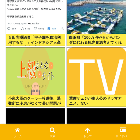
百田尚樹議員「甲子園を政治利
白浜町「100万円やるからパン
用するな！」インドネシア人高
ダに代わる観光資源考えてくれ
校生の始球式に苦言www
」
小泉大臣のクーラー報道後、避
重度ゲェジが主人公のドラマア
難所に冷房がなくて暑い問題が
ニメ、ない
一切報道されなくなる。問題解
決したの？
ホーム
検索
トップ
サイドバー