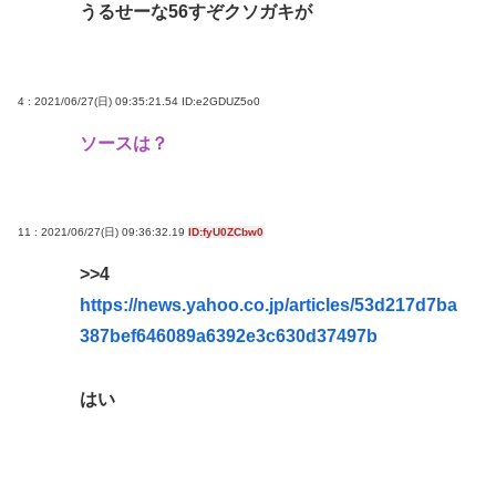
うるせーな56すぞクソガキが
日産e-power、無給油で1980km走行しギネス記録を
達成、無駄な発電や送電ロスなくEVよりエコを証明
【熱波】ドイツ、暑すぎて１ヶ月で９６００人死亡
4 : 2021/06/27(日) 09:35:21.54
ID:e2GDUZ5o0
この映画は観なくていいって作品教えて
ソースは？
近場で「天の川」見れる場所教えて🥺
【徹底討論】ワイ(48)無職はこのまま逃げ切れるのか
11 : 2021/06/27(日) 09:36:32.19
ID:fyU0ZCbw0
Powered by livedoor 相互RSS
>>4
https://news.yahoo.co.jp/articles/53d217d7ba
387bef646089a6392e3c630d37497b
はい