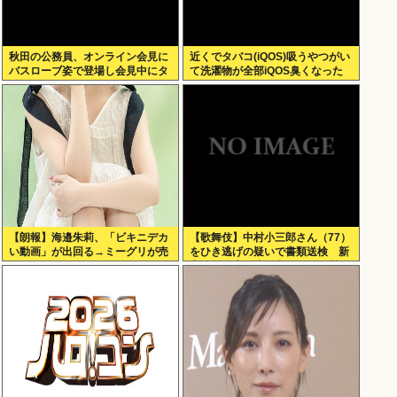
秋田の公務員、オンライン会見に
近くでタバコ(iQOS)吸うやつがい
バスローブ姿で登場し会見中にタ
て洗濯物が全部iQOS臭くなった
バコを吸う←あのさあ！
【朗報】海邉朱莉、「ビキニデカ
【歌舞伎】中村小三郎さん（77）
い動画」が出回る→ミーグリが売
をひき逃げの疑いで書類送検 新
れるwww
宿区の路上で歩行者の20代女性を
はねてけがをさせたうえ、そのま
ま逃走か