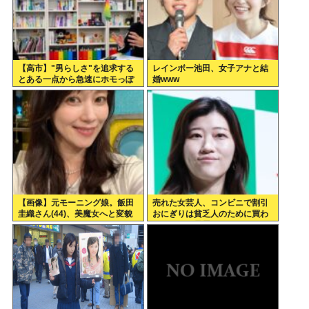
【高市】"男らしさ"を追求する
レインボー池田、女子アナと結
とある一点から急速にホモっぽ
婚www
くなる現象に名前付けてくれ。
ラプラスの魔とか不気味の谷み
たいな
【画像】元モーニング娘。飯田
売れた女芸人、コンビニで割引
圭織さん(44)、美魔女へと変貌
おにぎりは貧乏人のために買わ
ないことを暴露