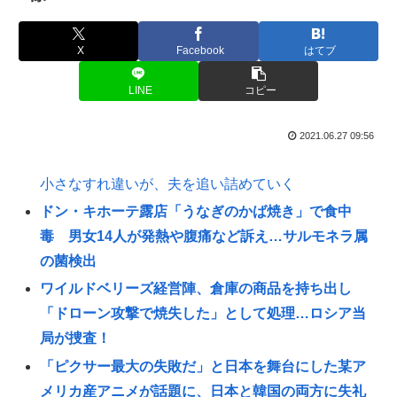
X
Facebook
はてブ
LINE
コピー
2021.06.27 09:56
小さなすれ違いが、夫を追い詰めていく
ドン・キホーテ露店「うなぎのかば焼き」で食中
毒 男女14人が発熱や腹痛など訴え…サルモネラ属
の菌検出
ワイルドベリーズ経営陣、倉庫の商品を持ち出し
「ドローン攻撃で焼失した」として処理…ロシア当
局が捜査！
「ピクサー最大の失敗だ」と日本を舞台にした某ア
メリカ産アニメが話題に、日本と韓国の両方に失礼