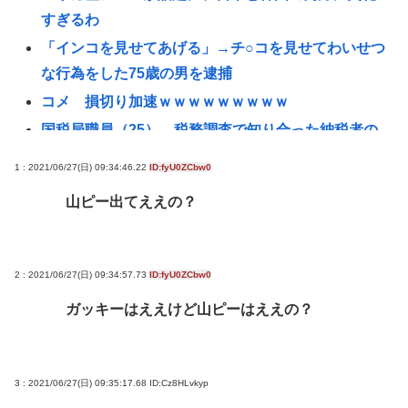
すぎるわ
「インコを見せてあげる」→チ○コを見せてわいせつ
な行為をした75歳の男を逮捕
コメ 損切り加速ｗｗｗｗｗｗｗｗｗ
国税局職員（25）、税務調査で知り合った納税者の
自宅に出入りしお小遣い1億5000万円頂戴するwww
1 : 2021/06/27(日) 09:34:46.22
ID:fyU0ZCbw0
高配当をうたった「みんなで大家さん」→実態は
山ピー出てええの？
2881億円の債務超過
【九州名物】鶏刺し食べた医師、全身麻痺へ…「死
んだほうが良い」
2 : 2021/06/27(日) 09:34:57.73
ID:fyU0ZCbw0
へずまりゅう、被災地で発熱。現地の医療リソース
ガッキーはええけど山ピーはええの？
消耗させるとか予想以上に迷惑だったな
【衝撃】ジャンポケ斉藤の被害女性「バウムクーヘ
ン売ったりTikTokライブしててムカついたから示談
3 : 2021/06/27(日) 09:35:17.68
ID:Cz8HLvkyp
しなかった」←コレってさ…