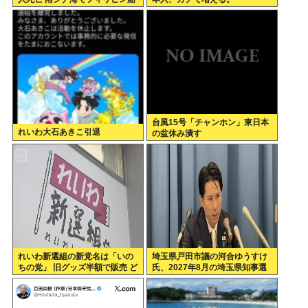
を追跡中、公表までに1年
197cm57kgの俺が背後5cmま
で接近してるのに急ぎもしない
件。
台風15号「チャンホン」東日本
れいわ大石あきこ引退
の盆休み潰す
れいわ新選組の新党名は「いの
埼玉県戸田市議の河合ゆうすけ
ちの党」 旧グッズ半額で販売 ど
氏、2027年8月の埼玉県知事選
うなる秘書給与疑惑
への立候補を表明