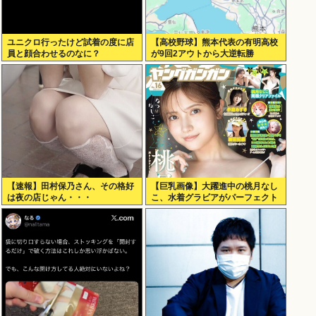
ユニクロ行ったけど試着の度に店
【高校野球】熊本代表の有明高校
員と顔合わせるのなに？
が9回2アウトから大逆転勝
利！！！感動をありがとう
【速報】田村保乃さん、その格好
【巨乳画像】大躍進中の桃月なし
は夜の店じゃん・・・
こ、水着グラビアがパーフェクト
ボディすぎるwww