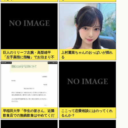
巨人のリリーフ左腕・高梨雄平
上村麗菜ちゃんのおっぱいが揺れ
「左手薬指に指輪」でお泊まり不
る
倫愛
早稲田大学「学生の皆さん、近隣
ここって恋愛相談にはのってくれ
飲食店での無銭飲食はやめてくだ
るんか？
さい」