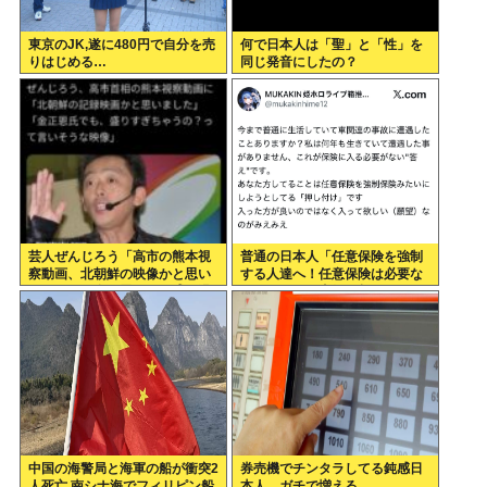
東京のJK,遂に480円で自分を売
何で日本人は「聖」と「性」を
りはじめる…
同じ発音にしたの？
芸人ぜんじろう「高市の熊本視
普通の日本人「任意保険を強制
察動画、北朝鮮の映像かと思い
する人達へ！任意保険は必要な
ましたわ！金正恩でも、盛り過
い。そもそも事故を起こしませ
ぎやろ！言いますよ！？」
ん」
中国の海警局と海軍の船が衝突2
券売機でチンタラしてる鈍感日
人死亡 南シナ海でフィリピン船
本人、ガチで増える。