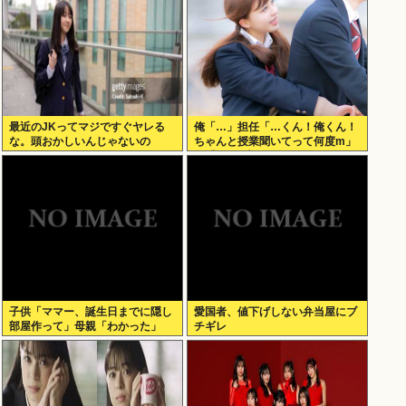
最近のJKってマジですぐヤレる
俺「…」担任「…くん！俺くん！
な。頭おかしいんじゃないの
ちゃんと授業聞いてって何度m」
俺「(───来るッ！)」
子供「ママー、誕生日までに隠し
愛国者、値下げしない弁当屋にブ
部屋作って」母親「わかった」
チギレ