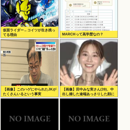
仮面ライダー←コイツが生き残っ
MARCHって高学歴なの？
てる理由
【画像】このハゲにやられたJKが
【画像】田中みな実さん(39)、中
たくさんいるという事実
出し婚した途端あっさりした顔に
なる