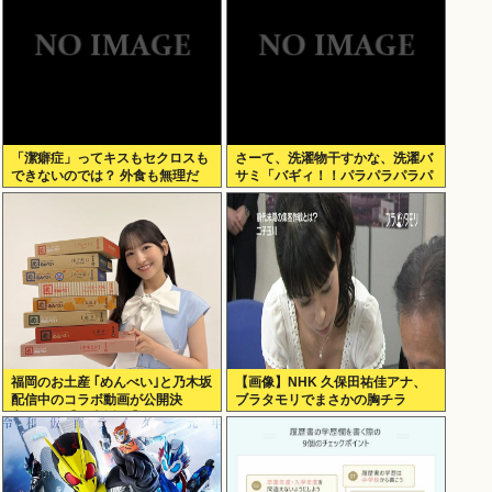
「潔癖症」ってキスもセクロスも
さーて、洗濯物干すかな、洗濯バ
できないのでは？ 外食も無理だ
サミ「バギィ！！パラパラパラパ
ろ。
ラ」
福岡のお土産 ｢めんべい｣と乃木坂
【画像】NHK 久保田祐佳アナ、
配信中のコラボ動画が公開決
ブラタモリでまさかの胸チラ
定！！！【乃木坂46】