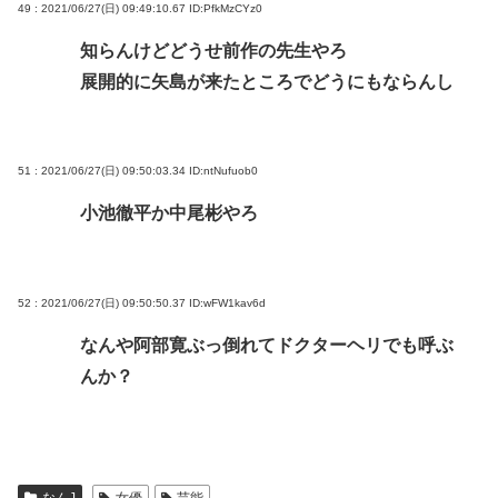
49 : 2021/06/27(日) 09:49:10.67
ID:PfkMzCYz0
知らんけどどうせ前作の先生やろ
展開的に矢島が来たところでどうにもならんし
51 : 2021/06/27(日) 09:50:03.34
ID:ntNufuob0
小池徹平か中尾彬やろ
52 : 2021/06/27(日) 09:50:50.37
ID:wFW1kav6d
なんや阿部寛ぶっ倒れてドクターヘリでも呼ぶ
んか？
なんJ
女優
芸能