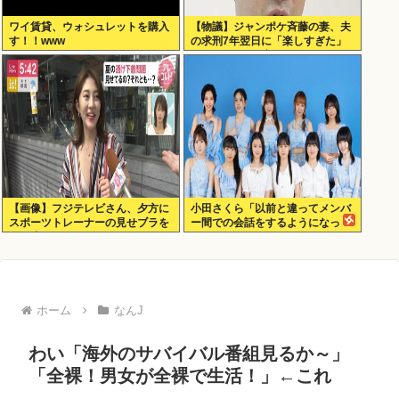
ワイ賃貸、ウォシュレットを購入
【物議】ジャンポケ斉藤の妻、夫
す！！www
の求刑7年翌日に「楽しすぎた」
とInstagram更新
【画像】フジテレビさん、夕方に
小田さくら「以前と違ってメンバ
スポーツトレーナーの見せブラを
ー間での会話をするようになっ
モロ流し
た」
ホーム
なんJ
わい「海外のサバイバル番組見るか～」
「全裸！男女が全裸で生活！」←これ