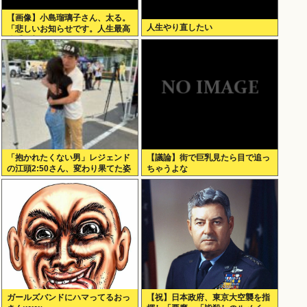
【画像】小島瑠璃子さん、太る。
人生やり直したい
「悲しいお知らせです。人生最高
体重更新しました！デニムがきつ
いw」
「抱かれたくない男」レジェンド
【議論】街で巨乳見たら目で追っ
の江頭2:50さん、変わり果てた姿
ちゃうよな
で発見される
ガールズバンドにハマってるおっ
【祝】日本政府、東京大空襲を指