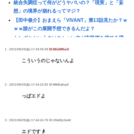
統合失調症って何がどうヤバいの？「現実」と「妄
想」の境界が崩れるってマジ？
【田中俊介】おまえら「VIVANT」第13話見たか？ｗ
ｗｗ誰がこの展開予想できるんだよ？
トンボとかいうクソキショい虫が市民権を得てる理
由w
1 : 2021/06/25(金) 17:43:59.09
ID:N8uNfRuc0
性行為の同意のお勉強漫画が192.1万バズ！！！お前
こういうのじゃないんよ
らもこれで勉強しよう！安倍晋三
パ 「高市に野次を飛ばす理由？ 貴様はゴキブリが出
たら新聞紙で叩かないのか？」
2 : 2021/06/25(金) 17:44:22.82
ID:M9tEq6cp0
高市早苗総理、視察時間が10秒未満www
っぱエドよ
【悲報】アメリカの新生姜、1万5000円www
中年層が「ちいかわ」にハマる理由www
令和の貝殻ビキニ、下品すぎる
3 : 2021/06/25(金) 17:44:24.76
ID:1Rs8QcGeM
買ってきてほしい「福島土産（お菓子）」ランキン
エドです👴