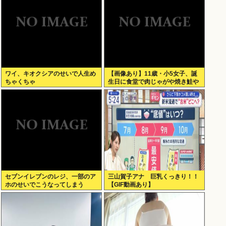
ワイ、キオクシアのせいで人生め
【画像あり】11歳・小5女子、誕
ちゃくちゃ
生日に食堂で肉じゃがや焼き鮭や
玉子焼きなど一品料理をオジサン
みたいに食べる
セブンイレブンのレジ、一部のア
三山賀子アナ 巨乳くっきり！！
ホのせいでこうなってしまう
【GIF動画あり】