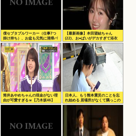
僕セプタプルワーカー（仕事7つ
【最新画像】本田望結ちゃん
掛け持ち）、お盆も元気に清掃バ
(22)、お●ぱいがデカすぎて浴衣
イト！
が…
筒井あやめちゃんの現金がない理
日本人、もう熊本震災のことを忘
由が可愛すぎるｗ【乃木坂46】
れ始める 居場所がなくて隅っこの
方でゲームするポニーテルの女子
小学生もいるんだぞ！！