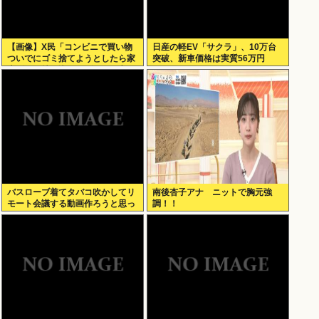
【画像】X民「コンビニで買い物
日産の軽EV「サクラ」、10万台
ついでにゴミ捨てようとしたら家
突破、新車価格は実質56万円
庭ゴミの持ち込みはダメって言わ
れた」
バスローブ着てタバコ吹かしてリ
南後杏子アナ ニットで胸元強
モート会議する動画作ろうと思っ
調！！
てるんだが