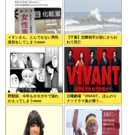
イオンさん、とんでもない男性
【千葉】交際相手が波にさらわ
差別をしてしまうwww
れて死亡
野獣邸、今年もホモガキで溢れ
日曜劇場「VIVANT」 ほんのり
かえってしまうwww
クソドラマ臭が漂う…