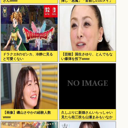
さんwww
揮し「悪魔」「皆殺しのルメイ」
の渾名を持つカーチス・ルメイ米
国空軍大将に勲一等旭日大綬章を
授与
ドラクエ8のゼシカ、冷静に見る
【芸能】国生さゆり、とんでもな
と可愛くない
い爆弾を投下www
【画像】磯山さやかの経験人数
久しぶりに新婚さんいらっしゃい
www
見たら桂三枝も山瀬まみもいなか
った