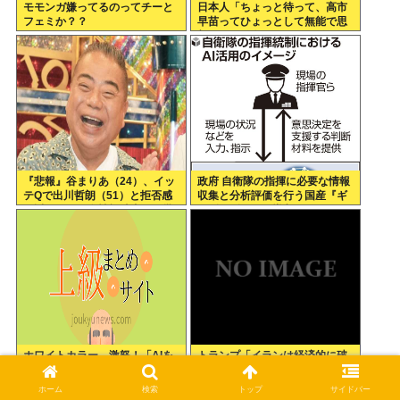
モモンガ嫌ってるのってチーと
日本人「ちょっと待って、高市
フェミか？？
早苗ってひょっとして無能で思
想もやばい女…？」 これ俺らの
声はなんで届かなかったのかな
『悲報』谷まりあ（24）、イッ
政府 自衛隊の指揮に必要な情報
テQで出川哲朗（51）と拒否感
収集と分析評価を行う国産『ギ
が近すぎると女性視聴者から批
ョギョギョAI』導入へ
判殺到…！！
ホワイトカラー、激怒！「AIを
トランプ「イランは経済的に破
使って我々知的労働者から搾取
綻しているからアメリカの勝
するのを止めろォォオオ
利」ゴールポストが大移動
ホーム
検索
トップ
サイドバー
オ！！！」