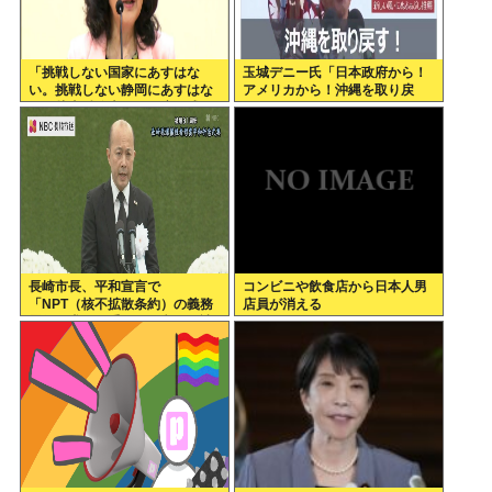
「挑戦しない国家にあすはな
玉城デニー氏「日本政府から！
い。挑戦しない静岡にあすはな
アメリカから！沖縄を取り戻
い」片山財務大臣が政府の成長
す！」
戦略など講演=静岡市葵区
長崎市長、平和宣言で
コンビニや飲食店から日本人男
「NPT（核不拡散条約）の義務
店員が消える
履行を求める重要な一文」を読
み飛ばす痛恨のミス