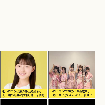
初ハロコン出演の杉山結菜ちゃ
ハロ！コン2026の「革命道中」
ん、鋼の心臓のお知らせ「今回も
「最上級にかわいいの！」普通に
緊張してません」
好評wwwww