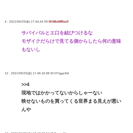
グ！ 2位は「ままどおる（三万石）」、1位は？
山の日、海の日ってあるけどみんなは「山」と
「海」 どっちが好きなの？
4 : 2021/06/25(金) 17:44:44.59
ID:N8uNfRuc0
サバイバルとエ口を結びつけるな
Powered by livedoor 相互RSS
モザイクだらけで見てる側からしたら何の意味
もないし
12 : 2021/06/25(金) 17:46:18.88
ID:VI7ggaXld
>>4
現地ではかかってないからしゃーない
映せないものを買ってくる世界まる見えが悪い
んや