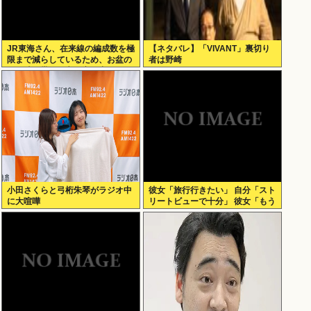
JR東海さん、在来線の編成数を極
【ネタバレ】「VIVANT」裏切り
限まで減らしているため、お盆の
者は野崎
この時間帯でも立ち客が出てしま
う
小田さくらと弓桁朱琴がラジオ中
彼女「旅行行きたい」 自分「スト
に大喧嘩
リートビューで十分」 彼女「もう
いい （ドドンガドン」 これ俺が
悪いの？