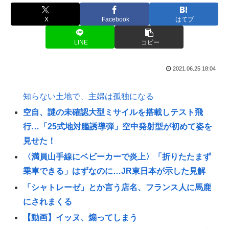
X
Facebook
はてブ
LINE
コピー
2021.06.25 18:04
知らない土地で、主婦は孤独になる
空自、謎の未確認大型ミサイルを搭載しテスト飛
行…「25式地対艦誘導弾」空中発射型が初めて姿を
見せた！
〈満員山手線にベビーカーで炎上〉「折りたたまず
乗車できる」はずなのに…JR東日本が示した見解
「シャトレーゼ」とか言う店名、フランス人に馬鹿
にされまくる
【動画】イッヌ、煽ってしまう