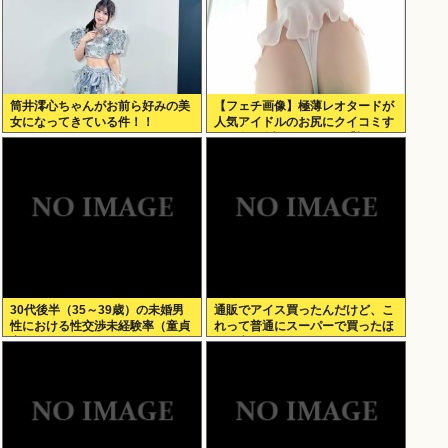
筒井澪心ちゃんがお前ら好みの美
【フェチ画像】極薄レオタードが
女になってきている件！！
人気アイドルのお尻にクイコミす
ぎて危険 透け×尻フェチ【松岡里
英】
30代後半（35～39歳）の未婚男
通販でアイス買ったんだけど、こ
性における性交渉未経験率（童貞
れって普通にスーパーで買ったほ
率）が約26%（4人に1人）
うが安くないか？