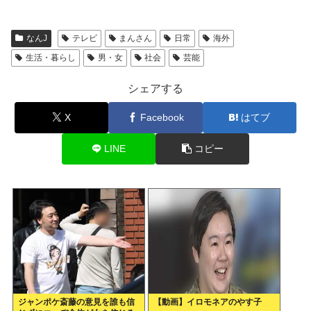
なんJ
テレビ
まんさん
日常
海外
生活・暮らし
男・女
社会
芸能
シェアする
X
Facebook
はてブ
LINE
コピー
ジャンポケ斎藤の意見を誰も信
【動画】イロモネアのやす子