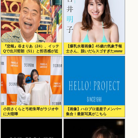
『悲報』谷まりあ（24）、イッテ
【爆乳水着画像】45歳の気象予報
Qで出川哲朗（51）と拒否感が近
士さん、脱いだらスゴすぎたwww
すぎると女性視聴者から批判殺
吉井明子、「週プレ」の初グラビ
到…！！
アが超大ヒットにつき再登
場！！！
小田さくらと弓桁朱琴がラジオ中
【画像】ハロプロ道産子メンバー
に大喧嘩
集合！最新写真がこちら