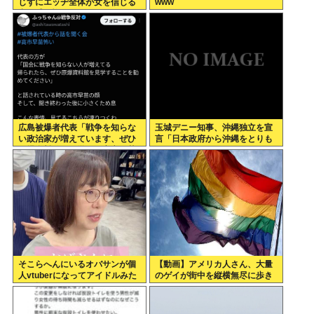
じずにエッヂ全体が女を信じる
www
空気感、怖すぎる
広島被爆者代表「戦争を知らな
玉城デニー知事、沖縄独立を宣
い政治家が増えています、ぜひ
言「日本政府から沖縄をとりも
原爆資料館に見学へ」高市早苗
ろす！！」
「はぁ…(ため息)」ジロッ
そこらへんにいるオバサンが個
【動画】アメリカ人さん、大量
人vtuberになってアイドルみた
のゲイが街中を縦横無尽に歩き
いに扱わてるのヤバない？
回る