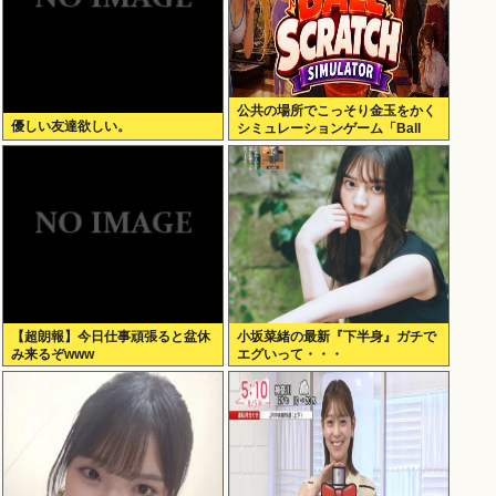
公共の場所でこっそり金玉をかく
優しい友達欲しい。
シミュレーションゲーム「Ball
Scratch Simulator」がSteamで
発表される
【超朗報】今日仕事頑張ると盆休
小坂菜緒の最新『下半身』ガチで
み来るぞwww
エグいって・・・