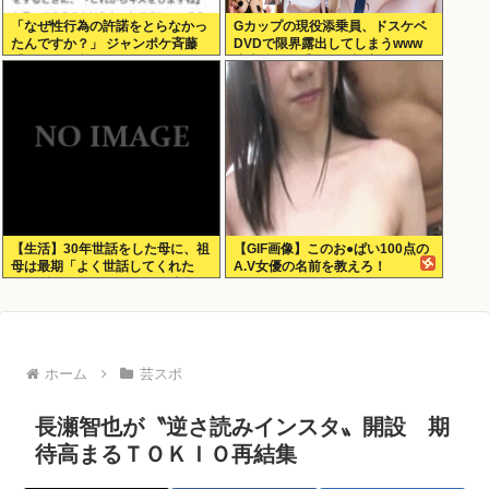
「なぜ性行為の許諾をとらなかっ
Gカップの現役添乗員、ドスケベ
たんですか？」 ジャンポケ斉藤
DVDで限界露出してしまうwww
「なぜとる必要があるんで
小山玲奈、手ぶらや極小ビキニで
す？！」
大放出！！新作「聖なる山」の動
画＆画像まとめ！
【生活】30年世話をした母に、祖
【GIF画像】このお●ぱい100点の
母は最期「よく世話してくれた
A.V女優の名前を教えろ！
ね。ずっと嫌いだったのが残念だ
よ」と言って死んだ
ホーム
芸スポ
長瀬智也が〝逆さ読みインスタ〟開設 期
待高まるＴＯＫＩＯ再結集