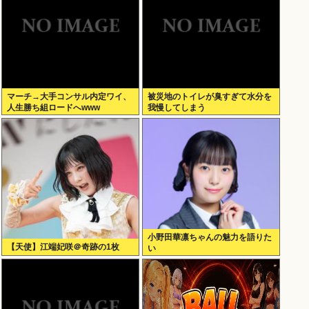
マーチ→大手コンサル内定ワイ、
被災地のトイレが臭すぎて水分を
人生勝ち組ロードへwww
我慢してしまう
小野田華凛ちゃんの魅力を語りた
【天使】江端妃咲＠奇跡の1枚
い