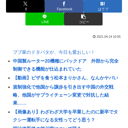
X
Facebook
はてブ
LINE
コピー
2021.04.14 10:55
ブブ家のドタバタが、今日も愛おしい！
中国製ルーター20機種にバックドア 外部から完全
制御できる機能が仕込まれていた
【動画】ピザを食う松本まりかさん、なんかヤバい
規制強化で他国から譲歩を引き出す中国の外交戦
略、他国がサプライチェーン変更で対抗した結
果……
【画像あり】わざわざ大学を卒業したのに新卒でタ
クシー運転手になる女性ってどう思う？