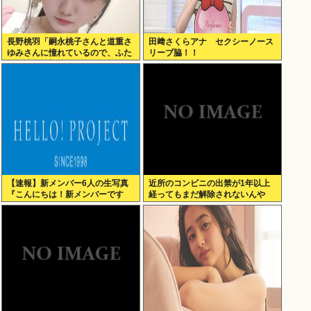
長野桃羽「嗣永桃子さんと道重さ
田﨑さくらアナ セクシーノース
ゆみさんに憧れているので、ふた
リーブ脇！！
りの憧れの部分をぎゅっと集めた
存在になり
【速報】新メンバー6人の生写真
近所のコンビニの出禁が1年以上
『こんにちは！新メンバーです
経ってもまだ解除されないんや
☆』
が…