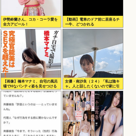
伊勢鈴蘭さん、コカ・コーラ愛を
【動画】電車のドア前に居座るチ
全力アピール！
ー牛、どつかれる
【画像】橋本マナミ、自宅の風呂
女優・南沙良（２４）「私は陰キ
場でHなパンティ姿を見せつける
ャ。人と話したくないので家に引
きこもってPCでアニメを観てい
たい」