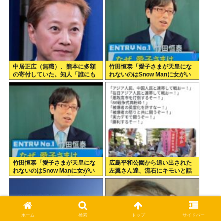
んまり観ない
中居正広（無職）、熊本に多額
竹田恒泰「愛子さまが天皇にな
の寄付していた。知人「誰にも
れないのはSnow Manに女がい
知られなくてもいい、と公表し
ないのと同じ」 民「養子案は
てない」
Snow Manに竹田恒泰が入るよ
うなもの」
竹田恒泰「愛子さまが天皇にな
広島平和公園から追い出された
れないのはSnow Manに女がい
左翼さん達、流石にキモいと話
ないのと同じ」X民「養子案は
題に
Snow Manに竹田恒泰が入るよ
うなもの」
ホーム
検索
トップ
サイドバー