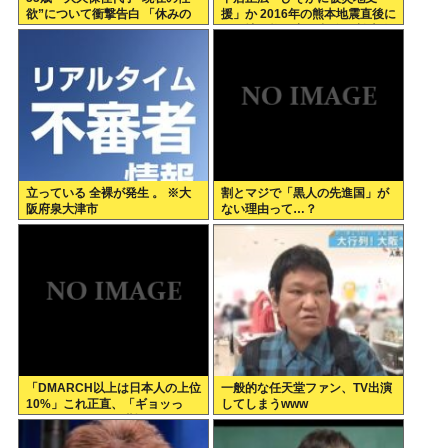
欲”について衝撃告白 「休みの
援」か 2016年の熊本地震直後に
日とかそうだね、だいたい…」
は現地で炊き出し 親友・松本人
志の闘病に心を痛め、頻繁に連
絡も
立っている 全裸が発生 。 ※大
割とマジで「黒人の先進国」が
阪府泉大津市
ない理由って…？
「DMARCH以上は日本人の上位
一般的な任天堂ファン、TV出演
10%」これ正直、「ギョッっ
してしまうwww
と」するよなあ…職場でも
MARCH同以下の低学歴とかあ