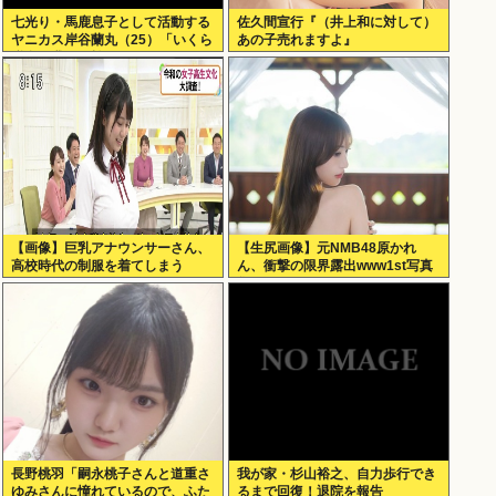
七光り・馬鹿息子として活動する
佐久間宣行『（井上和に対して）
ヤニカス岸谷蘭丸（25）「いくら
あの子売れますよ』
税金を我々が払ってるんだと」
【画像】巨乳アナウンサーさん、
【生尻画像】元NMB48原かれ
高校時代の制服を着てしまう
ん、衝撃の限界露出www1st写真
集でパールTバックのランジェリ
ー姿を解禁！！！
長野桃羽「嗣永桃子さんと道重さ
我が家・杉山裕之、自力歩行でき
ゆみさんに憧れているので、ふた
るまで回復！退院を報告