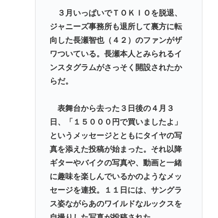
３月いっぱいでＴＯＫＩＯを脱退、
【高市】 糖尿病内科クリニック、待合室に『ドカ食
ジャニーズ事務所も退所して裏方に転
いダイスキ！もちづきさん』を置いてしまい炎上
向した長瀬智也（４２）のファンがザ
「盆踊り」に「うるせぇ」と苦情がある為使える公
ワついている。長瀬本人とみられるイ
園が半減 取材ではうるさいと答える住民はおらず こ
ンスタグラムがさっそく開設されたか
どおじみたいのが電話してんだろな
らだ。
Powered by livedoor 相互RSS
表舞台から去った３日後の４月３
日、「１５０００円で買いましたよ」
というメッセージとともにタイヤの写
真を添えた投稿が始まった。それ以降
ギターやバイクの写真や、動画と一緒
に趣味を楽しんでいるかのようなメッ
セージを連投。１１日には、サングラ
ス姿ながらあのワイルドなルックスを
自撮りした写真が投稿された。