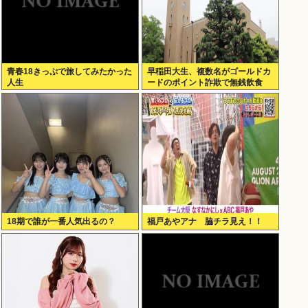
青春18きっぷで旅してみたかった
早稲田大生、複数名がゴールドカ
人生
ードのポイント詐欺で無銭飲食
18期で誰が一番人気出るの？
福戸あやアナ 脇チラ見え！！