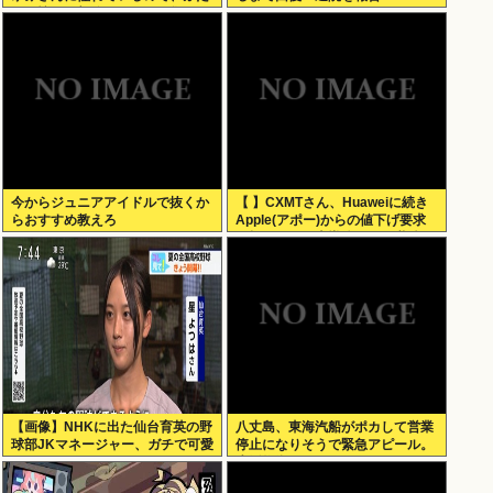
りの憧れの部分をぎゅっと集めた
存在になりたいです！」
今からジュニアアイドルで抜くか
【 】CXMTさん、Huaweiに続き
らおすすめ教えろ
Apple(アポー)からの値下げ要求
も拒否！！！半導体バボー継続
へ！！！
【画像】NHKに出た仙台育英の野
八丈島、東海汽船がポカして営業
球部JKマネージャー、ガチで可愛
停止になりそうで緊急アピール。
いぞ
生活物資が届かなくなるかも。ア
シタバ以外に食うものがねえ