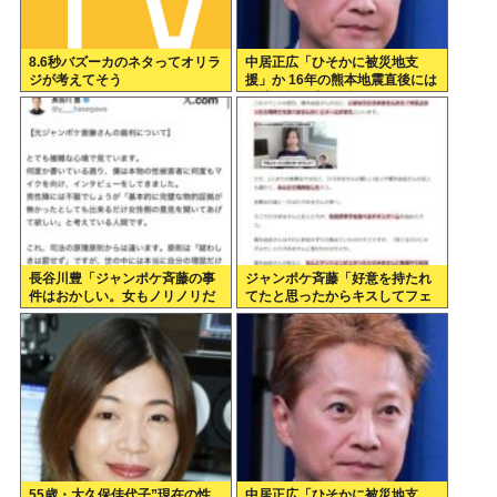
8.6秒バズーカのネタってオリラ
中居正広「ひそかに被災地支
ジが考えてそう
援」か 16年の熊本地震直後には
現地で炊き出し “誰にも知られ
なくて良い”と、強まる福祉活動
への思い
長谷川豊「ジャンポケ斉藤の事
ジャンポケ斉藤「好意を持たれ
件はおかしい。女もノリノリだ
てたと思ったからキスしてフェ
った冤罪だろ」
ラさせただけ」これセーフで
は？
55歳・大久保佳代子”現在の性
中居正広「ひそかに被災地支