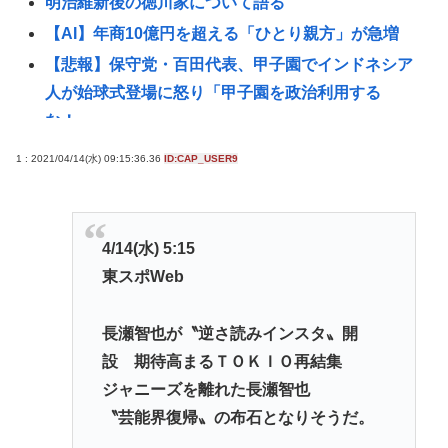
明治維新後の徳川家について語る
【AI】年商10億円を超える「ひとり親方」が急増
【悲報】保守党・百田代表、甲子園でインドネシア
人が始球式登場に怒り「甲子園を政治利用する
な！」
タイ人12歳少女を60人の日本人にレ●プさせたおっさ
1 : 2021/04/14(水) 09:15:36.36
ID:CAP_USER9
ん、求刑6年。レ●プ犯60人は野放し
高橋名人「左手のバネを取るために手術をします」
【悲報】高市、非核三原則を今後も堅持していくの
4/14(水) 5:15
表現削除www
東スポWeb
【悲報】大卒公務員40歳年収700万ワイ、咽び泣く…
【🧟】「ゾンビたばこ売人」と肩組みショット「小
長瀬智也が〝逆さ読みインスタ〟開
園海斗」に注がれる”厳しい視線” 「レギュラー剥奪
設 期待高まるＴＯＫＩＯ再結集
も選択肢のひとつに」
ジャニーズを離れた長瀬智也
〝芸能界復帰〟の布石となりそうだ。
とんこつらーめんが全く流行らない理由ってなんや
ろな？