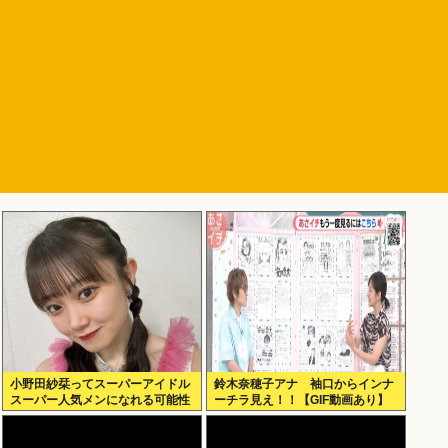
小野田紗栞ってスーパーアイドル
鈴木奈穂子アナ 袖口からインナ
スーパー人気メンになれる可能性
ーチラ見え！！【GIF動画あり】
あったよな？