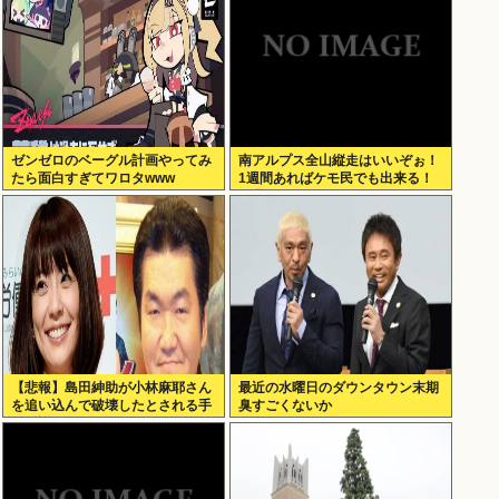
ゼンゼロのベーグル計画やってみ
南アルプス全山縦走はいいぞぉ！
たら面白すぎてワロタwww
1週間あればケモ民でも出来る！
お盆休みにやってみなイカ？
【悲報】島田紳助が小林麻耶さん
最近の水曜日のダウンタウン末期
を追い込んで破壊したとされる手
臭すごくないか
口の詳細が明らかに･･････！！