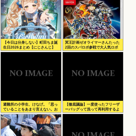
【今日は分身しない】町田ちま誕
冥王計画ゼオライマーさんたった
生日2026まとめ【にじさんじ】
2回のスパロボ参戦で大人気ロボ
作品にwww
避難所の小学生、けなげ。「思っ
【徹底議論】一度使ったフリーザ
ていることをあまり言えない。お
ーバッグって洗って再利用するよ
母さんに迷惑かけるから」
な？