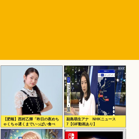
【肥報】西村乙輝「昨日の夜めち
副島萌生アナ NHKニュース
ゃくちゃ遅くまでいっぱい食べ
7【GIF動画あり】
た。今日もいっぱい食べてやる」