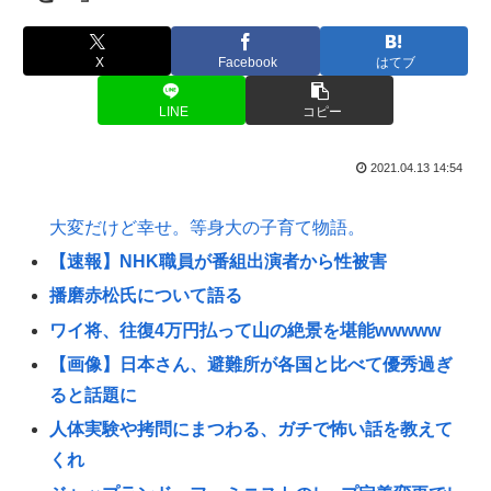
X
Facebook
はてブ
LINE
コピー
2021.04.13 14:54
大変だけど幸せ。等身大の子育て物語。
【速報】NHK職員が番組出演者から性被害
播磨赤松氏について語る
ワイ将、往復4万円払って山の絶景を堪能wwwww
【画像】日本さん、避難所が各国と比べて優秀過ぎ
ると話題に
人体実験や拷問にまつわる、ガチで怖い話を教えて
くれ