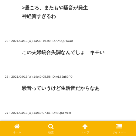
>昼ごろ、またもや騒音が発生
神経質すぎるわ
22 : 2021/04/13(火) 14:39:19.90
ID:An9Q0Tw40
この夫婦統合失調なんでしょ キモい
26 : 2021/04/13(火) 14:40:05.58
ID:mL8Jq89P0
騒音っていうけど生活音だからなあ
27 : 2021/04/13(火) 14:40:07.61
ID:tBQNPv1l0
祖母を大事にしているならコロナ感染拡大して
る時期に東京から何度も帰省しない
ホーム
検索
トップ
サイドバー