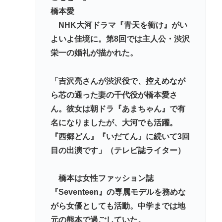
橋本愛
VIP過疎った理由、作曲ゲェジ説
NHK大河ドラマ『青天を衝け』がい
ゴールデンレトリバーとかいう犬、欠点が存在しな
よいよ佳境に。第8回では主人公・渋沢
い
栄一の婚礼が描かれた。
Powered by livedoor 相互RSS
「吉沢亮さんが渋沢役で、控えめなが
ら芯の通った妻の千代役が橋本愛さ
ん。彼女は朝ドラ『あまちゃん』で有
名になりましたが、大河でも活躍。
『西郷どん』『いだてん』に続いて3回
目の出演です」（テレビ誌ライター）
橋本は女性ファッション誌
『Seventeen』の専属モデルを務めな
がら女優としても活動。中学までは地
元の熊本で過ごしていた。