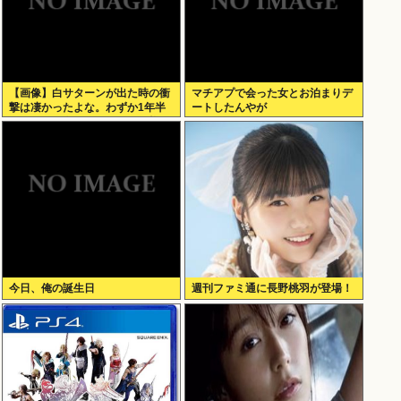
【画像】白サターンが出た時の衝
マチアプで会った女とお泊まりデ
撃は凄かったよな。わずか1年半
ートしたんやが
でここまで白くなって更に価格が
2万円とか進化が凄かった
今日、俺の誕生日
週刊ファミ通に長野桃羽が登場！