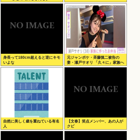
身長って180cm超えると逆にキモ
元ジャンポケ・斉藤慎二被告の
いよな
妻・瀬戸サオリ 「久々に」家族へ
のお弁当作り再開
自然に美しく歳を重ねている有名
【文春】笑点メンバー、あの人が
人
クビ