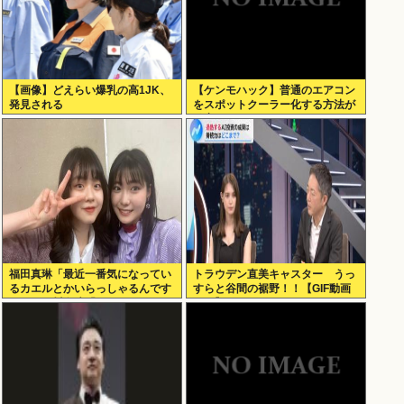
【画像】どえらい爆乳の高1JK、
【ケンモハック】普通のエアコン
発見される
をスポットクーラー化する方法が
発案される
福田真琳「最近一番気になってい
トラウデン直美キャスター うっ
るカエルとかいらっしゃるんです
すらと谷間の裾野！！【GIF動画
か？」 川名凜「それがいるんで
あり】
すよ」