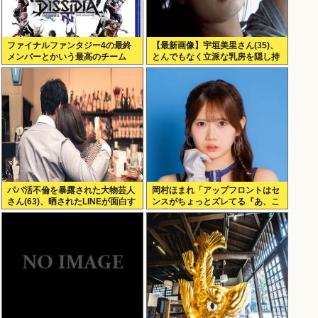
ファイナルファンタジー4の最終
【最新画像】宇垣美里さん(35)、
メンバーとかいう最高のチーム
とんでもなく立派な乳房を隠し持
っていた！
パパ活不倫を暴露された大物芸人
岡村ほまれ「アップフロントはセ
さん(63)、晒されたLINEが面白す
ンスがちょっとズレてる『あ、こ
ぎるwww(画像ｱﾘ)
れ選ぶんだぁ』みたいな。悪口で
はなく斬新って意味」