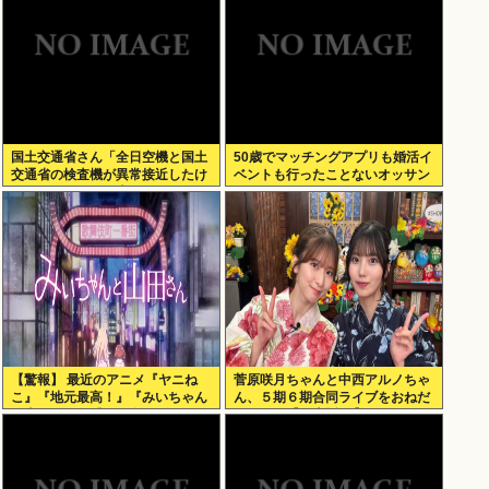
国土交通省さん「全日空機と国土
50歳でマッチングアプリも婚活イ
交通省の検査機が異常接近したけ
ベントも行ったことないオッサン
ど”ニアミス”には当たらない(ニチ
だが
ャァ」
【驚報】 最近のアニメ『ヤニね
菅原咲月ちゃんと中西アルノちゃ
こ』『地元最高！』『みいちゃん
ん、５期６期合同ライブをおねだ
と山田さん』『ドカ食いダイス
り！！！【乃木坂46】
キ！ もちづきさん』