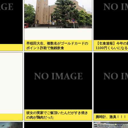
早稲田大生、複数名がゴールドカードの
【乞食速報】今年の新
ポイント詐欺で無銭飲食
1100円くらいになる
彼女の実家でご飯頂いたんだがすき焼き
腕時計、激臭！！！
の肉が鶏肉だった