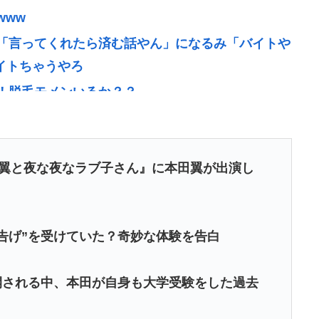
www
「言ってくれたら済む話やん」になるみ「バイトや
バイトちゃうやろ
！脱毛モメンいるか？？
6すコロスコロスコロス…」←こいつの過去
で景気回復していた‥‥
本当です。信じて下さい」 ←何でこの主張が通らな
本田翼と夜な夜なラブ子さん』に本田翼が出演し
落ち着け」医師「キャー地震よー！」(;ﾟんﾟ)
告げ”を受けていた？奇妙な体験を告白
全て廃止へ「公務員が海外で遊ぶためにあ
開される中、本田が自身も大学受験をした過去
ビる漫画「ながされて藍蘭島」「咲」「らき☆す