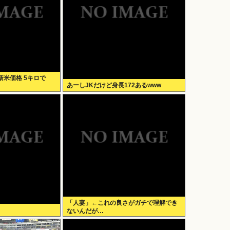
米価格 5キロで
あーしJKだけど身長172あるwww
「人妻」←これの良さがガチで理解でき
ないんだが…