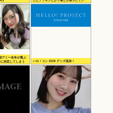
6】
だとナプキンとか下着とか取りにくい
の！！」
領アミー谷本が選ぶ
ハロ！コン 2026 グッズ追加！
いに決定してしまう