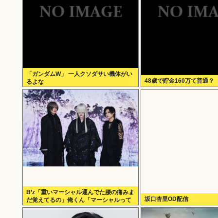
「ガンダムW」 一人クソダサい機体がい
48歳で貯金160万て普通？
るよな
B’z「重いマーシャル運んでた腰の痛みま
坂口杏里OD配信
だ覚えてるの」俺くん「マーシャルって
何？ 」