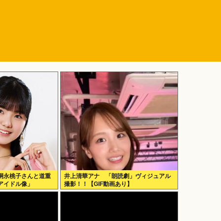
嗣永桃子さんと道重
井上清華アナ 「朗読劇」ヴィジュアル
アイドル像」
撮影！！【GIF動画あり】