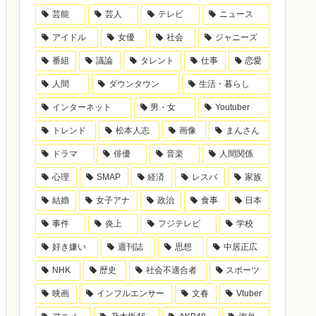
芸能
芸人
テレビ
ニュース
アイドル
女優
社会
ジャニーズ
番組
議論
タレント
仕事
恋愛
人間
ダウンタウン
生活・暮らし
インターネット
男・女
Youtuber
トレンド
松本人志
画像
まんさん
ドラマ
俳優
音楽
人間関係
心理
SMAP
経済
レスバ
家族
結婚
女子アナ
政治
食事
日本
事件
炎上
フジテレビ
学校
好き嫌い
週刊誌
思想
中居正広
NHK
歴史
社会不適合者
スポーツ
映画
インフルエンサー
文春
Vtuber