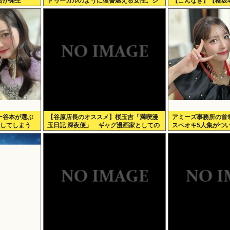
合が発生
ドゥーガルのように復讐燃える女性。ジ
【こんなぎ】【櫻坂4
ャンポケ斎藤2500万拒否
ー谷本が選ぶ
【谷原店長のオススメ】桜玉吉「満喫漫
アミーズ事務所の首
定してしまう
玉日記 深夜便」 ギャグ漫画家としての
スペオキ5人集がつ
苦悩経た中年の日常に共感