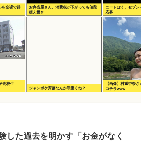
ルを全裸で徘
お弁当屋さん、消費税が下がっても値段
ニートぼく、セブン
据え置き
応募
子高校生
【画像】村重杏奈さん
ジャンポケ斉藤なんか罪重くね？
コチラwww
験した過去を明かす「お金がなく