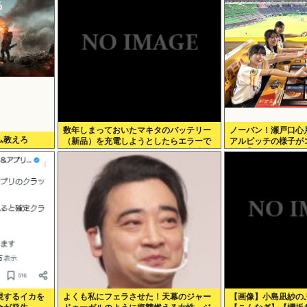
数年しまっておいたマキタのバッテリー
ノーバン！瀬戸口心
ム教えろ
（新品）を充電しようとしたらエラーで
アルピッチの様子が
充電できないんだが！復活させる方法教
坂46】
えろ
現するイカを
よくも私にフェラさせた！天幕のジャー
【画像】小島凪紗の