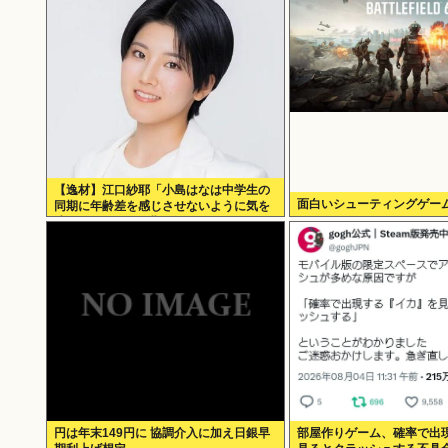
【逸材】江口紗耶「小島はなは中学生の
面白いシューティングゲー
同期に年齢差を感じさせないように気を
遣っているが、同期2人は気づ
円は年末149円に 協調介入に加え日銀早
部屋作りゲーム、確率で出