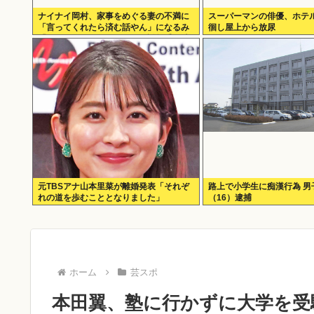
ナイナイ岡村、家事をめぐる妻の不満に
スーパーマンの俳優、ホテ
「言ってくれたら済む話やん」になるみ
徊し屋上から放尿
「バイトやったらクビやで」説教受け黙
り込む
元TBSアナ山本里菜が離婚発表「それぞ
路上で小学生に痴漢行為 男
れの道を歩むこととなりました」
（16）逮捕
ホーム
芸スポ
本田翼、塾に行かずに大学を受