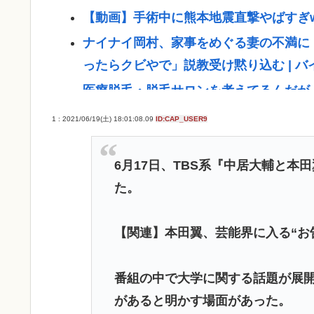
【動画】手術中に熊本地震直撃やばすぎ
ナイナイ岡村、家事をめぐる妻の不満に
ったらクビやで」説教受け黙り込む | 
医療脱毛・脱毛サロンを考えてるんだが
自民党「日本人56す56す56す56す5
1 : 2021/06/19(土) 18:01:08.09
ID:CAP_USER9
【戦後最長】日本、なんと74ヶ月連続
ジャンポケ斉藤「同意があったんです。
6月17日、TBS系『中居大輔と
いの？
た。
(ヽ´ん`)「手術が始まった…大丈夫大丈夫
【関連】本田翼、芸能界に入る“お
「！？」
【衝撃】兵庫県斎藤知事、海外事業所を
番組の中で大学に関する話題が展
る」・・・・・・・・・
があると明かす場面があった。
【驚愕】いまだに続いていると聞いてビ