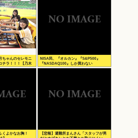
月ちゃんのセレモニ
NISA民、『オルカン』『S&P500』
コチラ！！！【乃木
『NASDAQ100』しか買わない
ふくよかなお胸！
【悲報】避難所まんさん「スタッフが男