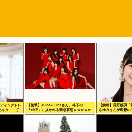
ェディングドレ
【衝撃】Juice=Juiceさん、格下の
【朗報】長野桃羽「
キタ───(ﾟ
『≠ME』に抜かれる緊急事態ｗｗｗｗｗ
さゆみさんが理想の
ｗｗｗｗｗｗｗ