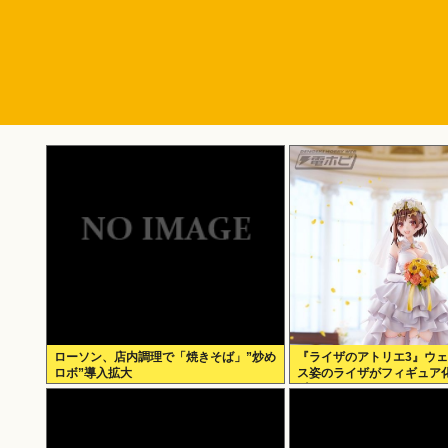
ローソン、店内調理で「焼きそば」”炒め
『ライザのアトリエ3』ウ
ロボ”導入拡大
ス姿のライザがフィギュア化
∀ﾟ)───!!!!!