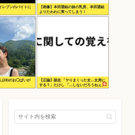
イレブンのバイトに
【画像】本田望結の妹の乳房、本田望結
よりたわわに実ってしまう！
(28)のお◯ぱいが
【正論】談志 「ヤりまくった女…女房に
する？」たけし 「…しないだろうねぇ、
やっぱ」