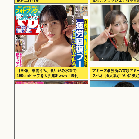
期利上げ想定
見るとクラッシュする不具
【画像】東雲うみ、食い込み水着で
アミーズ事務所の首領アミ
100cmヒップを大胆露出www「週刊
スペオキ5人集がついに決
SPA!」のグラビアオフショットが万バ
ズ！！！