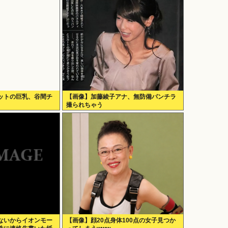
ットの巨乳、谷間チ
【画像】加藤綾子アナ、無防備パンチラ
撮られちゃう
ないからイオンモー
【画像】顔20点身体100点の女子見つか