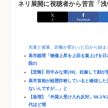
ネリ展開に視聴者から苦言「浅
X
Facebook
先輩と後輩、距離が変わった日から始ま
高市総理「物価上昇を上回る賃上げを日本
院の
【悲報】田中みな実(39)、妊娠して顔
高市首相が経歴詐称していると確信した
ないんですが…」と
【急増】「外国人受け入れ反対」56.3％
代ほど増