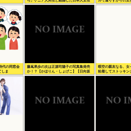
ろ」ケニア人男性と結婚した日本人女性
ルで通りすがりの女
（31）に”誹謗中傷”殺到
渡すよ
時代の同窓会
藤嶌果歩の次は正源司陽子の写真集発売
暇空の親友なる、女
てしま
か！？【かほりん・しょげこ】【日向坂
粘着してストッキン
46】
嫌儲卿として格を見