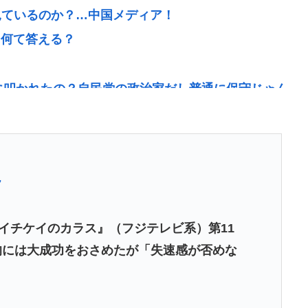
見ているのか？…中国メディア！
 何て答える？
に叩かれたの？自民党の政治家だし普通に保守じゃん
東九州新幹線』、ガチで検討するわ。ガチのマジ」
7
物状態だが､意識は正常で何かを思考していると判明
チで美味い日本の食べ物www
『イチケイのカラス』（フジテレビ系）第11
％減 高値で買い込んだ米が売れず「損切り祭り」開
的には大成功をおさめたが「失速感が否めな
あたりが最強www