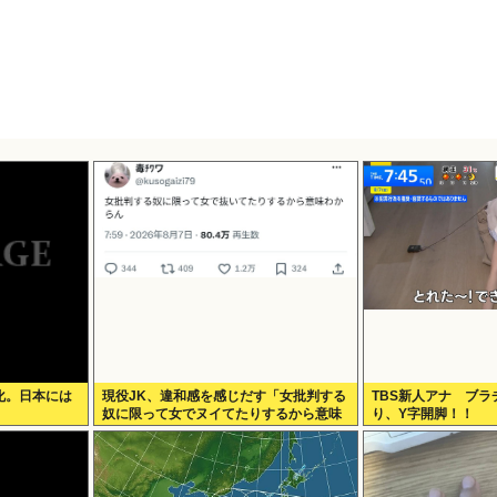
化。日本には
現役JK、違和感を感じだす「女批判する
TBS新人アナ ブ
」
奴に限って女でヌイてたりするから意味
り、Y字開脚！！
わからなくなってきた 」