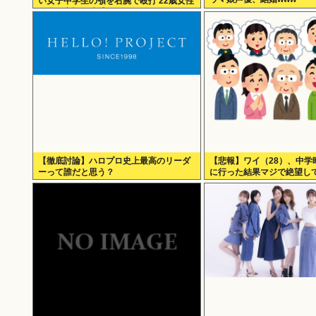
い女子中学生の顎を右腕で殴打 22歳女性
を暴行容疑で逮捕
【徹底討論】ハロプロ史上最高のリーダ
【悲報】ワイ（28）、中学
ーって誰だと思う？
に行った結果マジで絶望し
う・・・・・・理由がこち
ら・・・・・・