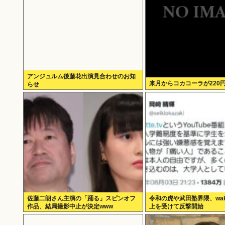
アンジュルム後藤花出演見合わせのお知
来月からコカコーラが220
らせ
佐藤二朗さん主演の「踊る」スピンオフ
令和の虎や武田塾界隈、waka
作品、結局撮影中止が決定www
上を受けて反撃開始