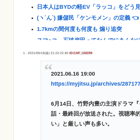
日本人はBYDの軽EV「ラッコ」をどう
(ヽ´ん`) 嫌儲民「ケンモメン」の定義 
1.7kmの間何度も何度も 煽り追突
スマ●コ、石破岸田ってなんでにあんな
ボロい安い車って最強じゃね？
1 : 2021/06/18(金) 21:22:22.80
ID:CAP_USER9
【朗報】 国交省「『四国新幹線』と『
グリーンコーラ？！
2021.06.16 19:00
https://myjitsu.jp/archives/28717
誤って脳幹を摘出された女性､重篤な植
【訃報】外国人さんにまだバレてないガ
6月14日、竹野内豊の主演ドラマ
【悲報】コメ卸大手さん、営業利益83
話・最終回が放送された。視聴率
幕へ
い」と厳しい声も多い。
【画像】男の一人暮らし部屋、結局この