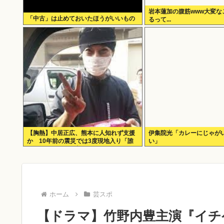
岩本蓮加の腹筋www大変な
「中古」は止めておいたほうがいいもの
るって...
【胸熱】中居正広、熊本に人知れず支援
伊集院光「カレーにじゃが
か 10年前の震災では3度現地入り「誰
い」
にも知られなくて良い」
ホーム
芸スポ
【ドラマ】竹野内豊主演『イチ