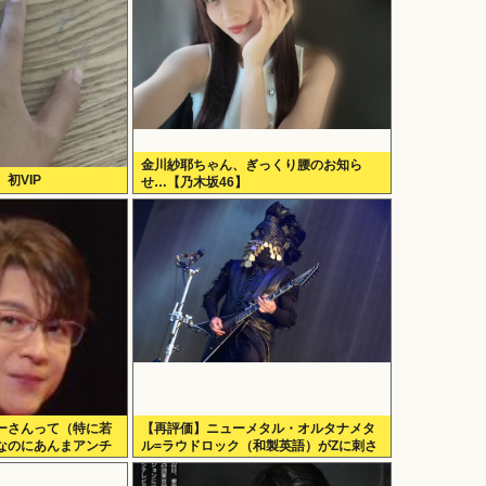
金川紗耶ちゃん、ぎっくり腰のお知ら
初VIP
せ…【乃木坂46】
ーさんって（特に若
【再評価】ニューメタル・オルタナメタ
なのにあんまアンチ
ル=ラウドロック（和製英語）がZに刺さ
ってるらしい。お前らがキッズの頃好き
だったバンドは何？