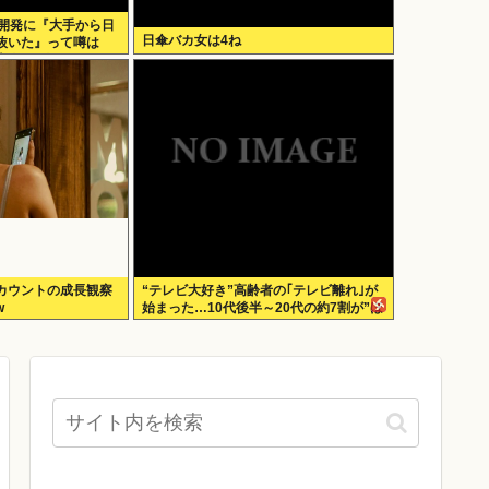
の開発に『大手から日
日傘バカ女は4ね
抜いた』って噂は
本人は0人です」
カウントの成長観察
“テレビ大好き”高齢者の｢テレビ離れ｣が
w
始まった…10代後半～20代の約7割が”ほ
ぼ見ない”