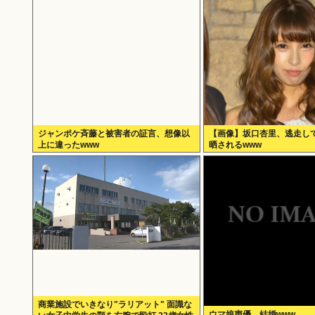
ジャンポケ斉藤と被害者の証言、想像以
【画像】坂口杏里、逃走し
上に違ったwww
晒されるwww
商業施設でいきなり"ラリアット" 面識な
ウマ娘声優、結婚www