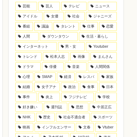
芸能
芸人
テレビ
ニュース
アイドル
女優
社会
ジャニーズ
番組
議論
タレント
仕事
恋愛
人間
ダウンタウン
生活・暮らし
インターネット
男・女
Youtuber
トレンド
松本人志
画像
まんさん
ドラマ
俳優
音楽
人間関係
心理
SMAP
経済
レスバ
家族
結婚
女子アナ
政治
食事
日本
事件
炎上
フジテレビ
学校
好き嫌い
週刊誌
思想
中居正広
NHK
歴史
社会不適合者
スポーツ
映画
インフルエンサー
文春
Vtuber