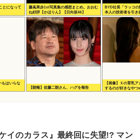
ことになって
藤嶌果歩1st写真集の感想まとめ。おおむ
BYD社長「ラッコ
ね好評【かほりん】【日向坂46】
本人の技術者を引き
嘘。開発チームに日
いもはいらな
【画像】Ｘの育乳ア
【朗報】佐藤二朗さん、ハグを報告
するのが好きなやつ
ケイのカラス』最終回に失望!? マン