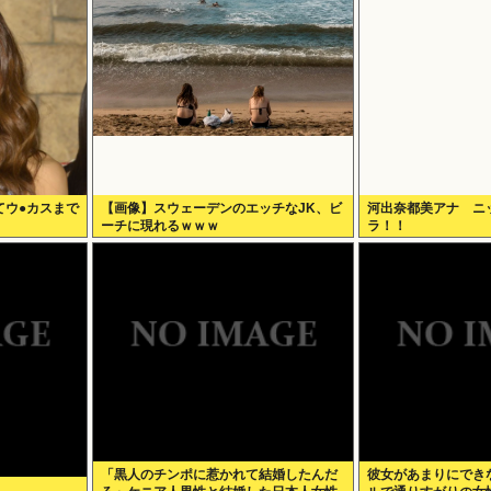
てウ●カスまで
【画像】スウェーデンのエッチなJK、ビ
河出奈都美アナ ニ
ーチに現れるｗｗｗ
ラ！！
「黒人のチンポに惹かれて結婚したんだ
彼女があまりにでき