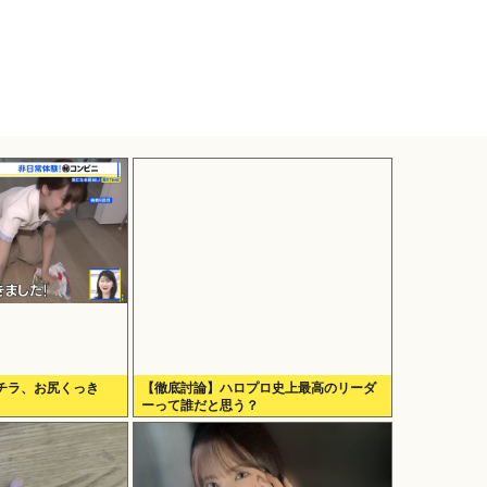
ラチラ、お尻くっき
【徹底討論】ハロプロ史上最高のリーダ
ーって誰だと思う？