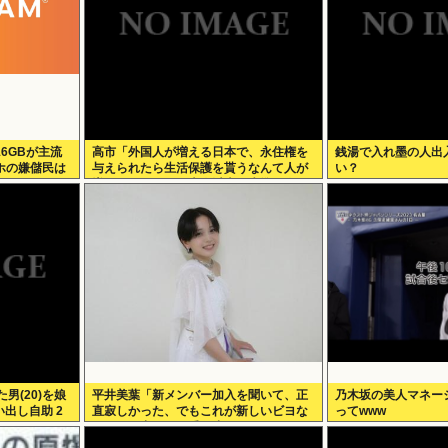
16GBが主流
高市「外国人が増える日本で、永住権を
銭湯で入れ墨の人出
ホの嫌儲民は
与えられたら生活保護を貰うなんて人が
い？
増えては困る。日本人以上の水準の人の
み許可します」
た男(20)を娘
平井美葉「新メンバー加入を聞いて、正
乃木坂の美人マネー
出し自助 2
直寂しかった、でもこれが新しいビヨな
ってwww
んだと、寂しさを受け止めるこ