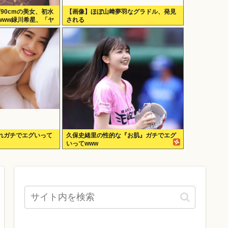
下90cmの美女、初水
【画像】ほぼ山﨑夢羽なグラドル、発見
www緑川希星、「ヤ
される
スタイルを初解
れガチでエグいって
久保史緒里の性的な『お肌』ガチでエグ
いってwww