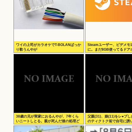
ワイの上司がカラオケでT-BOLANばっか
Steamユーザー、ビデメモ
り歌うんやが
に。まだ8GB使ってるドア
反省文書いてね。
38歳の兄が実家におるんやが、7年くら
父親(31)、娘(11)をレ●プし
いニートしとる。親が死んだ後の処理ど
のティクトク垢で自宅に誘い
うしよう
人とも逮捕