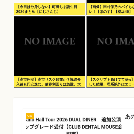
【今日は分身しない】町田ちま誕生日
【画像】田村保乃のパイも
2026まとめ【にじさんじ】
い！【ほのす】【櫻坂46】
【高市円安】高市リスク顕在か？協調介
【スクリプト負けてて草w
入後も円安進む。債券利回りは急騰。大
した結果、理系以外はエラ
丈夫なのか？
いた【ガチ】」について、
に話そうか
あ
VIP