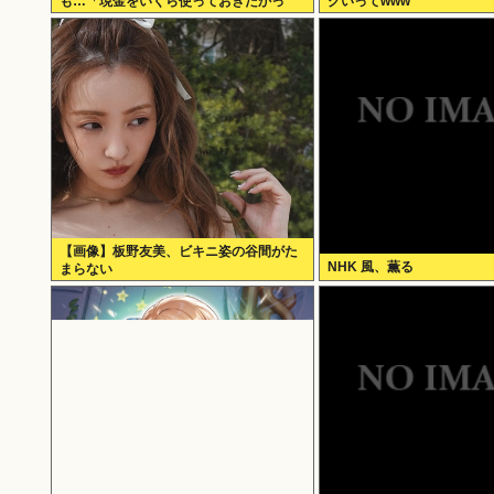
も…「現金をいくら使っておきたかっ
グいってwww
た？」にまさかの回答
【画像】板野友美、ビキニ姿の谷間がた
NHK 風、薫る
まらない