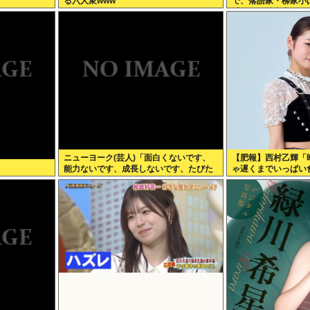
る六人衆www
で、落語家・柳家小
「暴行」被害告発
ニューヨーク(芸人)「面白くないです、
【肥報】西村乙輝「
能力ないです、成長しないです、たびた
ゃ遅くまでいっぱい
び炎上します」←それでもゴリ押される
ぱい食べてやる」
理由