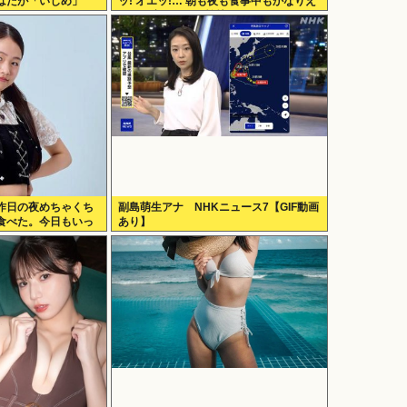
はだが「いじめ」
ッ! オエッ!… 朝も夜も食事中もかなりえ
づきの音がして不愉快な1日が始まりま
す…」
昨日の夜めちゃくち
副島萌生アナ NHKニュース7【GIF動画
食べた。今日もいっ
あり】