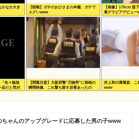
なかなか大き
【朗報】ガチのおひさまの本棚、ガチで
【画像】176cm 股
エグいwww
着グラビアデビュー
ンジャン」で圧倒的
放！！！
】「色々勉強
【閲覧注意】大阪府警“刃物男”に発砲の
井上和の薄着姿、こ
ー品だと気付
瞬間映像、これ撃ち殺す必要あったの
www
もっと具体的
か？
のちゃんのアップグレードに応募した男の子www