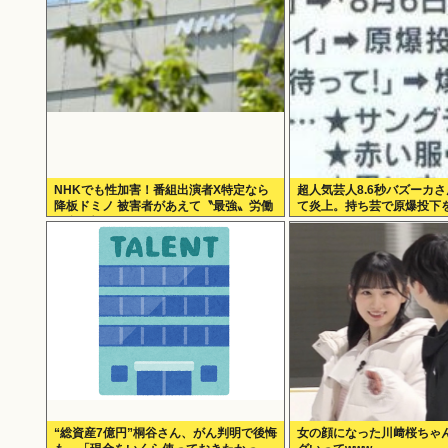
NHKでも性加害！番組出演者X特定なら
超人気芸人8.6秒バズーカ
降板ドミノ 被害者があえて〝最強〟労働
て炎上。持ち芸で原爆投下
組合を頼ったワケ
“総資産7億円”桐谷さん、がん判明で後悔
女の顔になった川﨑桜ちゃ