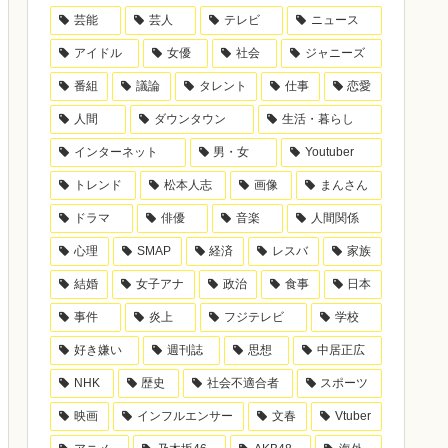
芸能
芸人
テレビ
ニュース
アイドル
女優
社会
ジャニーズ
番組
議論
タレント
仕事
恋愛
人間
ダウンタウン
生活・暮らし
インターネット
男・女
Youtuber
トレンド
松本人志
画像
まんさん
ドラマ
俳優
音楽
人間関係
心理
SMAP
経済
レスバ
家族
結婚
女子アナ
政治
食事
日本
事件
炎上
フジテレビ
学校
好き嫌い
週刊誌
思想
中居正広
NHK
歴史
社会不適合者
スポーツ
映画
インフルエンサー
文春
Vtuber