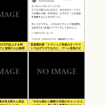
10万円以上する時
音楽愛好家「クラシック音楽のオーケス
後だと賃貸の人は無理
トラはガラガラなのに、ゲーム音楽のオ
ーケストラは満員…本当にイライラす
る」
清水良太郎さん死去
「今日も朝から隣家の旦那がオエッ! オエ