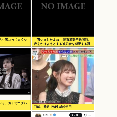
入り禁止って古くな
「言いましたよね 」高市避難所訪問時、
声をかけようとする被災者を威圧する謎
のハゲガードマンが発生
ジャ、ガチでエグい
TBS、番組でAI生成絵使用