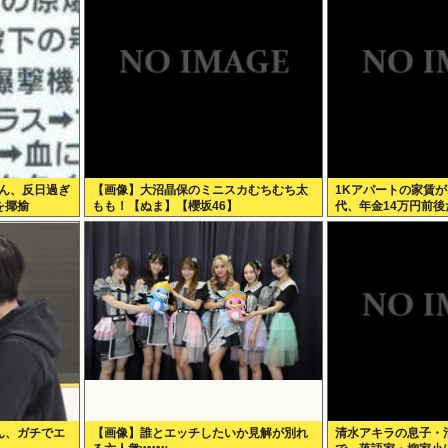
さん、反日過ぎ
【画像】大沼晶保のミニスカむちむち太
1Kアパートの家賃が
を揶揄
もも！【ぬま】【櫻坂46】
代、年金14万円前
じゃね？
ん、ガチでエ
【画像】誰とエッチしたいか見解が別れ
清水アキラの息子・