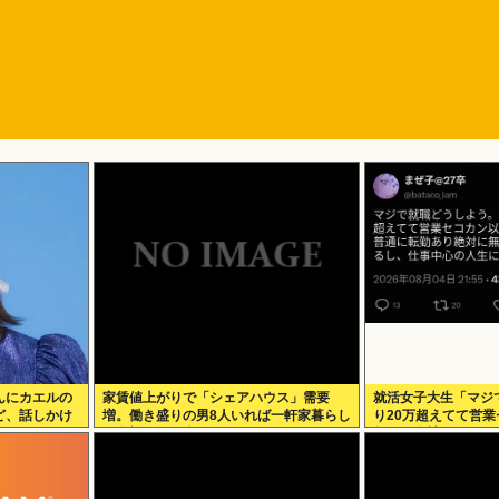
んにカエルの
家賃値上がりで「シェアハウス」需要
就活女子大生「マジ
ど、話しかけ
増。働き盛りの男8人いれば一軒家暮らし
り20万超えてて営
も余裕で毎日楽しい
無しの会社ない」