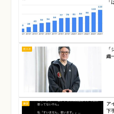
「
「
芸スポ
織
ア
嫌儲
下