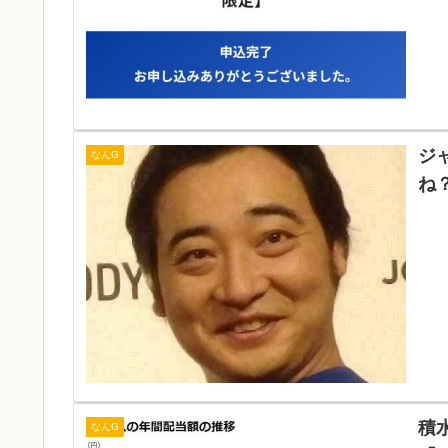
ジ
なんG
ね
積
なんG